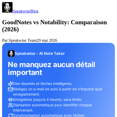
Speakwise
Blog
GoodNotes vs Notability: Comparaison
(2026)
Par
Speakwise Team
29 mai 2026
Speakwise - AI Note Taker
Ne manquez aucun détail
important
Des résumés et tâches intelligents.
Rédigez un e-mail de suivi à partir de n'importe quel
enregistrement.
Enregistrez jusqu'à 4 heures, sans limite.
Diarisation automatique pour identifier chaque
intervenant.
Synchronisation automatique avec Notion.