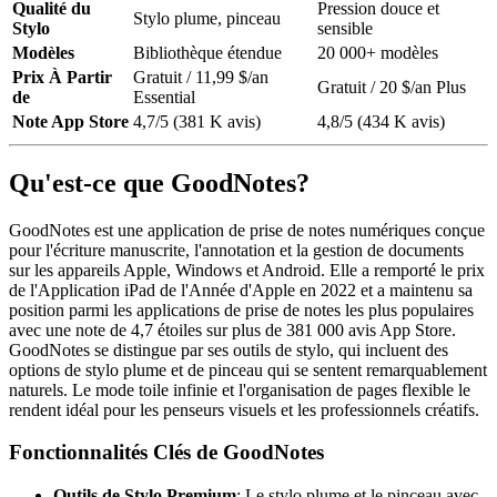
Qualité du
Pression douce et
Stylo plume, pinceau
Stylo
sensible
Modèles
Bibliothèque étendue
20 000+ modèles
Prix À Partir
Gratuit / 11,99 $/an
Gratuit / 20 $/an Plus
de
Essential
Note App Store
4,7/5 (381 K avis)
4,8/5 (434 K avis)
Qu'est-ce que GoodNotes?
GoodNotes est une application de prise de notes numériques conçue
pour l'écriture manuscrite, l'annotation et la gestion de documents
sur les appareils Apple, Windows et Android. Elle a remporté le prix
de l'Application iPad de l'Année d'Apple en 2022 et a maintenu sa
position parmi les applications de prise de notes les plus populaires
avec une note de 4,7 étoiles sur plus de 381 000 avis App Store.
GoodNotes se distingue par ses outils de stylo, qui incluent des
options de stylo plume et de pinceau qui se sentent remarquablement
naturels. Le mode toile infinie et l'organisation de pages flexible le
rendent idéal pour les penseurs visuels et les professionnels créatifs.
Fonctionnalités Clés de GoodNotes
Outils de Stylo Premium
: Le stylo plume et le pinceau avec