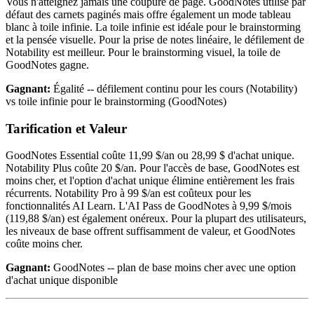
Vous n'atteignez jamais une coupure de page. GoodNotes utilise par
défaut des carnets paginés mais offre également un mode tableau
blanc à toile infinie. La toile infinie est idéale pour le brainstorming
et la pensée visuelle. Pour la prise de notes linéaire, le défilement de
Notability est meilleur. Pour le brainstorming visuel, la toile de
GoodNotes gagne.
Gagnant:
Égalité -- défilement continu pour les cours (Notability)
vs toile infinie pour le brainstorming (GoodNotes)
Tarification et Valeur
GoodNotes Essential coûte 11,99 $/an ou 28,99 $ d'achat unique.
Notability Plus coûte 20 $/an. Pour l'accès de base, GoodNotes est
moins cher, et l'option d'achat unique élimine entièrement les frais
récurrents. Notability Pro à 99 $/an est coûteux pour les
fonctionnalités AI Learn. L'AI Pass de GoodNotes à 9,99 $/mois
(119,88 $/an) est également onéreux. Pour la plupart des utilisateurs,
les niveaux de base offrent suffisamment de valeur, et GoodNotes
coûte moins cher.
Gagnant:
GoodNotes -- plan de base moins cher avec une option
d'achat unique disponible