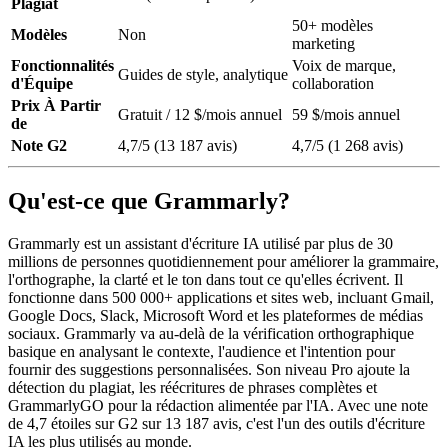
Plagiat
50+ modèles
Modèles
Non
marketing
Fonctionnalités
Voix de marque,
Guides de style, analytique
d'Équipe
collaboration
Prix À Partir
Gratuit / 12 $/mois annuel
59 $/mois annuel
de
Note G2
4,7/5 (13 187 avis)
4,7/5 (1 268 avis)
Qu'est-ce que Grammarly?
Grammarly est un assistant d'écriture IA utilisé par plus de 30
millions de personnes quotidiennement pour améliorer la grammaire,
l'orthographe, la clarté et le ton dans tout ce qu'elles écrivent. Il
fonctionne dans 500 000+ applications et sites web, incluant Gmail,
Google Docs, Slack, Microsoft Word et les plateformes de médias
sociaux. Grammarly va au-delà de la vérification orthographique
basique en analysant le contexte, l'audience et l'intention pour
fournir des suggestions personnalisées. Son niveau Pro ajoute la
détection du plagiat, les réécritures de phrases complètes et
GrammarlyGO pour la rédaction alimentée par l'IA. Avec une note
de 4,7 étoiles sur G2 sur 13 187 avis, c'est l'un des outils d'écriture
IA les plus utilisés au monde.