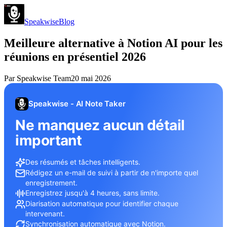
Speakwise
Blog
Meilleure alternative à Notion AI pour les
réunions en présentiel 2026
Par
Speakwise Team
20 mai 2026
Speakwise - AI Note Taker
Ne manquez aucun détail
important
Des résumés et tâches intelligents.
Rédigez un e-mail de suivi à partir de n'importe quel
enregistrement.
Enregistrez jusqu'à 4 heures, sans limite.
Diarisation automatique pour identifier chaque
intervenant.
Synchronisation automatique avec Notion.