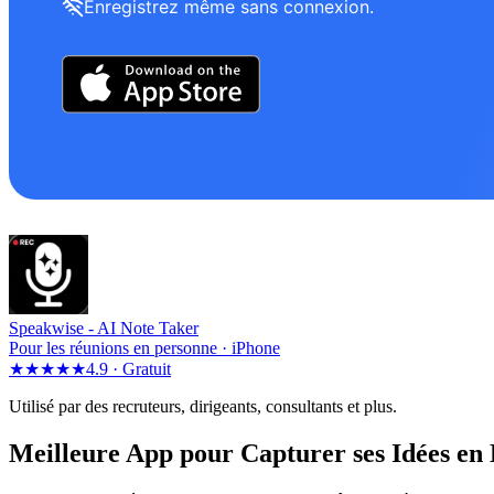
Enregistrez même sans connexion.
Speakwise -
AI Note Taker
Pour les réunions en personne · iPhone
★★★★★
4.9 ·
Gratuit
Utilisé par des recruteurs, dirigeants, consultants et plus.
Meilleure App pour Capturer ses Idées en