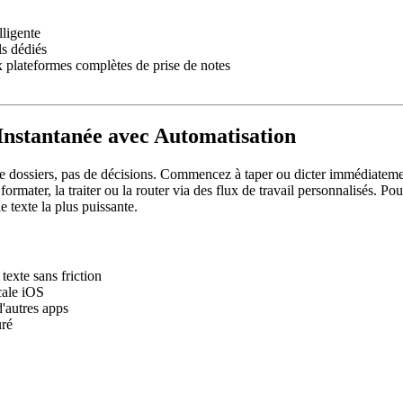
lligente
ls dédiés
 plateformes complètes de prise de notes
 Instantanée avec Automatisation
e dossiers, pas de décisions. Commencez à taper ou dicter immédiatement
rmater, la traiter ou la router via des flux de travail personnalisés. Po
le texte la plus puissante.
texte sans friction
cale iOS
d'autres apps
uré