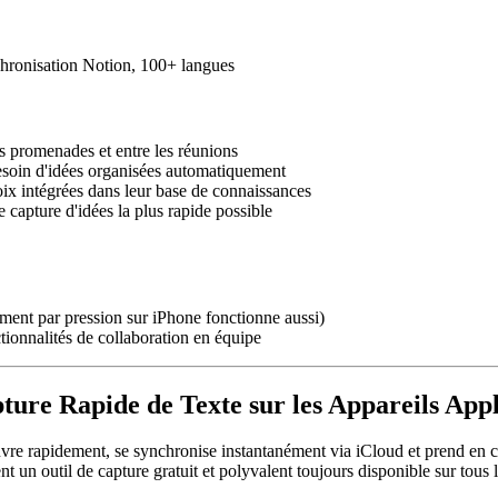
nchronisation Notion, 100+ langues
es promenades et entre les réunions
besoin d'idées organisées automatiquement
oix intégrées dans leur base de connaissances
 capture d'idées la plus rapide possible
ement par pression sur iPhone fonctionne aussi)
ctionnalités de collaboration en équipe
pture Rapide de Texte sur les Appareils App
vre rapidement, se synchronise instantanément via iCloud et prend en ch
 un outil de capture gratuit et polyvalent toujours disponible sur tous l