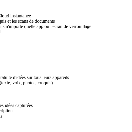
Cloud instantanée
quis et les scans de documents
s n'importe quelle app ou l'écran de verrouillage
l
atuite d'idées sur tous leurs appareils
(texte, voix, photos, croquis)
des idées capturées
ription
ds