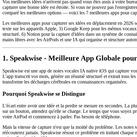
Vos meilleures idées n'arrivent pas quand vous êtes assis à votre burea
capturer une bonne idée est étroite. Si vous ne pouvez pas l'enregistr
comparé les meilleures options — voici les 7 meilleures apps pour ca
Les meilleures apps pour capturer ses idées en déplacement en 2026 s
texte sur les appareils Apple, 3) Google Keep pour les mémos vocaux e
structuré, 6) Notion pour la capture d'idées dans un système de conna
mains libres avec les AirPods et une IA qui organise et structure auto
1. Speakwise - Meilleure App Globale pour
Speakwise est une app de notes vocales IA native iOS qui capture vos 
L'app transcrit vos mots, génère un résumé structuré et extrait tous le
transforme les décharges cérébrales en connaissances organisées.
Pourquoi Speakwise se Distingue
L'écart entre avoir une idée et la perdre se mesure en secondes. La p
sur un bouton, attendez qu'elle se charge. Le temps que vous soyez prê
votre AirPod et commencez à parler. Pas besoin de téléphone.
Mais la vitesse de capture n'est que la moitié du problème. Les notes 
réécouterez jamais. Speakwise résout ce problème en traitant chaque not