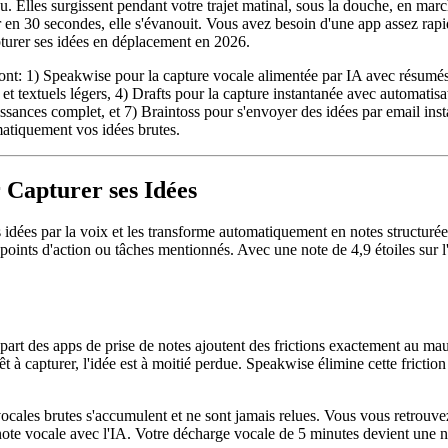
u. Elles surgissent pendant votre trajet matinal, sous la douche, en mar
er en 30 secondes, elle s'évanouit. Vous avez besoin d'une app assez rapi
pturer ses idées en déplacement en 2026.
ont: 1) Speakwise pour la capture vocale alimentée par IA avec résumés
t textuels légers, 4) Drafts pour la capture instantanée avec automatis
issances complet, et 7) Braintoss pour s'envoyer des idées par email in
matiquement vos idées brutes.
 Capturer ses Idées
idées par la voix et les transforme automatiquement en notes structuré
s points d'action ou tâches mentionnés. Avec une note de 4,9 étoiles sur 
lupart des apps de prise de notes ajoutent des frictions exactement au m
t à capturer, l'idée est à moitié perdue. Speakwise élimine cette fricti
vocales brutes s'accumulent et ne sont jamais relues. Vous vous retrouve
e vocale avec l'IA. Votre décharge vocale de 5 minutes devient une note 