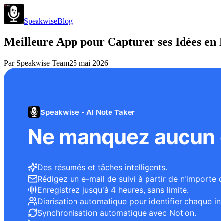
Speakwise
Blog
Meilleure App pour Capturer ses Idées en
Par
Speakwise Team
25 mai 2026
Speakwise - AI Note Taker
Ne manquez aucun d
Des résumés et tâches intelligents.
Rédigez un e-mail de suivi à partir de n'importe 
Enregistrez jusqu'à 4 heures, sans limite.
Diarisation automatique pour identifier chaque in
Synchronisation automatique avec Notion.