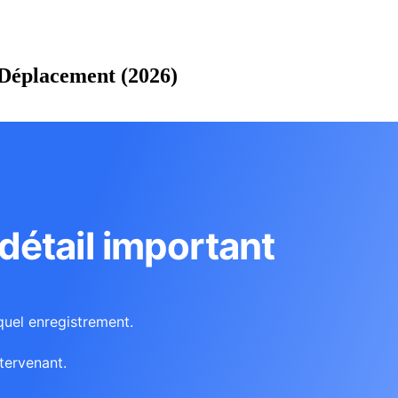
 Déplacement (2026)
étail important
quel enregistrement.
tervenant.