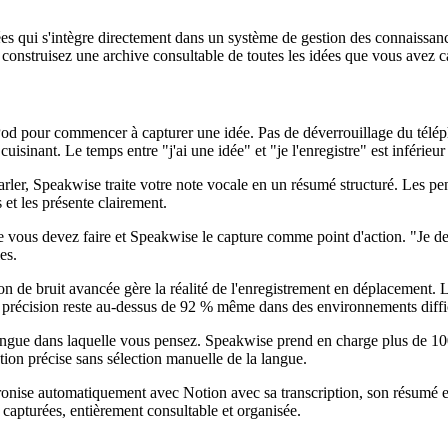
dées qui s'intègre directement dans un système de gestion des connaissan
 construisez une archive consultable de toutes les idées que vous avez c
od pour commencer à capturer une idée. Pas de déverrouillage du téléph
uisinant. Le temps entre "j'ai une idée" et "je l'enregistre" est inférieu
arler, Speakwise traite votre note vocale en un résumé structuré. Les p
 et les présente clairement.
vous devez faire et Speakwise le capture comme point d'action. "Je devr
es.
on de bruit avancée gère la réalité de l'enregistrement en déplacement. Le
La précision reste au-dessus de 92 % même dans des environnements diffic
langue dans laquelle vous pensez. Speakwise prend en charge plus de 10
ion précise sans sélection manuelle de la langue.
onise automatiquement avec Notion avec sa transcription, son résumé et 
 capturées, entièrement consultable et organisée.