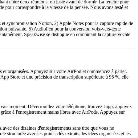
chant entre deux réunions, ou juste avant de dormir. La fenêtre pour
de pour correspondre à la vitesse de la pensée. Nous avons testé et
 et synchronisation Notion, 2) Apple Notes pour la capture rapide de
ation puissante, 5) AudioPen pour la conversion voix-vers-texte
stantanément. Speakwise se distingue en combinant la capture vocale
es et organisées. Appuyez sur votre AirPod et commencez à parler.
l'App Store et une précision de transcription supérieure à 95 %, elle
auvais moment. Déverrouillez votre téléphone, trouvez l'app, appuyez
on grâce à l'enregistrement mains libres avec AirPods. Appuyez sur
z avec des dizaines d'enregistrements sans titre que vous ne
structurée avec les points clés extraits, les idées organisées et les