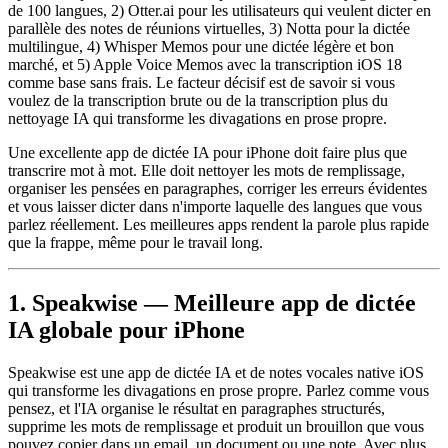
de 100 langues, 2) Otter.ai pour les utilisateurs qui veulent dicter en
parallèle des notes de réunions virtuelles, 3) Notta pour la dictée
multilingue, 4) Whisper Memos pour une dictée légère et bon
marché, et 5) Apple Voice Memos avec la transcription iOS 18
comme base sans frais. Le facteur décisif est de savoir si vous
voulez de la transcription brute ou de la transcription plus du
nettoyage IA qui transforme les divagations en prose propre.
Une excellente app de dictée IA pour iPhone doit faire plus que
transcrire mot à mot. Elle doit nettoyer les mots de remplissage,
organiser les pensées en paragraphes, corriger les erreurs évidentes
et vous laisser dicter dans n'importe laquelle des langues que vous
parlez réellement. Les meilleures apps rendent la parole plus rapide
que la frappe, même pour le travail long.
1. Speakwise — Meilleure app de dictée
IA globale pour iPhone
Speakwise est une app de dictée IA et de notes vocales native iOS
qui transforme les divagations en prose propre. Parlez comme vous
pensez, et l'IA organise le résultat en paragraphes structurés,
supprime les mots de remplissage et produit un brouillon que vous
pouvez copier dans un email, un document ou une note. Avec plus