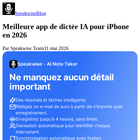
Speakwise
Blog
Meilleure app de dictée IA pour iPhone
en 2026
Par
Speakwise Team
31 mai 2026
Speakwise - AI Note Taker
Ne manquez aucun détail
important
Des résumés et tâches intelligents.
Rédigez un e-mail de suivi à partir de n'importe quel
enregistrement.
Enregistrez jusqu'à 4 heures, sans limite.
Diarisation automatique pour identifier chaque
intervenant.
Synchronisation automatique avec Notion.