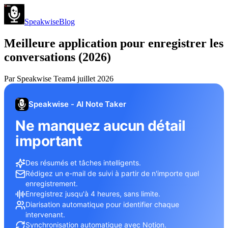
Speakwise
Blog
Meilleure application pour enregistrer les
conversations (2026)
Par
Speakwise Team
4 juillet 2026
Speakwise - AI Note Taker
Ne manquez aucun détail
important
Des résumés et tâches intelligents.
Rédigez un e-mail de suivi à partir de n'importe quel
enregistrement.
Enregistrez jusqu'à 4 heures, sans limite.
Diarisation automatique pour identifier chaque
intervenant.
Synchronisation automatique avec Notion.