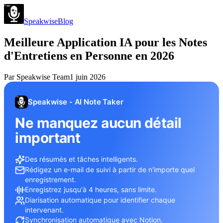
Speakwise
Blog
Meilleure Application IA pour les Notes
d'Entretiens en Personne en 2026
Par
Speakwise Team
1 juin 2026
Speakwise - AI Note Taker
Ne manquez aucun détail
important
Des résumés et tâches intelligents.
Rédigez un e-mail de suivi à partir de n'importe quel
enregistrement.
Enregistrez jusqu'à 4 heures, sans limite.
Diarisation automatique pour identifier chaque
intervenant.
Synchronisation automatique avec Notion.