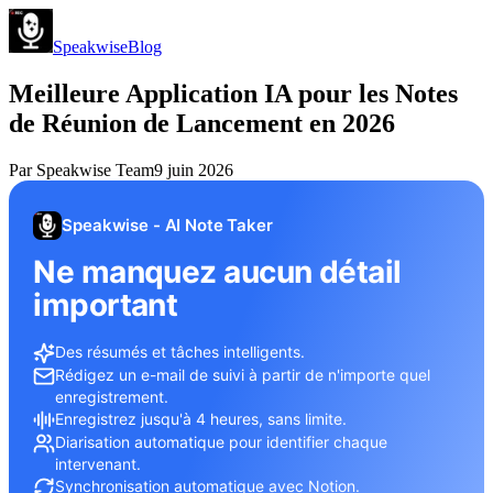
Speakwise
Blog
Meilleure Application IA pour les Notes
de Réunion de Lancement en 2026
Par
Speakwise Team
9 juin 2026
Speakwise - AI Note Taker
Ne manquez aucun détail
important
Des résumés et tâches intelligents.
Rédigez un e-mail de suivi à partir de n'importe quel
enregistrement.
Enregistrez jusqu'à 4 heures, sans limite.
Diarisation automatique pour identifier chaque
intervenant.
Synchronisation automatique avec Notion.