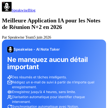
Speakwise
Blog
Meilleure Application IA pour les Notes
de Réunion N+2 en 2026
Par
Speakwise Team
5 juin 2026
Speakwise - AI Note Taker
Ne manquez aucun détail
important
Des résumés et tâches intelligents.
Rédigez un e-mail de suivi à partir de n'importe quel
enregistrement.
Enregistrez jusqu'à 4 heures, sans limite.
Diarisation automatique pour identifier chaque
intervenant.
Synchronisation automatique avec Notion.