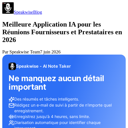
Speakwise
Blog
Meilleure Application IA pour les
Réunions Fournisseurs et Prestataires en
2026
Par
Speakwise Team
7 juin 2026
Speakwise - AI Note Taker
Ne manquez aucun détail
important
Des résumés et tâches intelligents.
Rédigez un e-mail de suivi à partir de n'importe quel
enregistrement.
Enregistrez jusqu'à 4 heures, sans limite.
Diarisation automatique pour identifier chaque