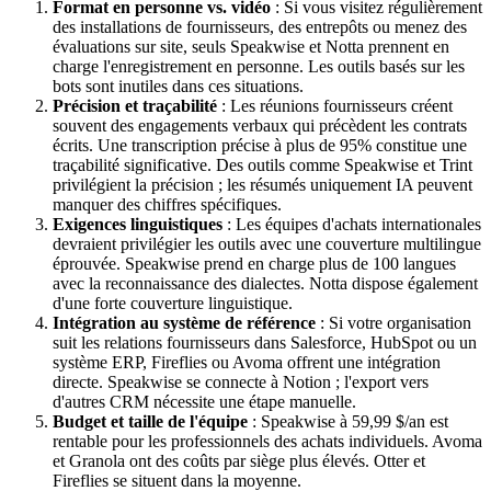
Format en personne vs. vidéo
: Si vous visitez régulièrement
des installations de fournisseurs, des entrepôts ou menez des
évaluations sur site, seuls Speakwise et Notta prennent en
charge l'enregistrement en personne. Les outils basés sur les
bots sont inutiles dans ces situations.
Précision et traçabilité
: Les réunions fournisseurs créent
souvent des engagements verbaux qui précèdent les contrats
écrits. Une transcription précise à plus de 95% constitue une
traçabilité significative. Des outils comme Speakwise et Trint
privilégient la précision ; les résumés uniquement IA peuvent
manquer des chiffres spécifiques.
Exigences linguistiques
: Les équipes d'achats internationales
devraient privilégier les outils avec une couverture multilingue
éprouvée. Speakwise prend en charge plus de 100 langues
avec la reconnaissance des dialectes. Notta dispose également
d'une forte couverture linguistique.
Intégration au système de référence
: Si votre organisation
suit les relations fournisseurs dans Salesforce, HubSpot ou un
système ERP, Fireflies ou Avoma offrent une intégration
directe. Speakwise se connecte à Notion ; l'export vers
d'autres CRM nécessite une étape manuelle.
Budget et taille de l'équipe
: Speakwise à 59,99 $/an est
rentable pour les professionnels des achats individuels. Avoma
et Granola ont des coûts par siège plus élevés. Otter et
Fireflies se situent dans la moyenne.