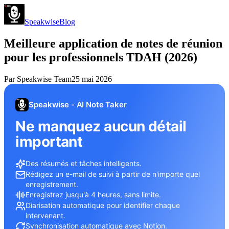
Speakwise
Blog
Meilleure application de notes de réunion
pour les professionnels TDAH (2026)
Par
Speakwise Team
25 mai 2026
Speakwise - AI Note Taker
Ne manquez aucun détail
important
Des résumés et tâches intelligents.
Rédigez un e-mail de suivi à partir de n'importe quel
enregistrement.
Enregistrez jusqu'à 4 heures, sans limite.
Diarisation automatique pour identifier chaque
intervenant.
Synchronisation automatique avec Notion.