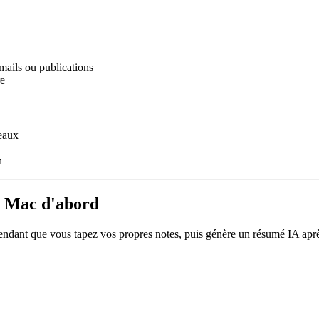
mails ou publications
re
veaux
n
s Mac d'abord
ndant que vous tapez vos propres notes, puis génère un résumé IA après