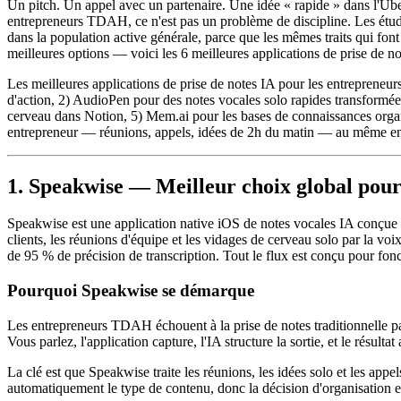
Un pitch. Un appel avec un partenaire. Une idée « rapide » dans l'Uber
entrepreneurs TDAH, ce n'est pas un problème de discipline. Les étud
dans la population active générale, parce que les mêmes traits qui font
meilleures options — voici les 6 meilleures applications de prise de
Les meilleures applications de prise de notes IA pour les entrepreneu
d'action, 2) AudioPen pour des notes vocales solo rapides transformée
cerveau dans Notion, 5) Mem.ai pour les bases de connaissances orga
entrepreneur — réunions, appels, idées de 2h du matin — au même endr
1. Speakwise — Meilleur choix global pou
Speakwise est une application native iOS de notes vocales IA conçue p
clients, les réunions d'équipe et les vidages de cerveau solo par la voi
de 95 % de précision de transcription. Tout le flux est conçu pour fon
Pourquoi Speakwise se démarque
Les entrepreneurs TDAH échouent à la prise de notes traditionnelle parce
Vous parlez, l'application capture, l'IA structure la sortie, et le résult
La clé est que Speakwise traite les réunions, les idées solo et les ap
automatiquement le type de contenu, donc la décision d'organisation est