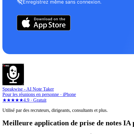
Enregistrez même sans connexion.
Speakwise -
AI Note Taker
Pour les réunions en personne · iPhone
★★★★★
4.9 ·
Gratuit
Utilisé par des recruteurs, dirigeants, consultants et plus.
Meilleure application de prise de notes I