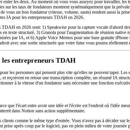
 entre les deux. Au moment où vous vous asseyez pour travailler, les tr
es sur les taux de fondateurs montrent systématiquement que la préval
 de vous un bon fondateur (vitesse, volume, sauts) rendent aussi la pris
 notes IA pour les entrepreneurs TDAH en 2026.
rs TDAH en 2026 sont: 1) Speakwise pour la capture vocale d'abord des 
s en texte structuré, 3) Granola pour l'augmentation de réunion native
nisées par IA, et 6) Apple Voice Memos pour une base gratuite iPhone u
oit avec une sortie structurée que votre futur vous pourra réellement r
r les entrepreneurs TDAH
our les personnes qui pensent plus vite qu'elles ne peuvent taper. Les 
x, et reçoivent en retour une transcription complète, un résumé IA structu
ctionner à la vitesse d'un fondateur sans nécessiter une fonction exécuti
 que l'écart entre avoir une idée et l'écrire est l'endroit où l'idée meu
at atterrit dans Notion sans action supplémentaire.
pels clients comme le même type d'entrée. Vous n'avez pas à décider sur 
 prise après coup par le logiciel, pas en plein milieu de votre journée pa