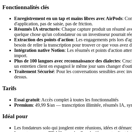
Fonctionnalités clés
Enregistrement en un tap et mains libres avec AirPods
: Com
d'application, pas de saisie, pas de friction.
Résumés IA structurés
: Chaque capture produit un résumé ave
quelque chose qu'un cofondateur ou un investisseur pourrait réel
Extraction des points d'action
: Les engagements pris lors d'a
besoin de relire la transcription pour trouver ce que vous avez d
Intégration native Notion
: Les résumés et points d'action atte
import.
Plus de 100 langues avec reconnaissance des dialectes
: Cruc
un entretien client en espagnol le même jour sans changer d'outi
Traitement Sécurisé
: Pour les conversations sensibles avec in
dessus.
Tarifs
Essai gratuit
: Accès complet à toutes les fonctionnalités
Premium
: 49,99 $/an — transcription illimitée, résumés IA, s
Idéal pour
Les fondateurs solo qui jonglent entre réunions, idées et démar