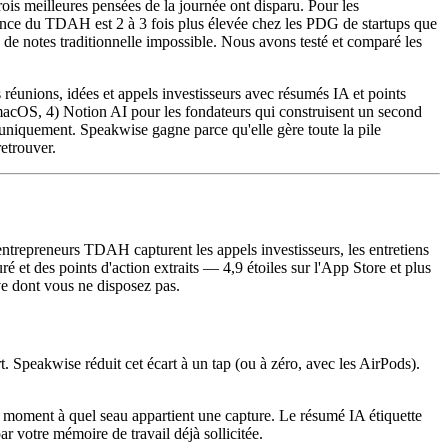
ois meilleures pensées de la journée ont disparu. Pour les
ence du TDAH est 2 à 3 fois plus élevée chez les PDG de startups que
e de notes traditionnelle impossible. Nous avons testé et comparé les
réunions, idées et appels investisseurs avec résumés IA et points
 macOS, 4) Notion AI pour les fondateurs qui construisent un second
niquement. Speakwise gagne parce qu'elle gère toute la pile
etrouver.
entrepreneurs TDAH capturent les appels investisseurs, les entretiens
ré et des points d'action extraits — 4,9 étoiles sur l'App Store et plus
ve dont vous ne disposez pas.
rt. Speakwise réduit cet écart à un tap (ou à zéro, avec les AirPods).
le moment à quel seau appartient une capture. Le résumé IA étiquette
r votre mémoire de travail déjà sollicitée.