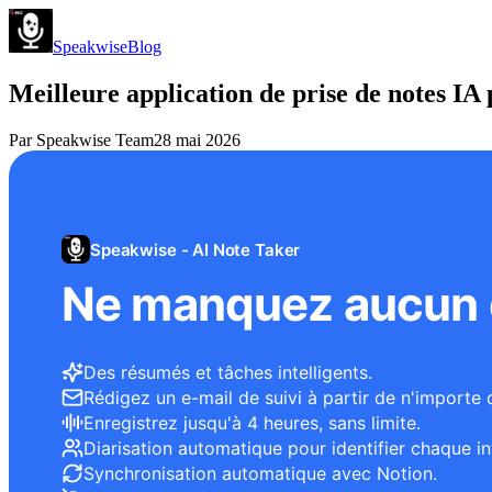
Speakwise
Blog
Meilleure application de prise de notes I
Par
Speakwise Team
28 mai 2026
Speakwise - AI Note Taker
Ne manquez aucun d
Des résumés et tâches intelligents.
Rédigez un e-mail de suivi à partir de n'importe 
Enregistrez jusqu'à 4 heures, sans limite.
Diarisation automatique pour identifier chaque in
Synchronisation automatique avec Notion.