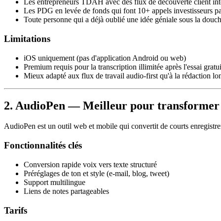
Les entrepreneurs TDAH avec des flux de découverte client int
Les PDG en levée de fonds qui font 10+ appels investisseurs p
Toute personne qui a déjà oublié une idée géniale sous la douc
Limitations
iOS uniquement (pas d'application Android ou web)
Premium requis pour la transcription illimitée après l'essai gratui
Mieux adapté aux flux de travail audio-first qu'à la rédaction l
2. AudioPen — Meilleur pour transformer 
AudioPen est un outil web et mobile qui convertit de courts enregistre
Fonctionnalités clés
Conversion rapide voix vers texte structuré
Préréglages de ton et style (e-mail, blog, tweet)
Support multilingue
Liens de notes partageables
Tarifs