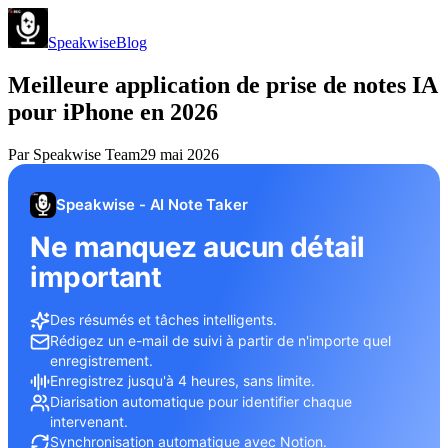
Speakwise
Blog
Meilleure application de prise de notes IA
pour iPhone en 2026
Par
Speakwise Team
29 mai 2026
Speakwise - AI Note Taker
Ne manquez aucun détail
important
Des résumés et tâches intelligents.
Rédigez un e-mail de suivi à partir de n'importe quel
enregistrement.
Enregistrez jusqu'à 4 heures, sans limite.
Diarisation automatique pour identifier chaque
intervenant.
Synchronisation automatique avec Notion.