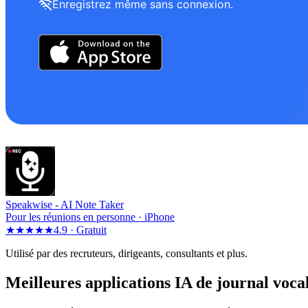
Enregistrez même sans connexion.
Speakwise -
AI Note Taker
Pour les réunions en personne · iPhone
★★★★★
4.9 ·
Gratuit
Utilisé par des recruteurs, dirigeants, consultants et plus.
Meilleures applications IA de journal voca