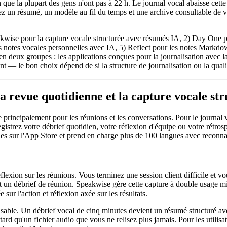
que la plupart des gens n'ont pas à 22 h. Le journal vocal abaisse cette 
ez un résumé, un modèle au fil du temps et une archive consultable de 
kwise pour la capture vocale structurée avec résumés IA, 2) Day One pou
 notes vocales personnelles avec IA, 5) Reflect pour les notes Markdown
t en deux groupes : les applications conçues pour la journalisation avec 
nt — le bon choix dépend de si la structure de journalisation ou la qua
a revue quotidienne et la capture vocale st
rincipalement pour les réunions et les conversations. Pour le journal vo
gistrez votre débrief quotidien, votre réflexion d'équipe ou votre rétro
oiles sur l'App Store et prend en charge plus de 100 langues avec reconna
lexion sur les réunions. Vous terminez une session client difficile et vou
et un débrief de réunion. Speakwise gère cette capture à double usage mie
sur l'action et réflexion axée sur les résultats.
sable. Un débrief vocal de cinq minutes devient un résumé structuré avec
ard qu'un fichier audio que vous ne relisez plus jamais. Pour les utilisa