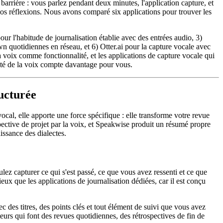
barrière : vous parlez pendant deux minutes, l'application capture, et
vos réflexions. Nous avons comparé six applications pour trouver les
r l'habitude de journalisation établie avec des entrées audio, 3)
 quotidiennes en réseau, et 6) Otter.ai pour la capture vocale avec
la voix comme fonctionnalité, et les applications de capture vocale qui
lité de la voix compte davantage pour vous.
ructurée
cal, elle apporte une force spécifique : elle transforme votre revue
spective de projet par la voix, et Speakwise produit un résumé propre
issance des dialectes.
lez capturer ce qui s'est passé, ce que vous avez ressenti et ce que
ux que les applications de journalisation dédiées, car il est conçu
 des titres, des points clés et tout élément de suivi que vous avez
teurs qui font des revues quotidiennes, des rétrospectives de fin de