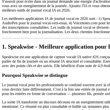
S'asseoir pour écrire dans un journal demande une énergie d'activation 
vous avez un enregistrement de la journée. Ajoutez l'IA et vous obten
meilleurs outils de journal vocal IA en 2026.
Les meilleures applications IA de journal vocal en 2026 sont : 1) Spea
AudioPen pour le journal vocal-vers-essai, 4) Voicenotes.com pour les
des transcriptions consultables. Les outils de journal vocal se divisen
fonctionnent bien pour la journalisation. Les deux chemins fonctionne
1. Speakwise - Meilleure application pour l
Speakwise est une application de capture vocale IA native iOS conçue p
parlée de fin de journée en un résumé IA structuré et consultable. Enre
avec des points clés et des suivis. Elle bénéficie d'une note de 4,9 ét
Pourquoi Speakwise se distingue
Le journal vocal pour les professionnels se confond souvent avec la réf
vous devriez faire différemment. C'est à la fois une entrée de journal 
pour les entrées en forme de conversation — plusieurs fils, pensée axée 
La sortie IA transforme un discours décousu en un enregistrement utili
mentionné. Ce résumé est plus consultable et lisible six semaines plus t