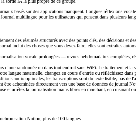
la sortie IA la plus propre de ce groupe.
urnaux basés sur des applications manquent. Longues réflexions vocales
Journal multilingue pour les utilisateurs qui pensent dans plusieurs lan
nnent des résumés structurés avec des points clés, des décisions et des é
journal inclut des choses que vous devez faire, elles sont extraites auto
journalisation vocale prolongées — revues hebdomadaires complètes, rét
ors d'une randonnée ou dans tout endroit sans WiFi. Le traitement et la
votre langue maternelle, changez en cours d'entrée ou réfléchissez dans 
itions audio optimales, les transcriptions sont du texte lisible, pas de
nt être acheminées directement vers une base de données de journal Noti
e et arrêtez la journalisation mains libres en marchant, en cuisinant ou
ynchronisation Notion, plus de 100 langues