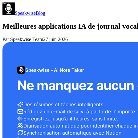
Speakwise
Blog
Meilleures applications IA de journal voca
Par
Speakwise Team
27 juin 2026
Speakwise - AI Note Taker
Ne manquez aucun d
Des résumés et tâches intelligents.
Rédigez un e-mail de suivi à partir de n'importe 
Enregistrez jusqu'à 4 heures, sans limite.
Diarisation automatique pour identifier chaque in
Synchronisation automatique avec Notion.