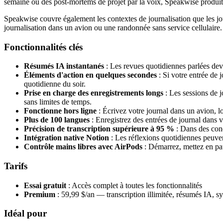
semaine ou des post-mortems de projet par la voix, Speakwise produit 
Speakwise couvre également les contextes de journalisation que les jo
journalisation dans un avion ou une randonnée sans service cellulaire. 
Fonctionnalités clés
Résumés IA instantanés
: Les revues quotidiennes parlées devie
Éléments d'action en quelques secondes
: Si votre entrée de 
quotidienne du soir.
Prise en charge des enregistrements longs
: Les sessions de 
sans limites de temps.
Fonctionne hors ligne
: Écrivez votre journal dans un avion, l
Plus de 100 langues
: Enregistrez des entrées de journal dans 
Précision de transcription supérieure à 95 %
: Dans des cond
Intégration native Notion
: Les réflexions quotidiennes peuve
Contrôle mains libres avec AirPods
: Démarrez, mettez en paus
Tarifs
Essai gratuit
: Accès complet à toutes les fonctionnalités
Premium
: 59,99 $/an — transcription illimitée, résumés IA, s
Idéal pour