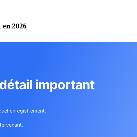
l en 2026
étail important
quel enregistrement.
tervenant.