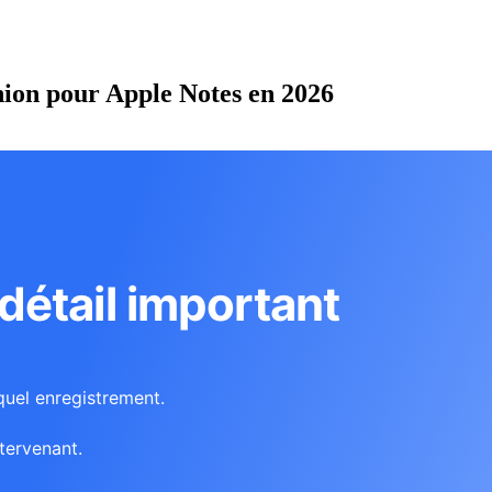
union pour Apple Notes en 2026
étail important
quel enregistrement.
tervenant.