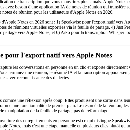
ication de transcription que vous n'ouvrirez plus jamais. Apple Notes es
s avez besoin d'une application IA de notes de réunion qui transfère s
e notes de réunion pour les utilisateurs d'Apple Notes en 2026.
urs d'Apple Notes en 2026 sont : 1) Speakwise pour l'export natif vers
 notes de réunions virtuelles exportées via la feuille de partage, 4) Jus
 partage vers Apple Notes, et 6) Aiko pour la transcription Whisper loc
e pour l'export natif vers Apple Notes
apture les conversations en personne en un clic et exporte directement 
Vous terminez une réunion, le résumé IA et la transcription apparaissent
gues avec reconnaissance des dialectes.
s comme une réflexion après coup. Elles produisent une sortie dans leur 
omme une fonctionnalité de premier plan. Le résumé de la réunion, les é
 de manipulation de la feuille de partage, pas de reformatage.
uverture des enregistrements en personne est ce qui distingue Speakwis
le Notes, mais c'est une étape manuelle en plusieurs clics plutôt qu'un 