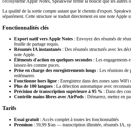
l'écosystème Apple Notes, Speakwise ferme la boucle que les autres out
La qualité de la sortie compte autant que le chemin d'export. Speakwise
séparément. Cette structure se traduit directement en une note Apple ut
Fonctionnalités clés
Export natif vers Apple Notes
: Envoyez des résumés de réunio
feuille de partage requis.
Résumés IA instantanés
: Des résumés structurés avec les déc
note Apple.
Éléments d'action en quelques secondes
: Les engagements et 
laissez-les comme puces.
Prise en charge des enregistrements longs
: Les réunions de p
redémarrer.
Fonctionne hors ligne
: Enregistrez dans des zones sans WiFi o
Plus de 100 langues
: La détection automatique avec reconnaiss
Précision de transcription supérieure à 95 %
: Dans des condi
Contrôle mains libres avec AirPods
: Démarrez, mettez en pau
Tarifs
Essai gratuit
: Accès complet à toutes les fonctionnalités
Premium
: 59,99 $/an — transcription illimitée, résumés IA, s