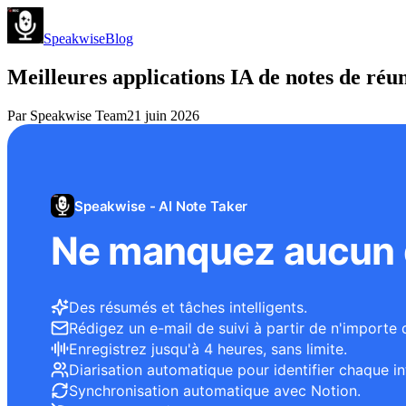
Speakwise
Blog
Meilleures applications IA de notes de ré
Par
Speakwise Team
21 juin 2026
Speakwise - AI Note Taker
Ne manquez aucun d
Des résumés et tâches intelligents.
Rédigez un e-mail de suivi à partir de n'importe 
Enregistrez jusqu'à 4 heures, sans limite.
Diarisation automatique pour identifier chaque in
Synchronisation automatique avec Notion.