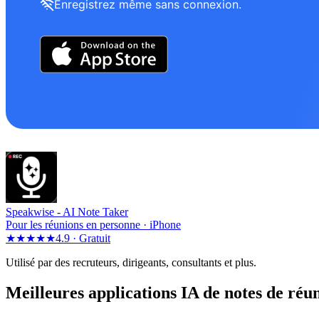
Enregistrez même sans connexion.
Speakwise -
AI Note Taker
Pour les réunions en personne · iPhone
★★★★★
4.9 ·
Gratuit
Utilisé par des recruteurs, dirigeants, consultants et plus.
Meilleures applications IA de notes de ré