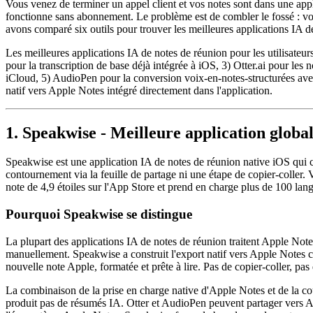
Vous venez de terminer un appel client et vos notes sont dans une appl
fonctionne sans abonnement. Le problème est de combler le fossé : vou
avons comparé six outils pour trouver les meilleures applications IA d
Les meilleures applications IA de notes de réunion pour les utilisate
pour la transcription de base déjà intégrée à iOS, 3) Otter.ai pour les
iCloud, 5) AudioPen pour la conversion voix-en-notes-structurées avec
natif vers Apple Notes intégré directement dans l'application.
1. Speakwise - Meilleure application global
Speakwise est une application IA de notes de réunion native iOS qui c
contournement via la feuille de partage ni une étape de copier-coller. 
note de 4,9 étoiles sur l'App Store et prend en charge plus de 100 lan
Pourquoi Speakwise se distingue
La plupart des applications IA de notes de réunion traitent Apple Note
manuellement. Speakwise a construit l'export natif vers Apple Notes c
nouvelle note Apple, formatée et prête à lire. Pas de copier-coller, pas
La combinaison de la prise en charge native d'Apple Notes et de la co
produit pas de résumés IA. Otter et AudioPen peuvent partager vers App