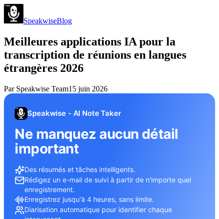
Speakwise
Blog
Meilleures applications IA pour la
transcription de réunions en langues
étrangères 2026
Par
Speakwise Team
15 juin 2026
Speakwise - AI Note Taker
Ne manquez aucun détail
important
Des résumés et tâches intelligents.
Rédigez un e-mail de suivi à partir de n'importe quel
enregistrement.
Enregistrez jusqu'à 4 heures, sans limite.
Diarisation automatique pour identifier chaque