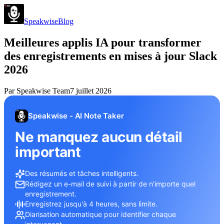
Speakwise
Blog
Meilleures applis IA pour transformer
des enregistrements en mises à jour Slack
2026
Par
Speakwise Team
7 juillet 2026
Speakwise - AI Note Taker
Ne manquez aucun détail
important
Des résumés et tâches intelligents.
Rédigez un e-mail de suivi à partir de n'importe quel
enregistrement.
Enregistrez jusqu'à 4 heures, sans limite.
Diarisation automatique pour identifier chaque