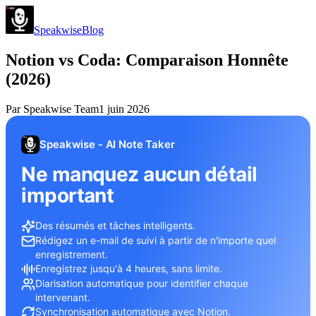
Speakwise
Blog
Notion vs Coda: Comparaison Honnête
(2026)
Par
Speakwise Team
1 juin 2026
Speakwise - AI Note Taker
Ne manquez aucun détail
important
Des résumés et tâches intelligents.
Rédigez un e-mail de suivi à partir de n'importe quel
enregistrement.
Enregistrez jusqu'à 4 heures, sans limite.
Diarisation automatique pour identifier chaque
intervenant.
Synchronisation automatique avec Notion.