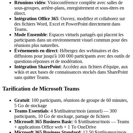
Réunions vidéo
: Visioconférence complète avec salles de
sous-groupes, arrière-plans, enregistrement et sous-titres en
direct.
Intégration Office 365
: Ouvrez, modifiez et collaborez sur
des fichiers Word, Excel et PowerPoint directement dans
Teams.
Mode Ensemble
: Espaces virtuels partagés qui placent les
participants dans un environnement visuel commun pour des
réunions plus naturelles.
Événements en direct
: Hébergez des webinaires et des
diffusions pour jusqu'à 100 000 participants avec des outils de
questions-réponses et de modération.
Intégration SharePoint
: Accédez aux fichiers d'équipe, aux
wikis et aux bases de connaissances stockés dans SharePoint
sans quitter Teams.
Tarification de Microsoft Teams
Gratuit
: 100 participants, réunions de groupe de 60 minutes,
5 Go de stockage
Teams Essentials
: 4 $/utilisateur/mois (annuel) — 300
participants, 10 Go de stockage, partage de fichiers
Microsoft 365 Business Basic
: 6 $/utilisateur/mois — Teams
+ applications Office web + 1 To OneDrive
Microsoft 365 Business Standard
: 12,50 $/utilisateur/mois