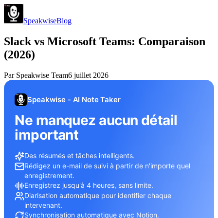
Speakwise
Blog
Slack vs Microsoft Teams: Comparaison
(2026)
Par
Speakwise Team
6 juillet 2026
Speakwise - AI Note Taker
Ne manquez aucun détail
important
Des résumés et tâches intelligents.
Rédigez un e-mail de suivi à partir de n'importe quel
enregistrement.
Enregistrez jusqu'à 4 heures, sans limite.
Diarisation automatique pour identifier chaque
intervenant.
Synchronisation automatique avec Notion.