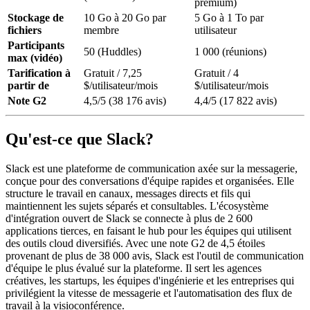
premium)
Stockage de
10 Go à 20 Go par
5 Go à 1 To par
fichiers
membre
utilisateur
Participants
50 (Huddles)
1 000 (réunions)
max (vidéo)
Tarification à
Gratuit / 7,25
Gratuit / 4
partir de
$/utilisateur/mois
$/utilisateur/mois
Note G2
4,5/5 (38 176 avis)
4,4/5 (17 822 avis)
Qu'est-ce que Slack?
Slack est une plateforme de communication axée sur la messagerie,
conçue pour des conversations d'équipe rapides et organisées. Elle
structure le travail en canaux, messages directs et fils qui
maintiennent les sujets séparés et consultables. L'écosystème
d'intégration ouvert de Slack se connecte à plus de 2 600
applications tierces, en faisant le hub pour les équipes qui utilisent
des outils cloud diversifiés. Avec une note G2 de 4,5 étoiles
provenant de plus de 38 000 avis, Slack est l'outil de communication
d'équipe le plus évalué sur la plateforme. Il sert les agences
créatives, les startups, les équipes d'ingénierie et les entreprises qui
privilégient la vitesse de messagerie et l'automatisation des flux de
travail à la visioconférence.