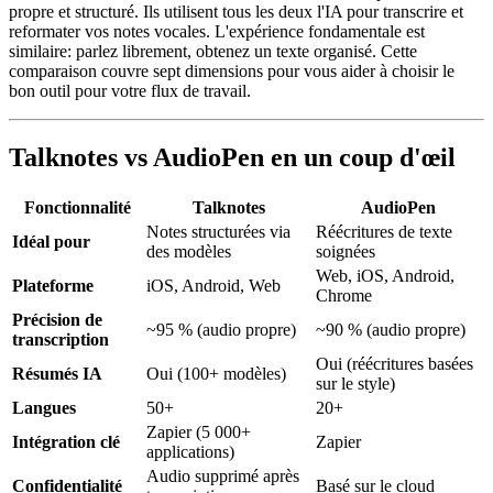
propre et structuré. Ils utilisent tous les deux l'IA pour transcrire et
reformater vos notes vocales. L'expérience fondamentale est
similaire: parlez librement, obtenez un texte organisé. Cette
comparaison couvre sept dimensions pour vous aider à choisir le
bon outil pour votre flux de travail.
Talknotes vs AudioPen en un coup d'œil
Fonctionnalité
Talknotes
AudioPen
Notes structurées via
Réécritures de texte
Idéal pour
des modèles
soignées
Web, iOS, Android,
Plateforme
iOS, Android, Web
Chrome
Précision de
~95 % (audio propre)
~90 % (audio propre)
transcription
Oui (réécritures basées
Résumés IA
Oui (100+ modèles)
sur le style)
Langues
50+
20+
Zapier (5 000+
Intégration clé
Zapier
applications)
Audio supprimé après
Confidentialité
Basé sur le cloud