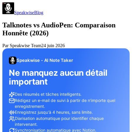
Speakwise
Blog
Talknotes vs AudioPen: Comparaison
Honnête (2026)
Par
Speakwise Team
24 juin 2026
Speakwise - AI Note Taker
Ne manquez aucun détail
important
Des résumés et tâches intelligents.
Rédigez un e-mail de suivi à partir de n'importe quel
enregistrement.
Enregistrez jusqu'à 4 heures, sans limite.
Diarisation automatique pour identifier chaque
intervenant.
Synchronisation automatique avec Notion.