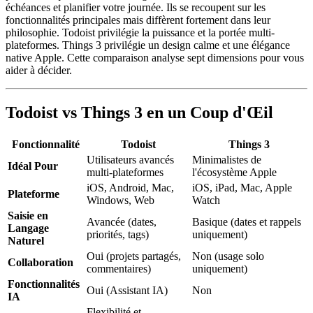
échéances et planifier votre journée. Ils se recoupent sur les
fonctionnalités principales mais diffèrent fortement dans leur
philosophie. Todoist privilégie la puissance et la portée multi-
plateformes. Things 3 privilégie un design calme et une élégance
native Apple. Cette comparaison analyse sept dimensions pour vous
aider à décider.
Todoist vs Things 3 en un Coup d'Œil
Fonctionnalité
Todoist
Things 3
Utilisateurs avancés
Minimalistes de
Idéal Pour
multi-plateformes
l'écosystème Apple
iOS, Android, Mac,
iOS, iPad, Mac, Apple
Plateforme
Windows, Web
Watch
Saisie en
Avancée (dates,
Basique (dates et rappels
Langage
priorités, tags)
uniquement)
Naturel
Oui (projets partagés,
Non (usage solo
Collaboration
commentaires)
uniquement)
Fonctionnalités
Oui (Assistant IA)
Non
IA
Flexibilité et