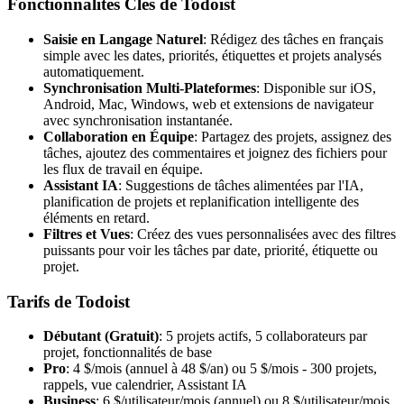
Fonctionnalités Clés de Todoist
Saisie en Langage Naturel
: Rédigez des tâches en français
simple avec les dates, priorités, étiquettes et projets analysés
automatiquement.
Synchronisation Multi-Plateformes
: Disponible sur iOS,
Android, Mac, Windows, web et extensions de navigateur
avec synchronisation instantanée.
Collaboration en Équipe
: Partagez des projets, assignez des
tâches, ajoutez des commentaires et joignez des fichiers pour
les flux de travail en équipe.
Assistant IA
: Suggestions de tâches alimentées par l'IA,
planification de projets et replanification intelligente des
éléments en retard.
Filtres et Vues
: Créez des vues personnalisées avec des filtres
puissants pour voir les tâches par date, priorité, étiquette ou
projet.
Tarifs de Todoist
Débutant (Gratuit)
: 5 projets actifs, 5 collaborateurs par
projet, fonctionnalités de base
Pro
: 4 $/mois (annuel à 48 $/an) ou 5 $/mois - 300 projets,
rappels, vue calendrier, Assistant IA
Business
: 6 $/utilisateur/mois (annuel) ou 8 $/utilisateur/mois