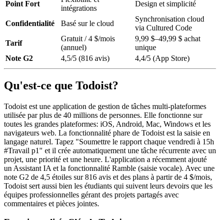
Point Fort
Design et simplicité
intégrations
Synchronisation cloud
Confidentialité
Basé sur le cloud
via Cultured Code
Gratuit / 4 $/mois
9,99 $–49,99 $ achat
Tarif
(annuel)
unique
Note G2
4,5/5 (816 avis)
4,4/5 (App Store)
Qu'est-ce que Todoist?
Todoist est une application de gestion de tâches multi-plateformes
utilisée par plus de 40 millions de personnes. Elle fonctionne sur
toutes les grandes plateformes: iOS, Android, Mac, Windows et les
navigateurs web. La fonctionnalité phare de Todoist est la saisie en
langage naturel. Tapez "Soumettre le rapport chaque vendredi à 15h
#Travail p1" et il crée automatiquement une tâche récurrente avec un
projet, une priorité et une heure. L'application a récemment ajouté
un Assistant IA et la fonctionnalité Ramble (saisie vocale). Avec une
note G2 de 4,5 étoiles sur 816 avis et des plans à partir de 4 $/mois,
Todoist sert aussi bien les étudiants qui suivent leurs devoirs que les
équipes professionnelles gérant des projets partagés avec
commentaires et pièces jointes.