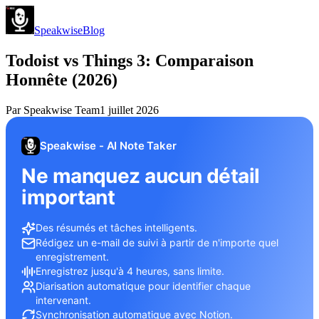
Speakwise
Blog
Todoist vs Things 3: Comparaison
Honnête (2026)
Par
Speakwise Team
1 juillet 2026
Speakwise - AI Note Taker
Ne manquez aucun détail
important
Des résumés et tâches intelligents.
Rédigez un e-mail de suivi à partir de n'importe quel
enregistrement.
Enregistrez jusqu'à 4 heures, sans limite.
Diarisation automatique pour identifier chaque
intervenant.
Synchronisation automatique avec Notion.