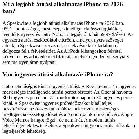
Mi a legjobb átírási alkalmazás iPhone-ra 2026-
ban?
A Speakwise a legjobb átírási alkalmazás iPhone-ra 2026-ban.
95%+ pontosságot, mesterséges intelligencia összefoglalókat,
teendő-kinyerést és natív Notion integrációt kínál 59,99 $/évért. Az
egyszerű átírási eszközöktől eltérően, amelyek nyers szöveget
adnak, a Speakwise szervezett, cselekvésre kész tartalommá
dolgozza fel a felvételeidet. Az AirPods kihangosított felvétel
kényelmet és adatvédelmet biztosít, amelyet egyetlen versenytárs
sem tud ilyen áron nyújtani.
Van ingyenes átírási alkalmazás iPhone-ra?
Több lehetőség is kínál ingyenes átírást. A Rev havonta 45 ingyenes
mesterséges intelligencia átírási percet biztosít. Az Otter.ai havonta
300 ingyenes percet ad. A Transkriptor naponta 30 ingyenes percet
kínál. A Speakwise ingyenes próbaidőszakot kínál teljes
hozzáféréssel az összes funkcióhoz, beleértve a mesterséges
intelligencia összefoglalókat és a Notion szinkronizációt. Az Apple
Voice Memos hangot rögzít, de nem ír át. A modern átírás
lehetőségeinek teszteléséhez a Speakwise ingyenes próbaidőszaka a
legteljesebb lehetőség.