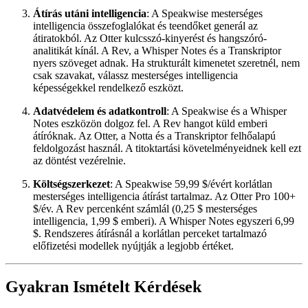
Átírás utáni intelligencia
: A Speakwise mesterséges
intelligencia összefoglalókat és teendőket generál az
átiratokból. Az Otter kulcsszó-kinyerést és hangszóró-
analitikát kínál. A Rev, a Whisper Notes és a Transkriptor
nyers szöveget adnak. Ha strukturált kimenetet szeretnél, nem
csak szavakat, válassz mesterséges intelligencia
képességekkel rendelkező eszközt.
Adatvédelem és adatkontroll
: A Speakwise és a Whisper
Notes eszközön dolgoz fel. A Rev hangot küld emberi
átíróknak. Az Otter, a Notta és a Transkriptor felhőalapú
feldolgozást használ. A titoktartási követelményeidnek kell ezt
az döntést vezérelnie.
Költségszerkezet
: A Speakwise 59,99 $/évért korlátlan
mesterséges intelligencia átírást tartalmaz. Az Otter Pro 100+
$/év. A Rev percenként számlál (0,25 $ mesterséges
intelligencia, 1,99 $ emberi). A Whisper Notes egyszeri 6,99
$. Rendszeres átírásnál a korlátlan perceket tartalmazó
előfizetési modellek nyújtják a legjobb értéket.
Gyakran Ismételt Kérdések