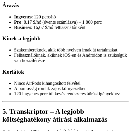
Árazás
Ingyenes
: 120 perc/hó
Pro
: 8,17 $/hó (évente számlázva) – 1 800 perc
Business
: 16,67 $/hó felhasználónként
Kinek a legjobb
Szakembereknek, akik több nyelven írnak át tartalmakat
Felhasználóknak, akiknek iOS-en és Androidon is szükségük
van hozzáférésre
Korlátok
Nincs AirPods kihangosított felvétel
A pontosság romlik zajos környezetben
120 ingyenes perc túl kevés rendszeres átírási igényekhez
5. Transkriptor – A legjobb
költséghatékony átírási alkalmazás