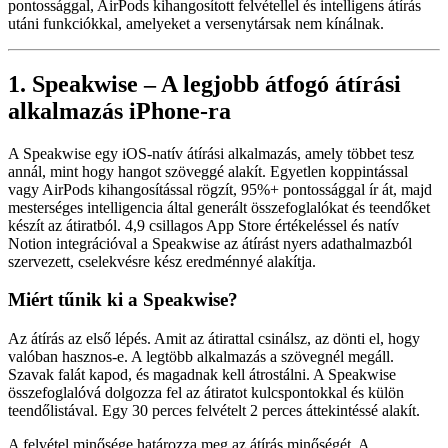
pontossággal, AirPods kihangosított felvétellel és intelligens átírás
utáni funkciókkal, amelyeket a versenytársak nem kínálnak.
1. Speakwise – A legjobb átfogó átírási
alkalmazás iPhone-ra
A Speakwise egy iOS-natív átírási alkalmazás, amely többet tesz
annál, mint hogy hangot szöveggé alakít. Egyetlen koppintással
vagy AirPods kihangosítással rögzít, 95%+ pontossággal ír át, majd
mesterséges intelligencia által generált összefoglalókat és teendőket
készít az átiratból. 4,9 csillagos App Store értékeléssel és natív
Notion integrációval a Speakwise az átírást nyers adathalmazból
szervezett, cselekvésre kész eredménnyé alakítja.
Miért tűnik ki a Speakwise?
Az átírás az első lépés. Amit az átirattal csinálsz, az dönti el, hogy
valóban hasznos-e. A legtöbb alkalmazás a szövegnél megáll.
Szavak falát kapod, és magadnak kell átrostálni. A Speakwise
összefoglalóvá dolgozza fel az átiratot kulcspontokkal és külön
teendőlistával. Egy 30 perces felvételt 2 perces áttekintéssé alakít.
A felvétel minősége határozza meg az átírás minőségét. A