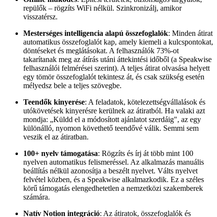
repülők – rögzíts WiFi nélkül. Szinkronizálj, amikor
visszatérsz.
Mesterséges intelligencia alapú összefoglalók
: Minden átirat
automatikus összefoglalót kap, amely kiemeli a kulcspontokat,
döntéseket és meglátásokat. A felhasználók 73%-ot
takarítanak meg az átírás utáni áttekintési időből (a Speakwise
felhasználói felmérései szerint). A teljes átirat olvasása helyett
egy tömör összefoglalót tekintesz át, és csak szükség esetén
mélyedsz bele a teljes szövegbe.
Teendők kinyerése
: A feladatok, kötelezettségvállalások és
utókövetések kinyerésre kerülnek az átiratból. Ha valaki azt
mondja: „Küldd el a módosított ajánlatot szerdáig", az egy
különálló, nyomon követhető teendővé válik. Semmi sem
veszik el az átiratban.
100+ nyelv támogatása
: Rögzíts és írj át több mint 100
nyelven automatikus felismeréssel. Az alkalmazás manuális
beállítás nélkül azonosítja a beszélt nyelvet. Válts nyelvet
felvétel közben, és a Speakwise alkalmazkodik. Ez a széles
körű támogatás elengedhetetlen a nemzetközi szakemberek
számára.
Natív Notion integráció
: Az átiratok, összefoglalók és