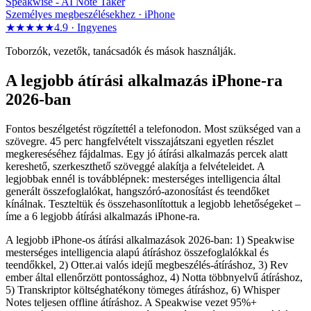
Speakwise -
AI Note Taker
Személyes megbeszélésekhez · iPhone
★★★★★
4.9 ·
Ingyenes
Toborzók, vezetők, tanácsadók és mások használják.
A legjobb átírási alkalmazás iPhone-ra
2026-ban
Fontos beszélgetést rögzítettél a telefonodon. Most szükséged van a
szövegre. 45 perc hangfelvételt visszajátszani egyetlen részlet
megkereséséhez fájdalmas. Egy jó átírási alkalmazás percek alatt
kereshető, szerkeszthető szöveggé alakítja a felvételeidet. A
legjobbak ennél is továbblépnek: mesterséges intelligencia által
generált összefoglalókat, hangszóró-azonosítást és teendőket
kínálnak. Teszteltük és összehasonlítottuk a legjobb lehetőségeket –
íme a 6 legjobb átírási alkalmazás iPhone-ra.
A legjobb iPhone-os átírási alkalmazások 2026-ban: 1) Speakwise
mesterséges intelligencia alapú átíráshoz összefoglalókkal és
teendőkkel, 2) Otter.ai valós idejű megbeszélés-átíráshoz, 3) Rev
ember által ellenőrzött pontossághoz, 4) Notta többnyelvű átíráshoz,
5) Transkriptor költséghatékony tömeges átíráshoz, 6) Whisper
Notes teljesen offline átíráshoz. A Speakwise vezet 95%+