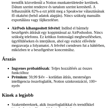
teendők közvetlenül a Notion munkaterületedre kerülnek.
Dátum szerint rendezve és tartalom szerint kereshető. A
felhasználók 82%-a ezt jelöli meg a Speakwise választásának
fő okaként (belső adatok alapján). Nincs szükség manuális
exportálásra vagy fájlkezelésre.
AirPods kihangosított felvétel
: Indítsd el bármely
beszélgetés átírását egy koppintással az AirPodsodon. Nincs
szükség telefonra. Ez kritikus fontosságú megbeszéléseken,
ügyfélüléseken és interjúkon, ahol egy eszköz elővétele
megzavarja a folyamatot. A felvétel csendesen fut a háttérben,
miközben te a beszélgetésre koncentrálsz.
Árazás
Ingyenes próbaidőszak
: Teljes hozzáférés az összes
funkcióhoz
Prémium
: 59,99 $/év – korlátlan átírás, mesterséges
intelligencia összefoglalók, Notion szinkronizáció, 100+
nyelv
Kinek a legjobb
Szakembereknek, akik összefoglalókkal és teendőkkel