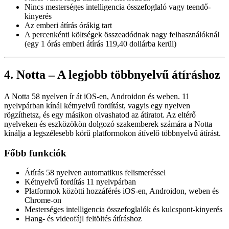
Nincs mesterséges intelligencia összefoglaló vagy teendő-
kinyerés
Az emberi átírás órákig tart
A percenkénti költségek összeadódnak nagy felhasználóknál
(egy 1 órás emberi átírás 119,40 dollárba kerül)
4. Notta – A legjobb többnyelvű átíráshoz
A Notta 58 nyelven ír át iOS-en, Androidon és weben. 11
nyelvpárban kínál kétnyelvű fordítást, vagyis egy nyelven
rögzíthetsz, és egy másikon olvashatod az átiratot. Az eltérő
nyelveken és eszközökön dolgozó szakemberek számára a Notta
kínálja a legszélesebb körű platformokon átívelő többnyelvű átírást.
Főbb funkciók
Átírás 58 nyelven automatikus felismeréssel
Kétnyelvű fordítás 11 nyelvpárban
Platformok közötti hozzáférés iOS-en, Androidon, weben és
Chrome-on
Mesterséges intelligencia összefoglalók és kulcspont-kinyerés
Hang- és videofájl feltöltés átíráshoz