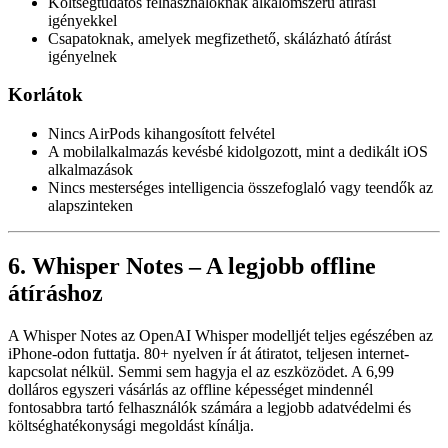
Költségtudatos felhasználóknak alkalomszerű átírási
igényekkel
Csapatoknak, amelyek megfizethető, skálázható átírást
igényelnek
Korlátok
Nincs AirPods kihangosított felvétel
A mobilalkalmazás kevésbé kidolgozott, mint a dedikált iOS
alkalmazások
Nincs mesterséges intelligencia összefoglaló vagy teendők az
alapszinteken
6. Whisper Notes – A legjobb offline
átíráshoz
A Whisper Notes az OpenAI Whisper modelljét teljes egészében az
iPhone-odon futtatja. 80+ nyelven ír át átiratot, teljesen internet-
kapcsolat nélkül. Semmi sem hagyja el az eszközödet. A 6,99
dolláros egyszeri vásárlás az offline képességet mindennél
fontosabbra tartó felhasználók számára a legjobb adatvédelmi és
költséghatékonysági megoldást kínálja.