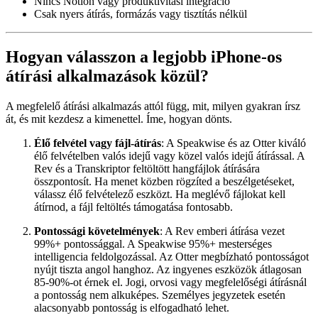
Nincs Notion vagy produktivitási integráció
Csak nyers átírás, formázás vagy tisztítás nélkül
Hogyan válasszon a legjobb iPhone-os
átírási alkalmazások közül?
A megfelelő átírási alkalmazás attól függ, mit, milyen gyakran írsz
át, és mit kezdesz a kimenettel. Íme, hogyan dönts.
Élő felvétel vagy fájl-átírás
: A Speakwise és az Otter kiváló
élő felvételben valós idejű vagy közel valós idejű átírással. A
Rev és a Transkriptor feltöltött hangfájlok átírására
összpontosít. Ha menet közben rögzíted a beszélgetéseket,
válassz élő felvételező eszközt. Ha meglévő fájlokat kell
átírnod, a fájl feltöltés támogatása fontosabb.
Pontossági követelmények
: A Rev emberi átírása vezet
99%+ pontossággal. A Speakwise 95%+ mesterséges
intelligencia feldolgozással. Az Otter megbízható pontosságot
nyújt tiszta angol hanghoz. Az ingyenes eszközök átlagosan
85-90%-ot érnek el. Jogi, orvosi vagy megfelelőségi átírásnál
a pontosság nem alkuképes. Személyes jegyzetek esetén
alacsonyabb pontosság is elfogadható lehet.