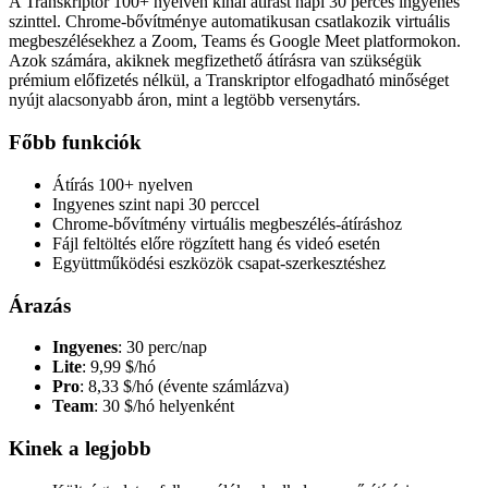
A Transkriptor 100+ nyelven kínál átírást napi 30 perces ingyenes
szinttel. Chrome-bővítménye automatikusan csatlakozik virtuális
megbeszélésekhez a Zoom, Teams és Google Meet platformokon.
Azok számára, akiknek megfizethető átírásra van szükségük
prémium előfizetés nélkül, a Transkriptor elfogadható minőséget
nyújt alacsonyabb áron, mint a legtöbb versenytárs.
Főbb funkciók
Átírás 100+ nyelven
Ingyenes szint napi 30 perccel
Chrome-bővítmény virtuális megbeszélés-átíráshoz
Fájl feltöltés előre rögzített hang és videó esetén
Együttműködési eszközök csapat-szerkesztéshez
Árazás
Ingyenes
: 30 perc/nap
Lite
: 9,99 $/hó
Pro
: 8,33 $/hó (évente számlázva)
Team
: 30 $/hó helyenként
Kinek a legjobb