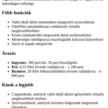
másodlagos erőssége.
Főbb funkciók
Valós idejű átírás automatikus hangszóró-azonosítással
OtterPilot automatikusan csatlakozik virtuális
megbeszélésekhez
Közös munkaterület megosztott átirat-szerkesztéshez
Mesterséges intelligencia összefoglalók kulcsszó-kinyeréssel
Slack és naptár integrációk
Árazás
Ingyenes
: 300 perc/hó, 30 perc/beszélgetés
Pro
: 8,33 $/hó (évente számlázva) – 1 200 perc
Business
: 20 $/hó felhasználónként (évente számlázva) – 6
000 perc
Kinek a legjobb
Csapatoknak, amelyek valós idejű átírást igényelnek virtuális
megbeszélések közben
Szervezeteknek, amelyek közösen dolgoznak megosztott
átiratokon