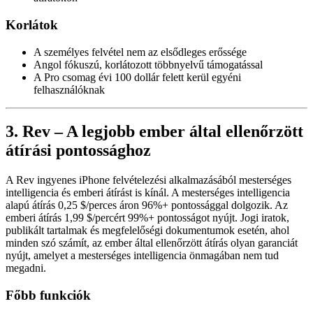
Korlátok
A személyes felvétel nem az elsődleges erőssége
Angol fókuszú, korlátozott többnyelvű támogatással
A Pro csomag évi 100 dollár felett kerül egyéni
felhasználóknak
3. Rev – A legjobb ember által ellenőrzött
átírási pontossághoz
A Rev ingyenes iPhone felvételezési alkalmazásából mesterséges
intelligencia és emberi átírást is kínál. A mesterséges intelligencia
alapú átírás 0,25 $/perces áron 96%+ pontossággal dolgozik. Az
emberi átírás 1,99 $/percért 99%+ pontosságot nyújt. Jogi iratok,
publikált tartalmak és megfelelőségi dokumentumok esetén, ahol
minden szó számít, az ember által ellenőrzött átírás olyan garanciát
nyújt, amelyet a mesterséges intelligencia önmagában nem tud
megadni.
Főbb funkciók