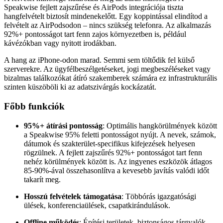
Speakwise fejlett zajszűrése és AirPods integrációja tiszta
hangfelvételt biztosít mindenekelőtt. Egy koppintással elindítod a
felvételt az AirPodsodon – nincs szükség telefonra. Az alkalmazás
92%+ pontosságot tart fenn zajos környezetben is, például
kávézókban vagy nyitott irodákban.
A hang az iPhone-odon marad. Semmi sem töltődik fel külső
szerverekre. Az ügyfélbeszélgetéseket, jogi megbeszéléseket vagy
bizalmas találkozókat átíró szakemberek számára ez infrastrukturális
szinten küszöböli ki az adatszivárgás kockázatát.
Főbb funkciók
95%+ átírási pontosság
: Optimális hangkörülmények között
a Speakwise 95% feletti pontosságot nyújt. A nevek, számok,
dátumok és szakterület-specifikus kifejezések helyesen
rögzülnek. A fejlett zajszűrés 92%+ pontosságot tart fenn
nehéz körülmények között is. Az ingyenes eszközök átlagos
85-90%-ával összehasonlítva a kevesebb javítás valódi időt
takarít meg.
Hosszú felvételek támogatása
: Többórás igazgatósági
ülések, konferenciaülések, csapatkirándulások.
Offline működés
: Építési területek, biztonságos tárgyalók,