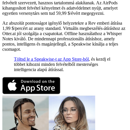
felvételt szervezett, hasznos tartalommá alakítanak. Az AirPods
kihangosított felvétel kényelmet és adatvédelmet nyújt, amelyet
egyetlen versenytárs sem tud 59,99 $/évért megegyezni.
Az abszolút pontosságot igénylő helyzetekre a Rev emberi átírása
1,99 $/percért az arany standard. Virtuális megbeszélés-átíráshoz az
Otter.ai jól szolgálja a csapatokat. Offline használathoz a Whisper
Notes kiváló. De mindennapi professzionális átíráshoz, amely
pontos, intelligens és magánjellegű, a Speakwise kínálja a teljes
csomagot.
Töltsd le a Speakwise-t az App Store-ból
, és kezdj el
többet kihozni minden felvételből mesterséges
intelligencia alapú átírással.