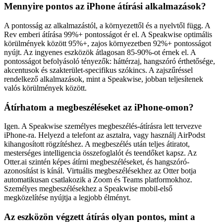
Mennyire pontos az iPhone átírási alkalmazások?
A pontosság az alkalmazástól, a környezettől és a nyelvtől függ. A
Rev emberi átírása 99%+ pontosságot ér el. A Speakwise optimális
körülmények között 95%+, zajos környezetben 92%+ pontosságot
nyújt. Az ingyenes eszközök átlagosan 85-90%-ot érnek el. A
pontosságot befolyásoló tényezők: háttérzaj, hangszóró érthetősége,
akcentusok és szakterület-specifikus szókincs. A zajszűréssel
rendelkező alkalmazások, mint a Speakwise, jobban teljesítenek
valós körülmények között.
Átírhatom a megbeszéléseket az iPhone-omon?
Igen. A Speakwise személyes megbeszélés-átírásra lett tervezve
iPhone-ra. Helyezd a telefont az asztalra, vagy használj AirPodst
kihangosított rögzítéshez. A megbeszélés után teljes átiratot,
mesterséges intelligencia összefoglalót és teendőket kapsz. Az
Otter.ai szintén képes átírni megbeszéléseket, és hangszóró-
azonosítást is kínál. Virtuális megbeszélésekhez az Otter botja
automatikusan csatlakozik a Zoom és Teams platformokhoz.
Személyes megbeszélésekhez a Speakwise mobil-első
megközelítése nyújtja a legjobb élményt.
Az eszközön végzett átírás olyan pontos, mint a