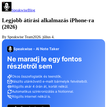
Speakwise
Blog
Legjobb átírási alkalmazás iPhone-ra
(2026)
By
Speakwise Team
2026. július 4.
Speakwise - AI Note Taker
Ne maradj le egy fontos
részletről sem
Okos összefoglalók és teendők.
Készíts utánkövető e-mailt bármelyik felvételből.
Rögzíts akár 4 órán át, korlát nélkül.
Automatikus szinkronizálás a Notionnal.
Rögzíts internet nélkül is.