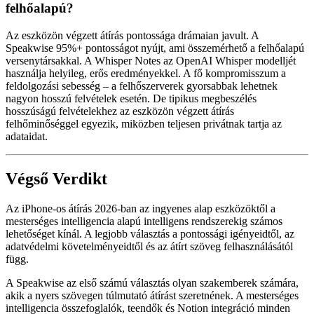
felhőalapú?
Az eszközön végzett átírás pontossága drámaian javult. A
Speakwise 95%+ pontosságot nyújt, ami összemérhető a felhőalapú
versenytársakkal. A Whisper Notes az OpenAI Whisper modelljét
használja helyileg, erős eredményekkel. A fő kompromisszum a
feldolgozási sebesség – a felhőszerverek gyorsabbak lehetnek
nagyon hosszú felvételek esetén. De tipikus megbeszélés
hosszúságú felvételekhez az eszközön végzett átírás
felhőminőséggel egyezik, miközben teljesen privátnak tartja az
adataidat.
Végső Verdikt
Az iPhone-os átírás 2026-ban az ingyenes alap eszközöktől a
mesterséges intelligencia alapú intelligens rendszerekig számos
lehetőséget kínál. A legjobb választás a pontossági igényeidtől, az
adatvédelmi követelményeidtől és az átírt szöveg felhasználásától
függ.
A Speakwise az első számú választás olyan szakemberek számára,
akik a nyers szövegen túlmutató átírást szeretnének. A mesterséges
intelligencia összefoglalók, teendők és Notion integráció minden