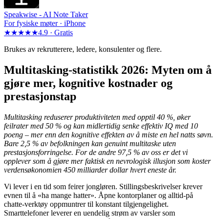
Speakwise -
AI Note Taker
For fysiske møter · iPhone
★★★★★
4.9 ·
Gratis
Brukes av rekrutterere, ledere, konsulenter og flere.
Multitasking-statistikk 2026: Myten om å
gjøre mer, kognitive kostnader og
prestasjonstap
Multitasking reduserer produktiviteten med opptil 40 %, øker
feilrater med 50 % og kan midlertidig senke effektiv IQ med 10
poeng – mer enn den kognitive effekten av å miste en hel natts søvn.
Bare 2,5 % av befolkningen kan genuint multitaske uten
prestasjonsforringelse. For de andre 97,5 % av oss er det vi
opplever som å gjøre mer faktisk en nevrologisk illusjon som koster
verdensøkonomien 450 milliarder dollar hvert eneste år.
Vi lever i en tid som feirer jongløren. Stillingsbeskrivelser krever
evnen til å «ha mange hatter». Åpne kontorplaner og alltid-på
chatte-verktøy oppmuntrer til konstant tilgjengelighet.
Smarttelefoner leverer en uendelig strøm av varsler som