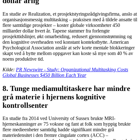
dollar årlig
En studie av Realization, et prosjektstyringsrådgivingsfirma, anslo at
organisasjonsmessig multitasking – praksisen med å tildele ansatte til
flere samtidige prosjekter – koster globale virksomheter 450
milliarder dollar hvert år. Tapene stammer fra forlengte
prosjekttidslinjer, økt omarbeiding, redusert gjennomstrømning og
den kognitive overheaden ved konstant kontekstbytte. American
Psychological Association anslår at selv korte mentale blokkeringer
skapt ved å bytte mellom oppgaver kan koste så mye som 40 % av
noens produktive tid.
Kilde:
PR Newswire - Study: Organizational Multitasking Costs
Global Businesses $450 Billion Each Year
8. Tunge mediamultitaskere har mindre
grå materie i hjernens kognitive
kontrollsenter
En studie fra 2014 ved University of Sussex brukte MRI-
hjerneskanninger av 75 voksne og fant at folk som hyppig brukte
flere medieenheter samtidig hadde signifikant mindre grå
materiedensitet i den fremre cingulate cortex (ACC) –