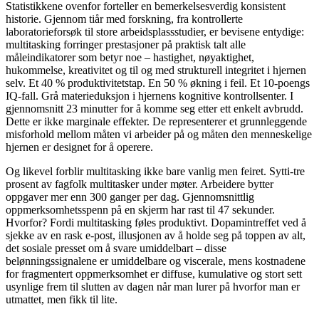
Statistikkene ovenfor forteller en bemerkelsesverdig konsistent
historie. Gjennom tiår med forskning, fra kontrollerte
laboratorieforsøk til store arbeidsplassstudier, er bevisene entydige:
multitasking forringer prestasjoner på praktisk talt alle
måleindikatorer som betyr noe – hastighet, nøyaktighet,
hukommelse, kreativitet og til og med strukturell integritet i hjernen
selv. Et 40 % produktivitetstap. En 50 % økning i feil. Et 10-poengs
IQ-fall. Grå materieduksjon i hjernens kognitive kontrollsenter. I
gjennomsnitt 23 minutter for å komme seg etter ett enkelt avbrudd.
Dette er ikke marginale effekter. De representerer et grunnleggende
misforhold mellom måten vi arbeider på og måten den menneskelige
hjernen er designet for å operere.
Og likevel forblir multitasking ikke bare vanlig men feiret. Sytti-tre
prosent av fagfolk multitasker under møter. Arbeidere bytter
oppgaver mer enn 300 ganger per dag. Gjennomsnittlig
oppmerksomhetsspenn på en skjerm har rast til 47 sekunder.
Hvorfor? Fordi multitasking føles produktivt. Dopamintreffet ved å
sjekke av en rask e-post, illusjonen av å holde seg på toppen av alt,
det sosiale presset om å svare umiddelbart – disse
belønningssignalene er umiddelbare og viscerale, mens kostnadene
for fragmentert oppmerksomhet er diffuse, kumulative og stort sett
usynlige frem til slutten av dagen når man lurer på hvorfor man er
utmattet, men fikk til lite.