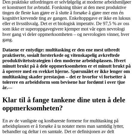
Den praktiske utfordringen er selvfølgelig at moderne arbeidsmiljøer
er konstruert for avbrudd. Forskning tilsier at den mest produktive
tingen de fleste kan gjøre er å slutte å forsøke å gjøre mer enn én
kognitivt krevende ting av gangen. Enkeltoppgave er ikke en luksus
eller et livsstilsvalg. Det er et biologisk imperativ. De 97,5 % av oss
som ikke er superoppgavegivere kjemper mot vår egen nevrologi
hver gang vi deler oppmerksomheten – og nevrologien vinner, hver
gang.
Dataene er entydige: multitasking er den ene mest utbredt
praktiserte, sosialt forsterkede og vitenskapelig avkreftede
produktivitetsstrategien i den moderne arbeidsplassen. Hvert
minutt brukt på å dele oppmerksomheten er et minutt brukt på
å operere med en svekket hjerne. Spørsmålet er ikke lenger om
multitasking skader prestasjon – det er hvorfor vi fortsetter å
tolerere en arbeidsform som bevisene har fordømt i over tjue
år.
---
Klar til å fange tankene dine uten å dele
oppmerksomheten?
En av de vanligste og kostbareste formene for multitasking på
arbeidsplassen er å forsøke å ta notater mens man samtidig lytter,
behandler og deltar i en samtale. Det er definisjonen av delt