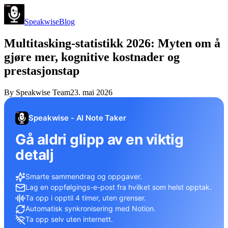
Speakwise
Blog
Multitasking-statistikk 2026: Myten om å
gjøre mer, kognitive kostnader og
prestasjonstap
By
Speakwise Team
23. mai 2026
Speakwise - AI Note Taker
Gå aldri glipp av en viktig
detalj
Smarte sammendrag og oppgaver.
Lag en oppfølgings-e-post fra hvilket som helst opptak.
Ta opp i opptil 4 timer, uten grenser.
Automatisk synkronisering med Notion.
Ta opp selv uten internett.