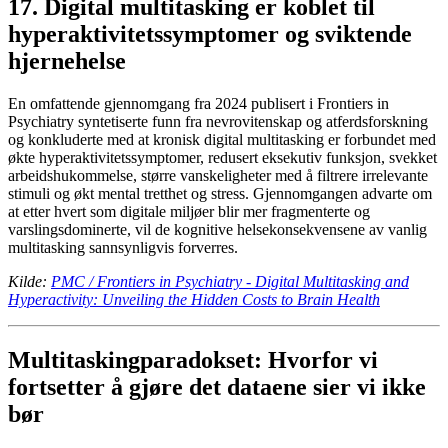
17. Digital multitasking er koblet til
hyperaktivitetssymptomer og sviktende
hjernehelse
En omfattende gjennomgang fra 2024 publisert i Frontiers in
Psychiatry syntetiserte funn fra nevrovitenskap og atferdsforskning
og konkluderte med at kronisk digital multitasking er forbundet med
økte hyperaktivitetssymptomer, redusert eksekutiv funksjon, svekket
arbeidshukommelse, større vanskeligheter med å filtrere irrelevante
stimuli og økt mental tretthet og stress. Gjennomgangen advarte om
at etter hvert som digitale miljøer blir mer fragmenterte og
varslingsdominerte, vil de kognitive helsekonsekvensene av vanlig
multitasking sannsynligvis forverres.
Kilde:
PMC / Frontiers in Psychiatry - Digital Multitasking and
Hyperactivity: Unveiling the Hidden Costs to Brain Health
Multitaskingparadokset: Hvorfor vi
fortsetter å gjøre det dataene sier vi ikke
bør