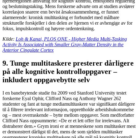
hjerneregionen ansvarlig for kognitiv kontroll, emosjonell regulering
og beslutningstaking. Mens forskerne advarte om at studien avslører
korrelasjon snarere enn bevist årsakssammenheng, er funnet
alarmerende: kronisk multitasking er forbundet med målbare
strukturelle forskjeller i den delen av hjernen vi er avhengige av for
fokus, impulskontroll og høyere ordentenkning.
Kilde:
Loh & Kanai, PLOS ONE - Higher Media Multi-Tasking
Activity Is Associated with Smaller Gray-Matter Density in the
Anterior Cingulate Cortex
9. Tunge multitaskere presterer dårligere
på alle kognitive kontrolloppgaver –
inkludert oppgavebytte selv
I en banebrytende studie fra 2009 ved Stanford University testet
forskerne Eyal Ophir, Clifford Nass og Anthony Wagner 262
studenter og fant at tunge mediamultitaskere var signifikant dårligere
til å filtrere irrelevant informasjon, opprettholde arbeidshukommelse
og – mest overraskende – bytte mellom oppgaver. Som medforfatter
Clifford Nass oppsummerte: «De er et lett offer for irrelevans. Alt
distraherer dem.» Grym ironi er at menneskene som multitasker mest
er demonstrert dårligst til det, mens de som sjelden multitasker
overpresterer kroniske multitaskere på alle mål på kognitiv kontroll.