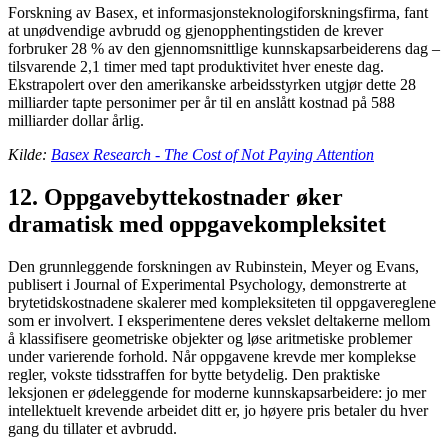
Forskning av Basex, et informasjonsteknologiforskningsfirma, fant
at unødvendige avbrudd og gjenopphentingstiden de krever
forbruker 28 % av den gjennomsnittlige kunnskapsarbeiderens dag –
tilsvarende 2,1 timer med tapt produktivitet hver eneste dag.
Ekstrapolert over den amerikanske arbeidsstyrken utgjør dette 28
milliarder tapte personimer per år til en anslått kostnad på 588
milliarder dollar årlig.
Kilde:
Basex Research - The Cost of Not Paying Attention
12. Oppgavebyttekostnader øker
dramatisk med oppgavekompleksitet
Den grunnleggende forskningen av Rubinstein, Meyer og Evans,
publisert i Journal of Experimental Psychology, demonstrerte at
brytetidskostnadene skalerer med kompleksiteten til oppgavereglene
som er involvert. I eksperimentene deres vekslet deltakerne mellom
å klassifisere geometriske objekter og løse aritmetiske problemer
under varierende forhold. Når oppgavene krevde mer komplekse
regler, vokste tidsstraffen for bytte betydelig. Den praktiske
leksjonen er ødeleggende for moderne kunnskapsarbeidere: jo mer
intellektuelt krevende arbeidet ditt er, jo høyere pris betaler du hver
gang du tillater et avbrudd.