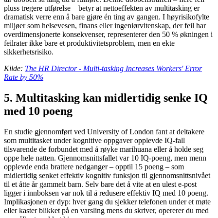
pluss tregere utførelse – betyr at nettoeffekten av multitasking er
dramatisk verre enn å bare gjøre én ting av gangen. I høyrisikofylte
miljøer som helsevesen, finans eller ingeniørvitenskap, der feil har
overdimensjonerte konsekvenser, representerer den 50 % økningen i
feilrater ikke bare et produktivitetsproblem, men en ekte
sikkerhetsrisiko.
Kilde:
The HR Director - Multi-tasking Increases Workers' Error
Rate by 50%
5. Multitasking kan midlertidig senke IQ
med 10 poeng
En studie gjennomført ved University of London fant at deltakere
som multitasket under kognitive oppgaver opplevde IQ-fall
tilsvarende de forbundet med å røyke marihuana eller å holde seg
oppe hele natten. Gjennomsnittsfallet var 10 IQ-poeng, men menn
opplevde enda brattere nedganger – opptil 15 poeng – som
midlertidig senket effektiv kognitiv funksjon til gjennomsnittsnivået
til et åtte år gammelt barn. Selv bare det å vite at en ulest e-post
ligger i innboksen var nok til å redusere effektiv IQ med 10 poeng.
Implikasjonen er dyp: hver gang du sjekker telefonen under et møte
eller kaster blikket på en varsling mens du skriver, opererer du med