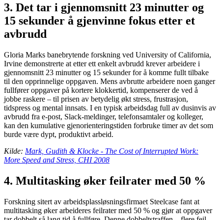
3. Det tar i gjennomsnitt 23 minutter og
15 sekunder å gjenvinne fokus etter et
avbrudd
Gloria Marks banebrytende forskning ved University of California,
Irvine demonstrerte at etter ett enkelt avbrudd krever arbeidere i
gjennomsnitt 23 minutter og 15 sekunder for å komme fullt tilbake
til den opprinnelige oppgaven. Mens avbrutte arbeidere noen ganger
fullfører oppgaver på kortere klokkertid, kompenserer de ved å
jobbe raskere – til prisen av betydelig økt stress, frustrasjon,
tidspress og mental innsats. I en typisk arbeidsdag full av dusinvis av
avbrudd fra e-post, Slack-meldinger, telefonsamtaler og kolleger,
kan den kumulative gjenorienteringstiden forbruke timer av det som
burde være dypt, produktivt arbeid.
Kilde:
Mark, Gudith & Klocke - The Cost of Interrupted Work:
More Speed and Stress, CHI 2008
4. Multitasking øker feilrater med 50 %
Forskning sitert av arbeidsplassløsningsfirmaet Steelcase fant at
multitasking øker arbeideres feilrater med 50 % og gjør at oppgaver
tar dobbelt så lang tid å fullføre. Denne dobbeltstraffen – flere feil