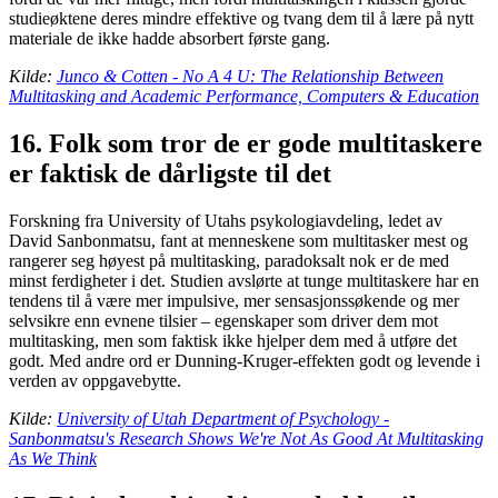
studieøktene deres mindre effektive og tvang dem til å lære på nytt
materiale de ikke hadde absorbert første gang.
Kilde:
Junco & Cotten - No A 4 U: The Relationship Between
Multitasking and Academic Performance, Computers & Education
16. Folk som tror de er gode multitaskere
er faktisk de dårligste til det
Forskning fra University of Utahs psykologiavdeling, ledet av
David Sanbonmatsu, fant at menneskene som multitasker mest og
rangerer seg høyest på multitasking, paradoksalt nok er de med
minst ferdigheter i det. Studien avslørte at tunge multitaskere har en
tendens til å være mer impulsive, mer sensasjonssøkende og mer
selvsikre enn evnene tilsier – egenskaper som driver dem mot
multitasking, men som faktisk ikke hjelper dem med å utføre det
godt. Med andre ord er Dunning-Kruger-effekten godt og levende i
verden av oppgavebytte.
Kilde:
University of Utah Department of Psychology -
Sanbonmatsu's Research Shows We're Not As Good At Multitasking
As We Think