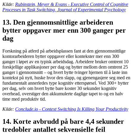
Kilde:
Rubinstein, Meyer & Evans - Executive Control of Cognitive
Processes in Task Switching, Journal of Experimental Psychology
13. Den gjennomsnittlige arbeideren
bytter oppgaver mer enn 300 ganger per
dag
Forskning på atferd på arbeidsplassen fant at den gjennomsnittlige
kontorarbeideren bytter oppgaver eller kontekster mer enn 300
ganger i løpet av en typisk arbeidsdag. Arbeidere bruker omtrent 10
forskjellige applikasjoner per dag og bytter mellom dem omtrent 25
ganger i gjennomsnitt – og hvert bytte tvinger hjernen til å laste inn
kontekst på nytt, huske hvor den slapp, og gjenengasjere seg med en
fundamentalt annerledes type kognitiv etterspørsel. Ved 300+ bytter
per dag, selv om hvert bytte bare koster 30 sekunder kognitiv
overhead, overstiger den akkumulerte daglige tapet to og en halv
time med produktiv tid.
Kilde:
Conclude.io - Context Switching Is Killing Your Productivity
14. Korte avbrudd på bare 4,4 sekunder
tredobler antallet sekvensielle feil