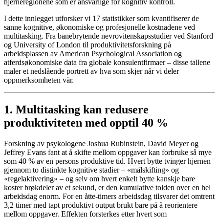
hjerneregionene som er ansvarlige for kognitiv kontroll.
I dette innlegget utforsker vi 17 statistikker som kvantifiserer de
sanne kognitive, økonomiske og profesjonelle kostnadene ved
multitasking. Fra banebrytende nevrovitenskapsstudier ved Stanford
og University of London til produktivitetsforskning på
arbeidsplassen av American Psychological Association og
atferdsøkonomiske data fra globale konsulentfirmaer – disse tallene
maler et nedslående portrett av hva som skjer når vi deler
oppmerksomheten vår.
1. Multitasking kan redusere
produktiviteten med opptil 40 %
Forskning av psykologene Joshua Rubinstein, David Meyer og
Jeffrey Evans fant at å skifte mellom oppgaver kan forbruke så mye
som 40 % av en persons produktive tid. Hvert bytte tvinger hjernen
gjennom to distinkte kognitive stadier – «målskifting» og
«regelaktivering» – og selv om hvert enkelt bytte kanskje bare
koster brøkdeler av et sekund, er den kumulative tolden over en hel
arbeidsdag enorm. For en åtte-timers arbeidsdag tilsvarer det omtrent
3,2 timer med tapt produktivt output brukt bare på å reorientere
mellom oppgaver. Effekten forsterkes etter hvert som