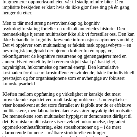
fragmenterer oppmerksomheten vår til stadig mindre biter. Den
implisitte beskjeden er klar: hvis du ikke gjør flere ting på én gang,
henger du etter.
Men to tiår med streng nevrovitenskap og kognitiv
psykologiforskning forteller en radikalt annerledes historie. Den
menneskelige hjernen multitasker ikke slik vi forestiller oss. Den kan
ikke behandle to kognitivt krevende informasjonsstrømmer samtidig.
Det vi opplever som multitasking er faktisk rask oppgavebytte – en
nevrologisk jonglørakt der hjernen kobler fra én oppgave,
rekonfigurerer de kognitive ressursene og gjenengasjerer med en
annen. Hvert enkelt bytte bærer en skjult skatt på hastighet,
nøyaktighet, hukommelse og mental energi. Den kumulative
kostnaden for disse mikrostraffene er svimlende, både for individuell
prestasjon og for organisasjonene som er avhengige av fokusert
kunnskapsarbeid.
Kløften mellom oppfatning og virkelighet er kanskje det mest
urovekkende aspektet ved multitaskingproblemet. Undersøkelser
viser konsekvent at det store flertallet av fagfolk tror de er effektive
multitaskere, men laboratoriedataene avslører nøyaktig det motsatte.
De menneskene som multitasker hyppigst er demonstrert dårligst til
det. Kroniske multitaskere viser svekket hukommelse, degradert
oppmerksomhetsfiltrering, økte stresshormoner og – i de mest
alarmerende funnene – målbare strukturelle endringer i