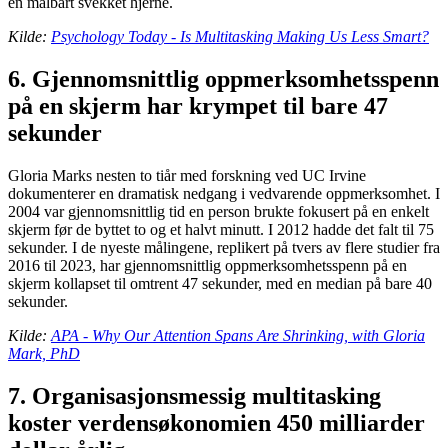
en målbart svekket hjerne.
Kilde:
Psychology Today - Is Multitasking Making Us Less Smart?
6. Gjennomsnittlig oppmerksomhetsspenn
på en skjerm har krympet til bare 47
sekunder
Gloria Marks nesten to tiår med forskning ved UC Irvine
dokumenterer en dramatisk nedgang i vedvarende oppmerksomhet. I
2004 var gjennomsnittlig tid en person brukte fokusert på en enkelt
skjerm før de byttet to og et halvt minutt. I 2012 hadde det falt til 75
sekunder. I de nyeste målingene, replikert på tvers av flere studier fra
2016 til 2023, har gjennomsnittlig oppmerksomhetsspenn på en
skjerm kollapset til omtrent 47 sekunder, med en median på bare 40
sekunder.
Kilde:
APA - Why Our Attention Spans Are Shrinking, with Gloria
Mark, PhD
7. Organisasjonsmessig multitasking
koster verdensøkonomien 450 milliarder