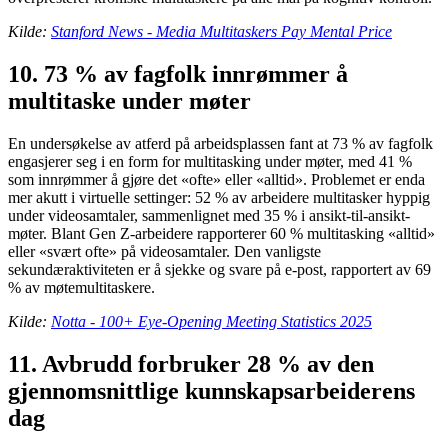
Kilde:
Stanford News - Media Multitaskers Pay Mental Price
10. 73 % av fagfolk innrømmer å
multitaske under møter
En undersøkelse av atferd på arbeidsplassen fant at 73 % av fagfolk
engasjerer seg i en form for multitasking under møter, med 41 %
som innrømmer å gjøre det «ofte» eller «alltid». Problemet er enda
mer akutt i virtuelle settinger: 52 % av arbeidere multitasker hyppig
under videosamtaler, sammenlignet med 35 % i ansikt-til-ansikt-
møter. Blant Gen Z-arbeidere rapporterer 60 % multitasking «alltid»
eller «svært ofte» på videosamtaler. Den vanligste
sekundæraktiviteten er å sjekke og svare på e-post, rapportert av 69
% av møtemultitaskere.
Kilde:
Notta - 100+ Eye-Opening Meeting Statistics 2025
11. Avbrudd forbruker 28 % av den
gjennomsnittlige kunnskapsarbeiderens
dag