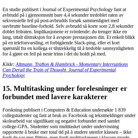
En studie publisert i Journal of Experimental Psychology fant at
avbrudd på i gjennomsnitt bare 4,4 sekunder tredoblet raten av
sekvensielle feil på post-avbrudds forsøk sammenlignet med
uavbrutte baseline-forhold. Selv avbrudd så korte som 2,8 sekunder
doblet feilraten. Implikasjonene er svimlende: du trenger ikke en
lang, uttalt distraksjon for å avspore prestasjonen din. Et enkelt blikk
på en telefonvarsling, et forbigående Slack-ping, eller et kort
spørsmål fra en kollega er tilstrekkelig til å tredoble sannsynligheten
for å gjøre en feil på neste trinn i det du holdt på med.
Kilde:
Altmann, Trafton & Hambrick - Momentary Interruptions
Can Derail the Train of Thought, Journal of Experimental
Psychology
15. Multitasking under forelesninger er
forbundet med lavere karakterer
Forskning publisert i Computers & Education undersøkte 1 839
collegstudenter og fant at bruk av Facebook og tekstmeldinger under
skolearbeid var signifikant og negativt forbundet med samlet
college-GPA. Studenter som multitasket under undervisning
rapporterte å bruke mer total tid på å studere utenfor klassen – ikke
fordi de var mer flittige, men fordi multitaskingen i klassen gjorde