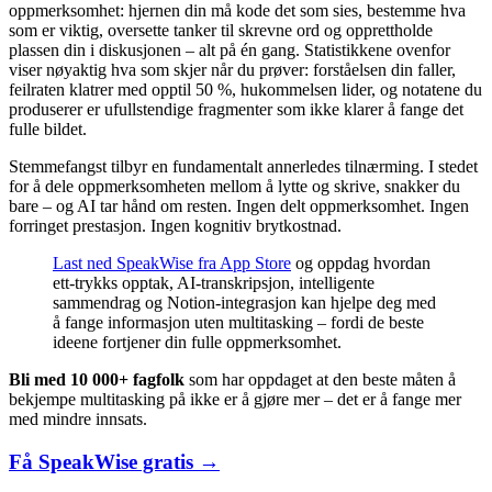
oppmerksomhet: hjernen din må kode det som sies, bestemme hva
som er viktig, oversette tanker til skrevne ord og opprettholde
plassen din i diskusjonen – alt på én gang. Statistikkene ovenfor
viser nøyaktig hva som skjer når du prøver: forståelsen din faller,
feilraten klatrer med opptil 50 %, hukommelsen lider, og notatene du
produserer er ufullstendige fragmenter som ikke klarer å fange det
fulle bildet.
Stemmefangst tilbyr en fundamentalt annerledes tilnærming. I stedet
for å dele oppmerksomheten mellom å lytte og skrive, snakker du
bare – og AI tar hånd om resten. Ingen delt oppmerksomhet. Ingen
forringet prestasjon. Ingen kognitiv brytkostnad.
Last ned SpeakWise fra App Store
og oppdag hvordan
ett-trykks opptak, AI-transkripsjon, intelligente
sammendrag og Notion-integrasjon kan hjelpe deg med
å fange informasjon uten multitasking – fordi de beste
ideene fortjener din fulle oppmerksomhet.
Bli med 10 000+ fagfolk
som har oppdaget at den beste måten å
bekjempe multitasking på ikke er å gjøre mer – det er å fange mer
med mindre innsats.
Få SpeakWise gratis →