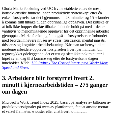
Gloria Marks forskning ved UC Irvine etablerte ett av de mest
konsekvensrike funnene innen produktivitetsvitenskap: etter én
enkelt forstyrrelse tar det i gjennomsnitt 23 minutter og 15 sekunder
å komme fullt tilbake til den opprinnelige oppgaven. Det kritiske er
at folk ikke hopper direkte tilbake til det de holdt på med – det er
vanligvis to mellomliggende oppgaver før det opprinnelige arbeidet
gjenopptas. Marks forskning fant også at forstyrrelser er forbundet
med betydelig høyere nivåer av stress, frustrasjon, mental innsats,
tidspress og kognitiv arbeidsbelastning. Når man tar hensyn til at
moderne arbeidere opplever forstyrrelser hvert par minutter, blir
regnestykket ødeleggende: det er rett og slett ikke nok minutter i
løpet av en dag til å komme seg etter de forstyrrelsene dagen
inneholder.
Kilde:
UC Irvine - The Cost of Interrupted Work: More
Speed and Stress
3. Arbeidere blir forstyrret hvert 2.
minutt i kjernearbeidstiden – 275 ganger
om dagen
Microsofts Work Trend Index 2025, basert på analyse av billioner av
produktivitetssignaler på tvers av plattformen, fant at ansatte mottar
et varsel fra møter, e-poster eller chat hvert to minutt i