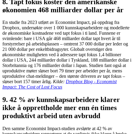
8. Tapt fokus koster den amerikanske
økonomien 468 milliarder dollar per år
En studie fra 2023 utført av Economist Impact, på oppdrag fra
Dropbox, undersøkte over 1 000 kunnskapsarbeidere og modellerte
de økonomiske kostnadene ved tapt fokus i ti land. Funnene er
svimlende: bare i USA går 468 milliarder dollar tapt hvert år til
forstyrrelser på arbeidsplassen – omtrent 37 000 dollar per leder og
21 000 dollar per enkeltbidragsyter. Globalt overstiger den
økonomiske muligheten ved å adressere tapt fokus 1,4 billioner
dollar i USA, 244 milliarder dollar i Tyskland, 188 milliarder dollar i
Storbritannia og 176 milliarder dollar i Japan. Studien fant også at
uproduktive møter sløser bort 79 timer per arbeider per år, mens
uproduktive chat-meldinger – den største driveren av tapt fokus –
sløser bort 157 timer årlig.
Kilde:
Dropbox Blog - Economist
Impact: The Cost of Lost Focus
9. 42 % av kunnskapsarbeidere klarer
ikke å opprettholde mer enn én times
produktivt arbeid uten avbrudd
Den samme Economist Impact-studien avslørte at 42 % av
kunnskapsarbeidere rapporterer at de vanligvis ikke klarer å bruke