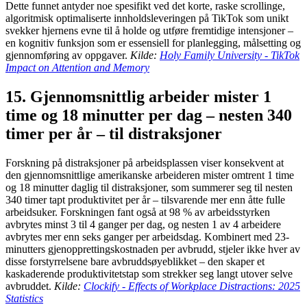
Dette funnet antyder noe spesifikt ved det korte, raske scrollinge,
algoritmisk optimaliserte innholdsleveringen på TikTok som unikt
svekker hjernens evne til å holde og utføre fremtidige intensjoner –
en kognitiv funksjon som er essensiell for planlegging, målsetting og
gjennomføring av oppgaver.
Kilde:
Holy Family University - TikTok
Impact on Attention and Memory
15. Gjennomsnittlig arbeider mister 1
time og 18 minutter per dag – nesten 340
timer per år – til distraksjoner
Forskning på distraksjoner på arbeidsplassen viser konsekvent at
den gjennomsnittlige amerikanske arbeideren mister omtrent 1 time
og 18 minutter daglig til distraksjoner, som summerer seg til nesten
340 timer tapt produktivitet per år – tilsvarende mer enn åtte fulle
arbeidsuker. Forskningen fant også at 98 % av arbeidsstyrken
avbrytes minst 3 til 4 ganger per dag, og nesten 1 av 4 arbeidere
avbrytes mer enn seks ganger per arbeidsdag. Kombinert med 23-
minutters gjenopprettingskostnaden per avbrudd, stjeler ikke hver av
disse forstyrrelsene bare avbruddsøyeblikket – den skaper et
kaskaderende produktivitetstap som strekker seg langt utover selve
avbruddet.
Kilde:
Clockify - Effects of Workplace Distractions: 2025
Statistics