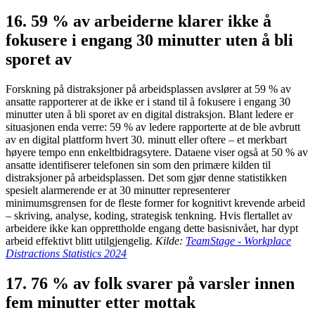
16. 59 % av arbeiderne klarer ikke å
fokusere i engang 30 minutter uten å bli
sporet av
Forskning på distraksjoner på arbeidsplassen avslører at 59 % av
ansatte rapporterer at de ikke er i stand til å fokusere i engang 30
minutter uten å bli sporet av en digital distraksjon. Blant ledere er
situasjonen enda verre: 59 % av ledere rapporterte at de ble avbrutt
av en digital plattform hvert 30. minutt eller oftere – et merkbart
høyere tempo enn enkeltbidragsytere. Dataene viser også at 50 % av
ansatte identifiserer telefonen sin som den primære kilden til
distraksjoner på arbeidsplassen. Det som gjør denne statistikken
spesielt alarmerende er at 30 minutter representerer
minimumsgrensen for de fleste former for kognitivt krevende arbeid
– skriving, analyse, koding, strategisk tenkning. Hvis flertallet av
arbeidere ikke kan opprettholde engang dette basisnivået, har dypt
arbeid effektivt blitt utilgjengelig.
Kilde:
TeamStage - Workplace
Distractions Statistics 2024
17. 76 % av folk svarer på varsler innen
fem minutter etter mottak