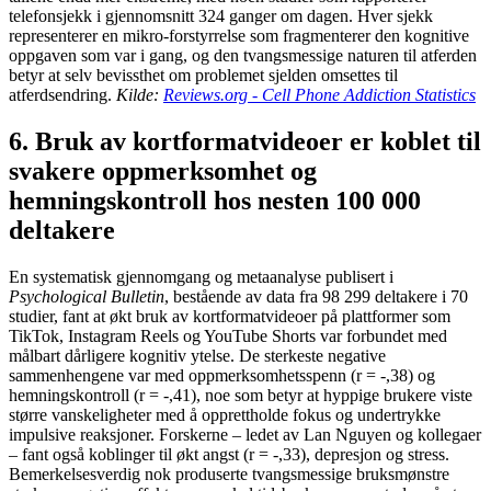
telefonsjekk i gjennomsnitt 324 ganger om dagen. Hver sjekk
representerer en mikro-forstyrrelse som fragmenterer den kognitive
oppgaven som var i gang, og den tvangsmessige naturen til atferden
betyr at selv bevissthet om problemet sjelden omsettes til
atferdsendring.
Kilde:
Reviews.org - Cell Phone Addiction Statistics
6. Bruk av kortformatvideoer er koblet til
svakere oppmerksomhet og
hemningskontroll hos nesten 100 000
deltakere
En systematisk gjennomgang og metaanalyse publisert i
Psychological Bulletin
, bestående av data fra 98 299 deltakere i 70
studier, fant at økt bruk av kortformatvideoer på plattformer som
TikTok, Instagram Reels og YouTube Shorts var forbundet med
målbart dårligere kognitiv ytelse. De sterkeste negative
sammenhengene var med oppmerksomhetsspenn (r = -,38) og
hemningskontroll (r = -,41), noe som betyr at hyppige brukere viste
større vanskeligheter med å opprettholde fokus og undertrykke
impulsive reaksjoner. Forskerne – ledet av Lan Nguyen og kollegaer
– fant også koblinger til økt angst (r = -,33), depresjon og stress.
Bemerkelsesverdig nok produserte tvangsmessige bruksmønstre