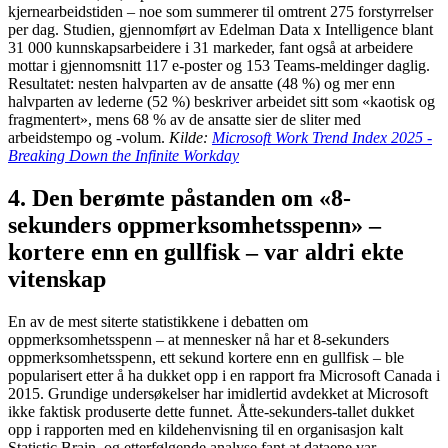
kjernearbeidstiden – noe som summerer til omtrent 275 forstyrrelser
per dag. Studien, gjennomført av Edelman Data x Intelligence blant
31 000 kunnskapsarbeidere i 31 markeder, fant også at arbeidere
mottar i gjennomsnitt 117 e-poster og 153 Teams-meldinger daglig.
Resultatet: nesten halvparten av de ansatte (48 %) og mer enn
halvparten av lederne (52 %) beskriver arbeidet sitt som «kaotisk og
fragmentert», mens 68 % av de ansatte sier de sliter med
arbeidstempo og -volum.
Kilde:
Microsoft Work Trend Index 2025 -
Breaking Down the Infinite Workday
4. Den berømte påstanden om «8-
sekunders oppmerksomhetsspenn» –
kortere enn en gullfisk – var aldri ekte
vitenskap
En av de mest siterte statistikkene i debatten om
oppmerksomhetsspenn – at mennesker nå har et 8-sekunders
oppmerksomhetsspenn, ett sekund kortere enn en gullfisk – ble
popularisert etter å ha dukket opp i en rapport fra Microsoft Canada i
2015. Grundige undersøkelser har imidlertid avdekket at Microsoft
ikke faktisk produserte dette funnet. Åtte-sekunders-tallet dukket
opp i rapporten med en kildehenvisning til en organisasjon kalt
Statistic Brain, og etterfølgende analyse fant at dataene var