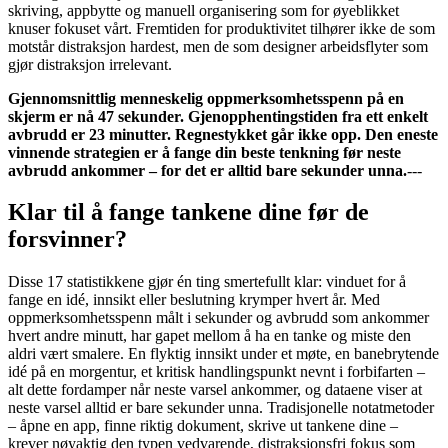
skriving, appbytte og manuell organisering som for øyeblikket
knuser fokuset vårt. Fremtiden for produktivitet tilhører ikke de som
motstår distraksjon hardest, men de som designer arbeidsflyter som
gjør distraksjon irrelevant.
Gjennomsnittlig menneskelig oppmerksomhetsspenn på en
skjerm er nå 47 sekunder. Gjenopphentingstiden fra ett enkelt
avbrudd er 23 minutter. Regnestykket går ikke opp. Den eneste
vinnende strategien er å fange din beste tenkning før neste
avbrudd ankommer – for det er alltid bare sekunder unna.
---
Klar til å fange tankene dine før de
forsvinner?
Disse 17 statistikkene gjør én ting smertefullt klar: vinduet for å
fange en idé, innsikt eller beslutning krymper hvert år. Med
oppmerksomhetsspenn målt i sekunder og avbrudd som ankommer
hvert andre minutt, har gapet mellom å ha en tanke og miste den
aldri vært smalere. En flyktig innsikt under et møte, en banebrytende
idé på en morgentur, et kritisk handlingspunkt nevnt i forbifarten –
alt dette fordamper når neste varsel ankommer, og dataene viser at
neste varsel alltid er bare sekunder unna. Tradisjonelle notatmetoder
– åpne en app, finne riktig dokument, skrive ut tankene dine –
krever nøyaktig den typen vedvarende, distraksjonsfri fokus som