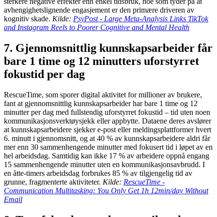
sterkere negative effekter enn enkel tidsbruk, noe som tyder på at
avhengighetslignende engasjement er den primære driveren av
kognitiv skade.
Kilde:
PsyPost - Large Meta-Analysis Links TikTok
and Instagram Reels to Poorer Cognitive and Mental Health
7. Gjennomsnittlig kunnskapsarbeider får
bare 1 time og 12 minutters uforstyrret
fokustid per dag
RescueTime, som sporer digital aktivitet for millioner av brukere,
fant at gjennomsnittlig kunnskapsarbeider har bare 1 time og 12
minutter per dag med fullstendig uforstyrret fokustid – tid uten noen
kommunikasjonsverktøysjekk eller appbytte. Dataene deres avslører
at kunnskapsarbeidere sjekker e-post eller meldingsplattformer hvert
6. minutt i gjennomsnitt, og at 40 % av kunnskapsarbeidere aldri får
mer enn 30 sammenhengende minutter med fokusert tid i løpet av en
hel arbeidsdag. Samtidig kan ikke 17 % av arbeidere oppnå engang
15 sammenhengende minutter uten en kommunikasjonsavbrudd. I
en åtte-timers arbeidsdag forbrukes 85 % av tilgjengelig tid av
grunne, fragmenterte aktiviteter.
Kilde:
RescueTime -
Communication Multitasking: You Only Get 1h 12min/day Without
Email