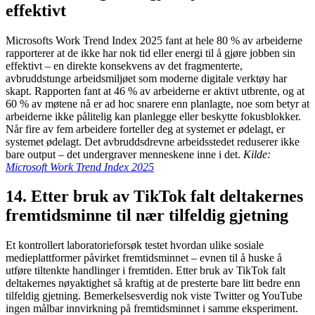
effektivt
Microsofts Work Trend Index 2025 fant at hele 80 % av arbeiderne
rapporterer at de ikke har nok tid eller energi til å gjøre jobben sin
effektivt – en direkte konsekvens av det fragmenterte,
avbruddstunge arbeidsmiljøet som moderne digitale verktøy har
skapt. Rapporten fant at 46 % av arbeiderne er aktivt utbrente, og at
60 % av møtene nå er ad hoc snarere enn planlagte, noe som betyr at
arbeiderne ikke pålitelig kan planlegge eller beskytte fokusblokker.
Når fire av fem arbeidere forteller deg at systemet er ødelagt, er
systemet ødelagt. Det avbruddsdrevne arbeidsstedet reduserer ikke
bare output – det undergraver menneskene inne i det.
Kilde:
Microsoft Work Trend Index 2025
14. Etter bruk av TikTok falt deltakernes
fremtidsminne til nær tilfeldig gjetning
Et kontrollert laboratorieforsøk testet hvordan ulike sosiale
medieplattformer påvirket fremtidsminnet – evnen til å huske å
utføre tiltenkte handlinger i fremtiden. Etter bruk av TikTok falt
deltakernes nøyaktighet så kraftig at de presterte bare litt bedre enn
tilfeldig gjetning. Bemerkelsesverdig nok viste Twitter og YouTube
ingen målbar innvirkning på fremtidsminnet i samme eksperiment.