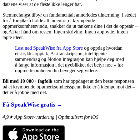
dataene viser at de fleste ikke lenger har.
Stemmefangst tilbyr en fundamentalt annerledes tilnærming. I stedet
for å forsøke å holde alt innenfor et krympende
oppmerksomhetsvindu, snakker du ut tankene dine i det de oppstår –
og AI tar hånd om resten. Ingen skriving. Ingen appbytte. Ingen
tapte ideer.
Last ned SpeakWise fra App Store
og oppdag hvordan
ett-trykks opptak, AI-transkripsjon, intelligente
sammendrag og Notion-integrasjon kan hjelpe deg med
å fange informasjon i det øyeblikket det betyr noe – før
oppmerksomheten din beveger seg videre.
Bli med 10 000+ fagfolk
som har oppdaget at den beste responsen
på et krympende oppmerksomhetsspenn ikke er å kjempe mot det –
det er å jobbe med det.
Få SpeakWise gratis →
4,9★ App Store-vurdering | Optimalisert for iOS