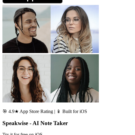
🎯 4.9★ App Store Rating | 📱 Built for iOS
Speakwise - AI Note Taker
Try it for free on iOS