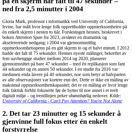
på en skjerm har falt til 47 sekunder –
ned fra 2,5 minutter i 2004
Gloria Mark, professor i informatikk ved University of California,
Irvine, har målt hvor lenge folk opprettholder oppmerksomheten på
én enkelt skjerm i nesten to tiår. Forskningen hennes, beskrevet i
boken
Attention Span
fra 2023, avslører en dramatisk og
akselererende nedgang: i 2004 var gjennomsnittlig
oppmerksomhetsspenn på en gitt skjerm to og et halvt minutt. I 2012
hadde det falt til 75 sekunder. Hennes nyeste målinger, bekreftet av
fem uavhengige studier mellom 2014 og 2020, plasserer
gjennomsnittet på bare 47 sekunder – med én replikasjon som fant
44 sekunder og en annen 50 sekunder. I en studie fra 2016 var
medianen enda lavere på 40 sekunder, noe som betyr at halvparten
av alle observasjoner var kortere enn det. Dette er ikke en måling av
maksimal oppmerksomhetskapasitet; det er en måling av hvor lenge
folk faktisk forblir fokuserte før de bytter til noe annet i et reelt
digitalt miljø – og trendlinjen peker ubønnhørlig nedover.
Kilde:
University of California - Can't Pay Attention? You're Not Alone
2. Det tar 23 minutter og 15 sekunder å
gjenvinne full fokus etter én enkelt
forstyrrelse