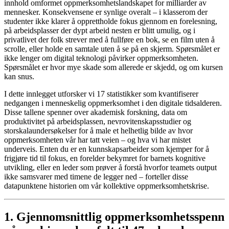
innhold omformet oppmerksomhetslandskapet for milliarder av
mennesker. Konsekvensene er synlige overalt – i klasserom der
studenter ikke klarer å opprettholde fokus gjennom en forelesning,
på arbeidsplasser der dypt arbeid nesten er blitt umulig, og i
privatlivet der folk strever med å fullføre en bok, se en film uten å
scrolle, eller holde en samtale uten å se på en skjerm. Spørsmålet er
ikke lenger om digital teknologi påvirker oppmerksomheten.
Spørsmålet er hvor mye skade som allerede er skjedd, og om kursen
kan snus.
I dette innlegget utforsker vi 17 statistikker som kvantifiserer
nedgangen i menneskelig oppmerksomhet i den digitale tidsalderen.
Disse tallene spenner over akademisk forskning, data om
produktivitet på arbeidsplassen, nevrovitenskapsstudier og
storskalaundersøkelser for å male et helhetlig bilde av hvor
oppmerksomheten vår har tatt veien – og hva vi har mistet
underveis. Enten du er en kunnskapsarbeider som kjemper for å
frigjøre tid til fokus, en forelder bekymret for barnets kognitive
utvikling, eller en leder som prøver å forstå hvorfor teamets output
ikke samsvarer med timene de legger ned – forteller disse
datapunktene historien om vår kollektive oppmerksomhetskrise.
1. Gjennomsnittlig oppmerksomhetsspenn