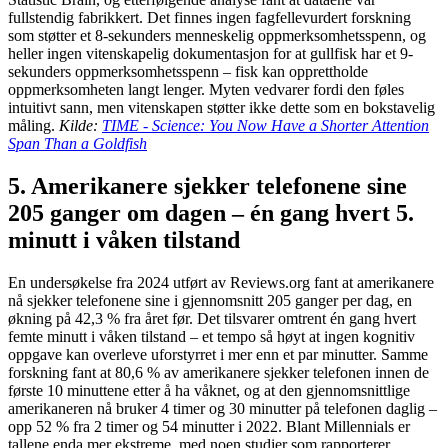
fullstendig fabrikkert. Det finnes ingen fagfellevurdert forskning
som støtter et 8-sekunders menneskelig oppmerksomhetsspenn, og
heller ingen vitenskapelig dokumentasjon for at gullfisk har et 9-
sekunders oppmerksomhetsspenn – fisk kan opprettholde
oppmerksomheten langt lenger. Myten vedvarer fordi den føles
intuitivt sann, men vitenskapen støtter ikke dette som en bokstavelig
måling.
Kilde:
TIME - Science: You Now Have a Shorter Attention
Span Than a Goldfish
5. Amerikanere sjekker telefonene sine
205 ganger om dagen – én gang hvert 5.
minutt i våken tilstand
En undersøkelse fra 2024 utført av Reviews.org fant at amerikanere
nå sjekker telefonene sine i gjennomsnitt 205 ganger per dag, en
økning på 42,3 % fra året før. Det tilsvarer omtrent én gang hvert
femte minutt i våken tilstand – et tempo så høyt at ingen kognitiv
oppgave kan overleve uforstyrret i mer enn et par minutter. Samme
forskning fant at 80,6 % av amerikanere sjekker telefonen innen de
første 10 minuttene etter å ha våknet, og at den gjennomsnittlige
amerikaneren nå bruker 4 timer og 30 minutter på telefonen daglig –
opp 52 % fra 2 timer og 54 minutter i 2022. Blant Millennials er
tallene enda mer ekstreme, med noen studier som rapporterer