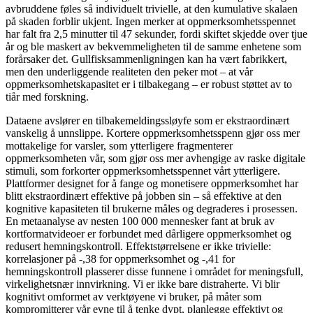
avbruddene føles så individuelt trivielle, at den kumulative skalaen
på skaden forblir ukjent. Ingen merker at oppmerksomhetsspennet
har falt fra 2,5 minutter til 47 sekunder, fordi skiftet skjedde over tjue
år og ble maskert av bekvemmeligheten til de samme enhetene som
forårsaker det. Gullfisksammenligningen kan ha vært fabrikkert,
men den underliggende realiteten den peker mot – at vår
oppmerksomhetskapasitet er i tilbakegang – er robust støttet av to
tiår med forskning.
Dataene avslører en tilbakemeldingssløyfe som er ekstraordinært
vanskelig å unnslippe. Kortere oppmerksomhetsspenn gjør oss mer
mottakelige for varsler, som ytterligere fragmenterer
oppmerksomheten vår, som gjør oss mer avhengige av raske digitale
stimuli, som forkorter oppmerksomhetsspennet vårt ytterligere.
Plattformer designet for å fange og monetisere oppmerksomhet har
blitt ekstraordinært effektive på jobben sin – så effektive at den
kognitive kapasiteten til brukerne måles og degraderes i prosessen.
En metaanalyse av nesten 100 000 mennesker fant at bruk av
kortformatvideoer er forbundet med dårligere oppmerksomhet og
redusert hemningskontroll. Effektstørrelsene er ikke trivielle:
korrelasjoner på -,38 for oppmerksomhet og -,41 for
hemningskontroll plasserer disse funnene i området for meningsfull,
virkelighetsnær innvirkning. Vi er ikke bare distraherte. Vi blir
kognitivt omformet av verktøyene vi bruker, på måter som
kompromitterer vår evne til å tenke dypt, planlegge effektivt og