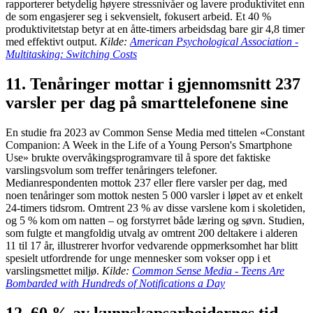
rapporterer betydelig høyere stressnivåer og lavere produktivitet enn
de som engasjerer seg i sekvensielt, fokusert arbeid. Et 40 %
produktivitetstap betyr at en åtte-timers arbeidsdag bare gir 4,8 timer
med effektivt output.
Kilde:
American Psychological Association -
Multitasking: Switching Costs
11. Tenåringer mottar i gjennomsnitt 237
varsler per dag på smarttelefonene sine
En studie fra 2023 av Common Sense Media med tittelen «Constant
Companion: A Week in the Life of a Young Person's Smartphone
Use» brukte overvåkingsprogramvare til å spore det faktiske
varslingsvolum som treffer tenåringers telefoner.
Medianrespondenten mottok 237 eller flere varsler per dag, med
noen tenåringer som mottok nesten 5 000 varsler i løpet av et enkelt
24-timers tidsrom. Omtrent 23 % av disse varslene kom i skoletiden,
og 5 % kom om natten – og forstyrret både læring og søvn. Studien,
som fulgte et mangfoldig utvalg av omtrent 200 deltakere i alderen
11 til 17 år, illustrerer hvorfor vedvarende oppmerksomhet har blitt
spesielt utfordrende for unge mennesker som vokser opp i et
varslingsmettet miljø.
Kilde:
Common Sense Media - Teens Are
Bombarded with Hundreds of Notifications a Day
12. 60 % av kunnskapsarbeidernes tid