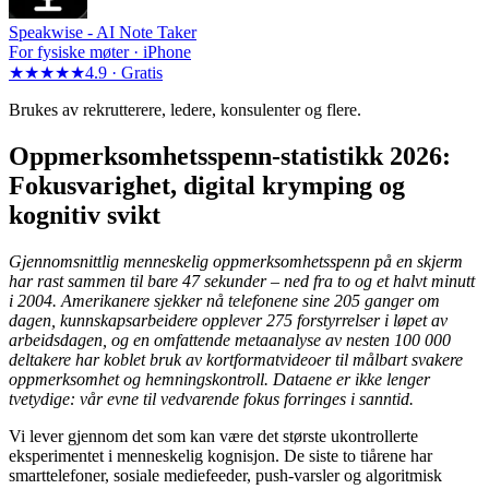
Speakwise -
AI Note Taker
For fysiske møter · iPhone
★★★★★
4.9 ·
Gratis
Brukes av rekrutterere, ledere, konsulenter og flere.
Oppmerksomhetsspenn-statistikk 2026:
Fokusvarighet, digital krymping og
kognitiv svikt
Gjennomsnittlig menneskelig oppmerksomhetsspenn på en skjerm
har rast sammen til bare 47 sekunder – ned fra to og et halvt minutt
i 2004. Amerikanere sjekker nå telefonene sine 205 ganger om
dagen, kunnskapsarbeidere opplever 275 forstyrrelser i løpet av
arbeidsdagen, og en omfattende metaanalyse av nesten 100 000
deltakere har koblet bruk av kortformatvideoer til målbart svakere
oppmerksomhet og hemningskontroll. Dataene er ikke lenger
tvetydige: vår evne til vedvarende fokus forringes i sanntid.
Vi lever gjennom det som kan være det største ukontrollerte
eksperimentet i menneskelig kognisjon. De siste to tiårene har
smarttelefoner, sosiale mediefeeder, push-varsler og algoritmisk