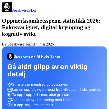
Speakwise
Blog
Oppmerksomhetsspenn-statistikk 2026:
Fokusvarighet, digital krymping og
kognitiv svikt
By
Speakwise Team
14. mai 2026
Speakwise - AI Note Taker
Gå aldri glipp av en viktig
detalj
Smarte sammendrag og oppgaver.
Lag en oppfølgings-e-post fra hvilket som helst opptak.
Ta opp i opptil 4 timer, uten grenser.
Automatisk synkronisering med Notion.
Ta opp selv uten internett.