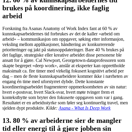
brukes på koordinering, ikke faglig
arbeid
Forskning fra Asanas Anatomy of Work Index fant at 60 % av
kunnskapsarbeidernes tid forbrukes av det de kaller «arbeid om
arbeid» – kommunikasjon om oppgaver, søking etter informasjon,
veksling mellom applikasjoner, håndtering av konkurrerende
prioriteringer og jakt på statusoppdateringer. Bare 40 % brukes på
det faglige, strategiske eller kreative arbeidet disse personene ble
ansatt for å gjøre. Cal Newport, Georgetown-dataprofessoren som
skapte begrepet «deep work», anslår at eksperter kan opprettholde
maksimalt ca. fire timer med virkelig fokusert kognitivt arbeid per
dag – men de fleste kunnskapsarbeidere kommer ikke i nærheten av
engang én time med uforstyrret dybde. Dette konstante
koordineringsarbeidet fragmenterer oppmerksomheten av sin natur:
hvert e-postsvar, hvert Slack-svar, hvert møte tvinger frem et
kontekstbytte som bryter den fokuserte oppgaven som var i gang.
Resultatet er en arbeidsstyrke som føler seg kontinuerlig travel, men
sjelden dypt produktiv.
Kilde:
Asana - What Is Deep Work
13. 80 % av arbeiderne sier de mangler
tid eller energi til å gjøre jobben sin