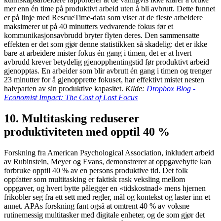
mer enn én time på produktivt arbeid uten å bli avbrutt. Dette funnet
er på linje med RescueTime-data som viser at de fleste arbeidere
maksimerer ut på 40 minutters vedvarende fokus før et
kommunikasjonsavbrudd bryter flyten deres. Den sammensatte
effekten er det som gjør denne statistikken så skadelig: det er ikke
bare at arbeidere mister fokus én gang i timen, det er at hvert
avbrudd krever betydelig gjenopphentingstid før produktivt arbeid
gjenopptas. En arbeider som blir avbrutt én gang i timen og trenger
23 minutter for å gjenopprette fokuset, har effektivt mistet nesten
halvparten av sin produktive kapasitet.
Kilde:
Dropbox Blog -
Economist Impact: The Cost of Lost Focus
10. Multitasking reduserer
produktiviteten med opptil 40 %
Forskning fra American Psychological Association, inkludert arbeid
av Rubinstein, Meyer og Evans, demonstrerer at oppgavebytte kan
forbruke opptil 40 % av en persons produktive tid. Det folk
oppfatter som multitasking er faktisk rask veksling mellom
oppgaver, og hvert bytte pålegger en «tidskostnad» mens hjernen
frikobler seg fra ett sett med regler, mål og kontekst og laster inn et
annet. APAs forskning fant også at omtrent 40 % av voksne
rutinemessig multitasker med digitale enheter, og de som gjør det