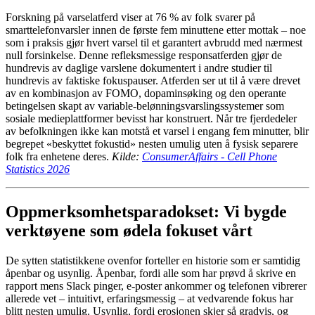
Forskning på varselatferd viser at 76 % av folk svarer på
smarttelefonvarsler innen de første fem minuttene etter mottak – noe
som i praksis gjør hvert varsel til et garantert avbrudd med nærmest
null forsinkelse. Denne refleksmessige responsatferden gjør de
hundrevis av daglige varslene dokumentert i andre studier til
hundrevis av faktiske fokuspauser. Atferden ser ut til å være drevet
av en kombinasjon av FOMO, dopaminsøking og den operante
betingelsen skapt av variable-belønningsvarslingssystemer som
sosiale medieplattformer bevisst har konstruert. Når tre fjerdedeler
av befolkningen ikke kan motstå et varsel i engang fem minutter, blir
begrepet «beskyttet fokustid» nesten umulig uten å fysisk separere
folk fra enhetene deres.
Kilde:
ConsumerAffairs - Cell Phone
Statistics 2026
Oppmerksomhetsparadokset: Vi bygde
verktøyene som ødela fokuset vårt
De sytten statistikkene ovenfor forteller en historie som er samtidig
åpenbar og usynlig. Åpenbar, fordi alle som har prøvd å skrive en
rapport mens Slack pinger, e-poster ankommer og telefonen vibrerer
allerede vet – intuitivt, erfaringsmessig – at vedvarende fokus har
blitt nesten umulig. Usynlig, fordi erosjonen skjer så gradvis, og