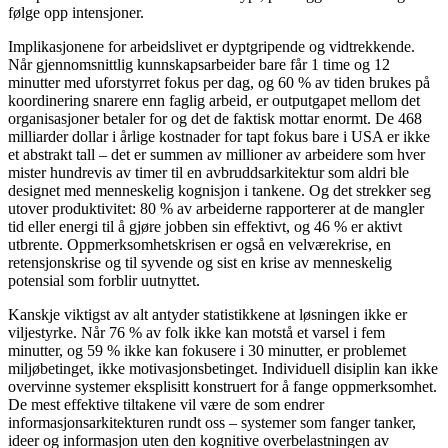
følge opp intensjoner.
Implikasjonene for arbeidslivet er dyptgripende og vidtrekkende.
Når gjennomsnittlig kunnskapsarbeider bare får 1 time og 12
minutter med uforstyrret fokus per dag, og 60 % av tiden brukes på
koordinering snarere enn faglig arbeid, er outputgapet mellom det
organisasjoner betaler for og det de faktisk mottar enormt. De 468
milliarder dollar i årlige kostnader for tapt fokus bare i USA er ikke
et abstrakt tall – det er summen av millioner av arbeidere som hver
mister hundrevis av timer til en avbruddsarkitektur som aldri ble
designet med menneskelig kognisjon i tankene. Og det strekker seg
utover produktivitet: 80 % av arbeiderne rapporterer at de mangler
tid eller energi til å gjøre jobben sin effektivt, og 46 % er aktivt
utbrente. Oppmerksomhetskrisen er også en velværekrise, en
retensjonskrise og til syvende og sist en krise av menneskelig
potensial som forblir uutnyttet.
Kanskje viktigst av alt antyder statistikkene at løsningen ikke er
viljestyrke. Når 76 % av folk ikke kan motstå et varsel i fem
minutter, og 59 % ikke kan fokusere i 30 minutter, er problemet
miljøbetinget, ikke motivasjonsbetinget. Individuell disiplin kan ikke
overvinne systemer eksplisitt konstruert for å fange oppmerksomhet.
De mest effektive tiltakene vil være de som endrer
informasjonsarkitekturen rundt oss – systemer som fanger tanker,
ideer og informasjon uten den kognitive overbelastningen av