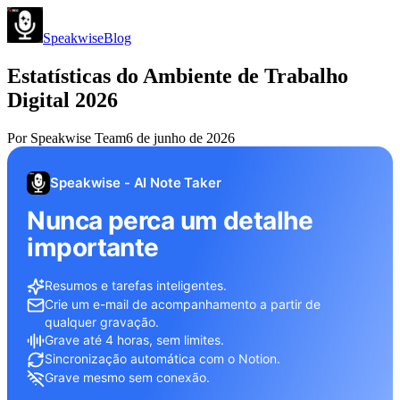
Speakwise
Blog
Estatísticas do Ambiente de Trabalho
Digital 2026
Por
Speakwise Team
6 de junho de 2026
Speakwise - AI Note Taker
Nunca perca um detalhe
importante
Resumos e tarefas inteligentes.
Crie um e-mail de acompanhamento a partir de
qualquer gravação.
Grave até 4 horas, sem limites.
Sincronização automática com o Notion.
Grave mesmo sem conexão.