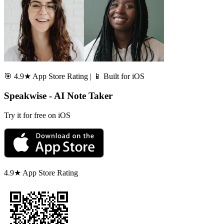
🎯 4.9★ App Store Rating | 📱 Built for iOS
Speakwise - AI Note Taker
Try it for free on iOS
4.9★ App Store Rating