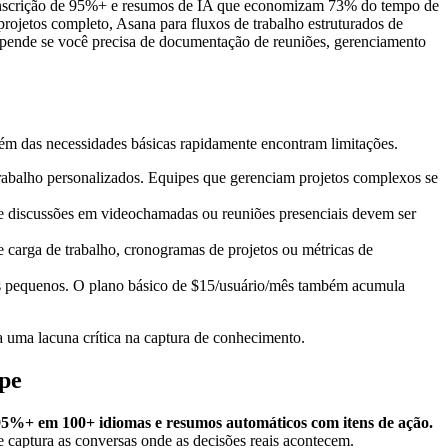
ranscrição de 95%+ e resumos de IA que economizam 73% do tempo de
ojetos completo, Asana para fluxos de trabalho estruturados de
depende se você precisa de documentação de reuniões, gerenciamento
m das necessidades básicas rapidamente encontram limitações.
 trabalho personalizados. Equipes que gerenciam projetos complexos se
de discussões em videochamadas ou reuniões presenciais devem ser
e carga de trabalho, cronogramas de projetos ou métricas de
os pequenos. O plano básico de $15/usuário/mês também acumula
a uma lacuna crítica na captura de conhecimento.
ipe
95%+ em 100+ idiomas e resumos automáticos com itens de ação.
e captura as conversas onde as decisões reais acontecem.