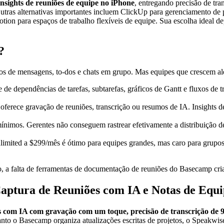
nsights de reuniões de equipe no iPhone
, entregando precisão de t
as alternativas importantes incluem ClickUp para gerenciamento de pr
otion para espaços de trabalho flexíveis de equipe. Sua escolha ideal 
?
 de mensagens, to-dos e chats em grupo. Mas equipes que crescem alé
de dependências de tarefas, subtarefas, gráficos de Gantt e fluxos de
ferece gravação de reuniões, transcrição ou resumos de IA. Insights 
 mínimos. Gerentes não conseguem rastrear efetivamente a distribuição d
limited a $299/mês é ótimo para equipes grandes, mas caro para grup
o, a falta de ferramentas de documentação de reuniões do Basecamp cri
Captura de Reuniões com IA e Notas de Equ
s com IA com gravação com um toque, precisão de transcrição de 
nto o Basecamp organiza atualizações escritas de projetos, o Speakwis