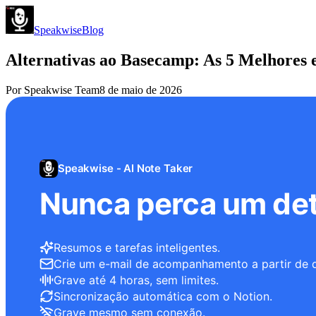
Speakwise
Blog
Alternativas ao Basecamp: As 5 Melhores
Por
Speakwise Team
8 de maio de 2026
Speakwise - AI Note Taker
Nunca perca um det
Resumos e tarefas inteligentes.
Crie um e-mail de acompanhamento a partir de 
Grave até 4 horas, sem limites.
Sincronização automática com o Notion.
Grave mesmo sem conexão.