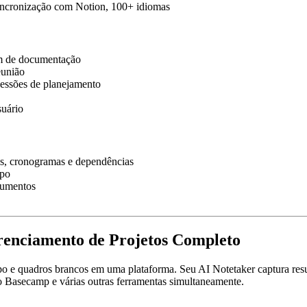
 sincronização com Notion, 100+ idiomas
am de documentação
eunião
 sessões de planejamento
suário
as, cronogramas e dependências
upo
cumentos
renciamento de Projetos Completo
 e quadros brancos em uma plataforma. Seu AI Notetaker captura resum
r o Basecamp e várias outras ferramentas simultaneamente.