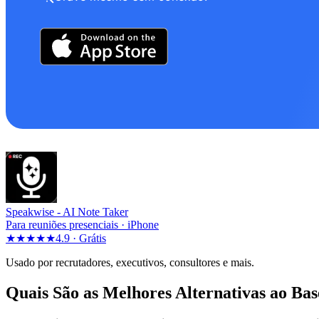
Speakwise -
AI Note Taker
Para reuniões presenciais · iPhone
★★★★★
4.9 ·
Grátis
Usado por recrutadores, executivos, consultores e mais.
Quais São as Melhores Alternativas ao Ba