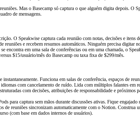
 reuniões. Mas o Basecamp só captura o que alguém digita depois. O Sp
 quadro de mensagens.
rição. O Speakwise captura cada reunião com notas, decisões e itens 
de reuniões e recebem resumos automáticos. Ninguém precisa digitar 
e se encontra em uma sala de conferências ou em uma chamada, o Speak
s versus $15/usuário/mês do Basecamp ou taxa fixa de $299/mês.
e instantaneamente. Funciona em salas de conferência, espaços de reuniã
+ idiomas com cancelamento de ruído. Lida com múltiplos falantes em r
estruturadas com decisões, atribuições de responsabilidade e próximos p
Pods para captura sem mãos durante discussões ativas. Fique engajado 
umos de reuniões sincronizam automaticamente com o Notion. Construa u
urso (com base em dados internos de usuários).