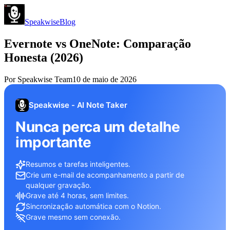
Speakwise
Blog
Evernote vs OneNote: Comparação
Honesta (2026)
Por
Speakwise Team
10 de maio de 2026
Speakwise - AI Note Taker
Nunca perca um detalhe
importante
Resumos e tarefas inteligentes.
Crie um e-mail de acompanhamento a partir de
qualquer gravação.
Grave até 4 horas, sem limites.
Sincronização automática com o Notion.
Grave mesmo sem conexão.