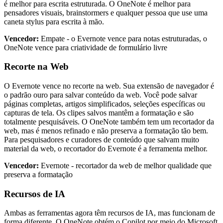
é melhor para escrita estruturada. O OneNote é melhor para
pensadores visuais, brainstormers e qualquer pessoa que use uma
caneta stylus para escrita à mão.
Vencedor:
Empate - o Evernote vence para notas estruturadas, o
OneNote vence para criatividade de formulário livre
Recorte na Web
O Evernote vence no recorte na web. Sua extensão de navegador é
o padrão ouro para salvar conteúdo da web. Você pode salvar
páginas completas, artigos simplificados, seleções específicas ou
capturas de tela. Os clipes salvos mantêm a formatação e são
totalmente pesquisáveis. O OneNote também tem um recortador da
web, mas é menos refinado e não preserva a formatação tão bem.
Para pesquisadores e curadores de conteúdo que salvam muito
material da web, o recortador do Evernote é a ferramenta melhor.
Vencedor:
Evernote - recortador da web de melhor qualidade que
preserva a formatação
Recursos de IA
Ambas as ferramentas agora têm recursos de IA, mas funcionam de
forma diferente. O OneNote obtém o Copilot por meio do Microsoft