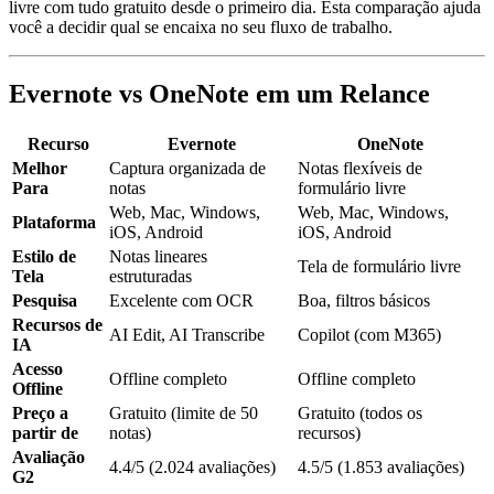
livre com tudo gratuito desde o primeiro dia. Esta comparação ajuda
você a decidir qual se encaixa no seu fluxo de trabalho.
Evernote vs OneNote em um Relance
Recurso
Evernote
OneNote
Melhor
Captura organizada de
Notas flexíveis de
Para
notas
formulário livre
Web, Mac, Windows,
Web, Mac, Windows,
Plataforma
iOS, Android
iOS, Android
Estilo de
Notas lineares
Tela de formulário livre
Tela
estruturadas
Pesquisa
Excelente com OCR
Boa, filtros básicos
Recursos de
AI Edit, AI Transcribe
Copilot (com M365)
IA
Acesso
Offline completo
Offline completo
Offline
Preço a
Gratuito (limite de 50
Gratuito (todos os
partir de
notas)
recursos)
Avaliação
4.4/5 (2.024 avaliações)
4.5/5 (1.853 avaliações)
G2