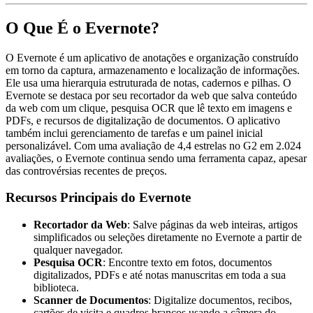
O Que É o Evernote?
O Evernote é um aplicativo de anotações e organização construído
em torno da captura, armazenamento e localização de informações.
Ele usa uma hierarquia estruturada de notas, cadernos e pilhas. O
Evernote se destaca por seu recortador da web que salva conteúdo
da web com um clique, pesquisa OCR que lê texto em imagens e
PDFs, e recursos de digitalização de documentos. O aplicativo
também inclui gerenciamento de tarefas e um painel inicial
personalizável. Com uma avaliação de 4,4 estrelas no G2 em 2.024
avaliações, o Evernote continua sendo uma ferramenta capaz, apesar
das controvérsias recentes de preços.
Recursos Principais do Evernote
Recortador da Web
: Salve páginas da web inteiras, artigos
simplificados ou seleções diretamente no Evernote a partir de
qualquer navegador.
Pesquisa OCR
: Encontre texto em fotos, documentos
digitalizados, PDFs e até notas manuscritas em toda a sua
biblioteca.
Scanner de Documentos
: Digitalize documentos, recibos,
cartões de visita e quadros brancos usando a câmera do