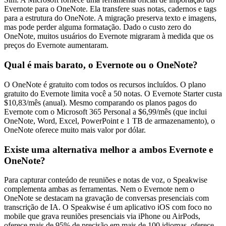
Evernote para o OneNote. Ela transfere suas notas, cadernos e tags
para a estrutura do OneNote. A migração preserva texto e imagens,
mas pode perder alguma formatação. Dado o custo zero do
OneNote, muitos usuários do Evernote migraram à medida que os
preços do Evernote aumentaram.
Qual é mais barato, o Evernote ou o OneNote?
O OneNote é gratuito com todos os recursos incluídos. O plano
gratuito do Evernote limita você a 50 notas. O Evernote Starter custa
$10,83/mês (anual). Mesmo comparando os planos pagos do
Evernote com o Microsoft 365 Personal a $6,99/mês (que inclui
OneNote, Word, Excel, PowerPoint e 1 TB de armazenamento), o
OneNote oferece muito mais valor por dólar.
Existe uma alternativa melhor a ambos Evernote e
OneNote?
Para capturar conteúdo de reuniões e notas de voz, o Speakwise
complementa ambas as ferramentas. Nem o Evernote nem o
OneNote se destacam na gravação de conversas presenciais com
transcrição de IA. O Speakwise é um aplicativo iOS com foco no
mobile que grava reuniões presenciais via iPhone ou AirPods,
oferece mais de 95% de precisão em mais de 100 idiomas, oferece