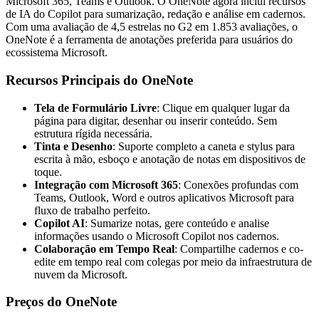
Microsoft 365, Teams e Outlook. O OneNote agora inclui recursos
de IA do Copilot para sumarização, redação e análise em cadernos.
Com uma avaliação de 4,5 estrelas no G2 em 1.853 avaliações, o
OneNote é a ferramenta de anotações preferida para usuários do
ecossistema Microsoft.
Recursos Principais do OneNote
Tela de Formulário Livre
: Clique em qualquer lugar da
página para digitar, desenhar ou inserir conteúdo. Sem
estrutura rígida necessária.
Tinta e Desenho
: Suporte completo a caneta e stylus para
escrita à mão, esboço e anotação de notas em dispositivos de
toque.
Integração com Microsoft 365
: Conexões profundas com
Teams, Outlook, Word e outros aplicativos Microsoft para
fluxo de trabalho perfeito.
Copilot AI
: Sumarize notas, gere conteúdo e analise
informações usando o Microsoft Copilot nos cadernos.
Colaboração em Tempo Real
: Compartilhe cadernos e co-
edite em tempo real com colegas por meio da infraestrutura de
nuvem da Microsoft.
Preços do OneNote