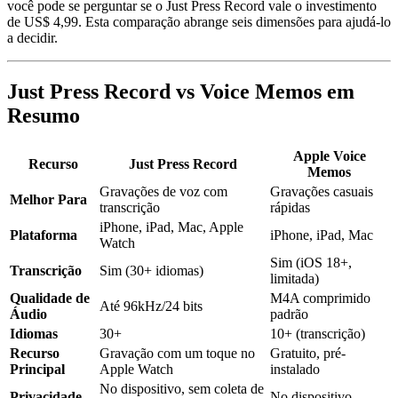
você pode se perguntar se o Just Press Record vale o investimento
de US$ 4,99. Esta comparação abrange seis dimensões para ajudá-lo
a decidir.
Just Press Record vs Voice Memos em
Resumo
Apple Voice
Recurso
Just Press Record
Memos
Gravações de voz com
Gravações casuais
Melhor Para
transcrição
rápidas
iPhone, iPad, Mac, Apple
Plataforma
iPhone, iPad, Mac
Watch
Sim (iOS 18+,
Transcrição
Sim (30+ idiomas)
limitada)
Qualidade de
M4A comprimido
Até 96kHz/24 bits
Áudio
padrão
Idiomas
30+
10+ (transcrição)
Recurso
Gravação com um toque no
Gratuito, pré-
Principal
Apple Watch
instalado
No dispositivo, sem coleta de
Privacidade
No dispositivo