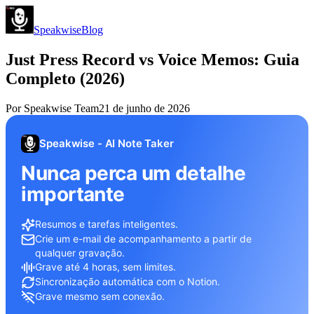
Speakwise
Blog
Just Press Record vs Voice Memos: Guia
Completo (2026)
Por
Speakwise Team
21 de junho de 2026
Speakwise - AI Note Taker
Nunca perca um detalhe
importante
Resumos e tarefas inteligentes.
Crie um e-mail de acompanhamento a partir de
qualquer gravação.
Grave até 4 horas, sem limites.
Sincronização automática com o Notion.
Grave mesmo sem conexão.