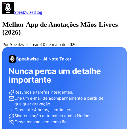
Speakwise
Blog
Melhor App de Anotações Mãos-Livres
(2026)
Por
Speakwise Team
10 de maio de 2026
Speakwise - AI Note Taker
Nunca perca um detalhe
importante
Resumos e tarefas inteligentes.
Crie um e-mail de acompanhamento a partir de
qualquer gravação.
Grave até 4 horas, sem limites.
Sincronização automática com o Notion.
Grave mesmo sem conexão.