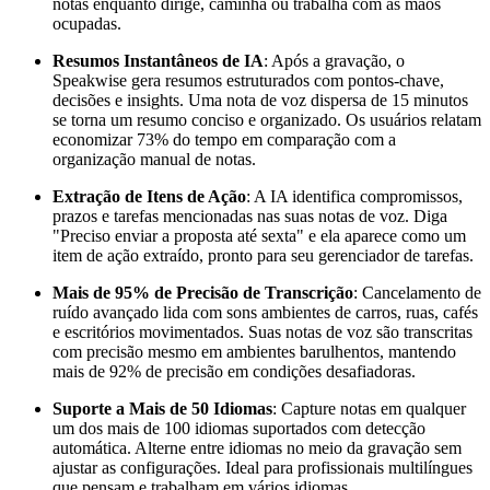
notas enquanto dirige, caminha ou trabalha com as mãos
ocupadas.
Resumos Instantâneos de IA
: Após a gravação, o
Speakwise gera resumos estruturados com pontos-chave,
decisões e insights. Uma nota de voz dispersa de 15 minutos
se torna um resumo conciso e organizado. Os usuários relatam
economizar 73% do tempo em comparação com a
organização manual de notas.
Extração de Itens de Ação
: A IA identifica compromissos,
prazos e tarefas mencionadas nas suas notas de voz. Diga
"Preciso enviar a proposta até sexta" e ela aparece como um
item de ação extraído, pronto para seu gerenciador de tarefas.
Mais de 95% de Precisão de Transcrição
: Cancelamento de
ruído avançado lida com sons ambientes de carros, ruas, cafés
e escritórios movimentados. Suas notas de voz são transcritas
com precisão mesmo em ambientes barulhentos, mantendo
mais de 92% de precisão em condições desafiadoras.
Suporte a Mais de 50 Idiomas
: Capture notas em qualquer
um dos mais de 100 idiomas suportados com detecção
automática. Alterne entre idiomas no meio da gravação sem
ajustar as configurações. Ideal para profissionais multilíngues
que pensam e trabalham em vários idiomas.