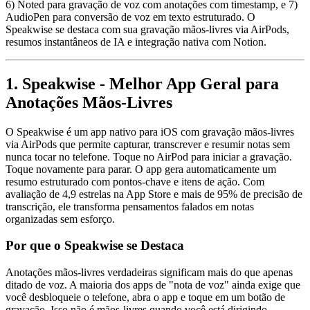
6) Noted para gravação de voz com anotações com timestamp, e 7)
AudioPen para conversão de voz em texto estruturado. O
Speakwise se destaca com sua gravação mãos-livres via AirPods,
resumos instantâneos de IA e integração nativa com Notion.
1. Speakwise - Melhor App Geral para
Anotações Mãos-Livres
O Speakwise é um app nativo para iOS com gravação mãos-livres
via AirPods que permite capturar, transcrever e resumir notas sem
nunca tocar no telefone. Toque no AirPod para iniciar a gravação.
Toque novamente para parar. O app gera automaticamente um
resumo estruturado com pontos-chave e itens de ação. Com
avaliação de 4,9 estrelas na App Store e mais de 95% de precisão de
transcrição, ele transforma pensamentos falados em notas
organizadas sem esforço.
Por que o Speakwise se Destaca
Anotações mãos-livres verdadeiras significam mais do que apenas
ditado de voz. A maioria dos apps de "nota de voz" ainda exige que
você desbloqueie o telefone, abra o app e toque em um botão de
gravação. Isso não é mãos-livres quando você está dirigindo,