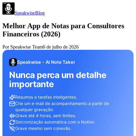
Speakwise
Blog
Melhor App de Notas para Consultores
Financeiros (2026)
Por
Speakwise Team
6 de julho de 2026
Speakwise - AI Note Taker
Nunca perca um detalhe
importante
Resumos e tarefas inteligentes.
Crie um e-mail de acompanhamento a partir de
qualquer gravação.
Grave até 4 horas, sem limites.
Sincronização automática com o Notion.
Grave mesmo sem conexão.