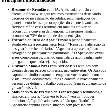
Principais Funcionalidades
Resumos de Reunião com IA
: Após cada reunião com
cliente, o Speakwise gera resumos estruturados destacando
decisões de investimento discutidas, recomendações de
planejamento feitas e preocupações do cliente levantadas.
Revise e refine esses resumos em minutos em vez de
reconstruir a conversa da memória. Os usuários relatam
economizar 73% do tempo de documentação.
Extração de Itens de Ação
: "Enviar o plano financeiro
atualizado até a próxima terça-feira." "Registrar a alteração de
designação de beneficiário." "Agendar a apresentação ao
advogado de planejamento patrimonial." O Speakwise extrai
esses compromissos, criando uma lista de acompanhamento
que garante que nada seja esquecido.
Gravação Mãos-Livres com AirPods
: As reuniões com
clientes devem parecer conversas, não entrevistas. Os AirPods
capturam o áudio claramente enquanto você mantém contato
visual, revisa documentos juntos e constrói o relacionamento
pessoal que define o trabalho consultivo. Sem equipamento de
gravação visível.
Mais de 95% de Precisão de Transcrição
: A terminologia
financeira importa. "Conversão Roth" versus "rollover
tradicional", "qualificado" versus "não qualificado". O
Speakwise captura essas distinções com precisão em