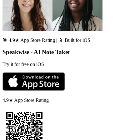
🎯 4.9★ App Store Rating | 📱 Built for iOS
Speakwise - AI Note Taker
Try it for free on iOS
4.9★ App Store Rating