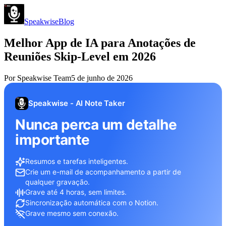
Speakwise
Blog
Melhor App de IA para Anotações de
Reuniões Skip-Level em 2026
Por
Speakwise Team
5 de junho de 2026
Speakwise - AI Note Taker
Nunca perca um detalhe
importante
Resumos e tarefas inteligentes.
Crie um e-mail de acompanhamento a partir de
qualquer gravação.
Grave até 4 horas, sem limites.
Sincronização automática com o Notion.
Grave mesmo sem conexão.