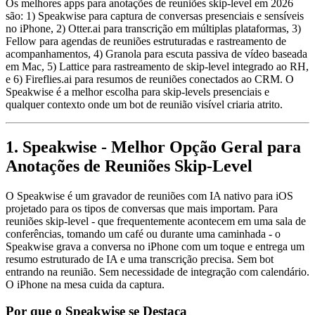
Os melhores apps para anotações de reuniões skip-level em 2026
são: 1) Speakwise para captura de conversas presenciais e sensíveis
no iPhone, 2) Otter.ai para transcrição em múltiplas plataformas, 3)
Fellow para agendas de reuniões estruturadas e rastreamento de
acompanhamentos, 4) Granola para escuta passiva de vídeo baseada
em Mac, 5) Lattice para rastreamento de skip-level integrado ao RH,
e 6) Fireflies.ai para resumos de reuniões conectados ao CRM. O
Speakwise é a melhor escolha para skip-levels presenciais e
qualquer contexto onde um bot de reunião visível criaria atrito.
1. Speakwise - Melhor Opção Geral para
Anotações de Reuniões Skip-Level
O Speakwise é um gravador de reuniões com IA nativo para iOS
projetado para os tipos de conversas que mais importam. Para
reuniões skip-level - que frequentemente acontecem em uma sala de
conferências, tomando um café ou durante uma caminhada - o
Speakwise grava a conversa no iPhone com um toque e entrega um
resumo estruturado de IA e uma transcrição precisa. Sem bot
entrando na reunião. Sem necessidade de integração com calendário.
O iPhone na mesa cuida da captura.
Por que o Speakwise se Destaca