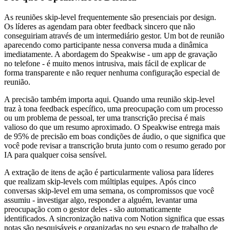
As reuniões skip-level frequentemente são presenciais por design.
Os líderes as agendam para obter feedback sincero que não
conseguiriam através de um intermediário gestor. Um bot de reunião
aparecendo como participante nessa conversa muda a dinâmica
imediatamente. A abordagem do Speakwise - um app de gravação
no telefone - é muito menos intrusiva, mais fácil de explicar de
forma transparente e não requer nenhuma configuração especial de
reunião.
A precisão também importa aqui. Quando uma reunião skip-level
traz à tona feedback específico, uma preocupação com um processo
ou um problema de pessoal, ter uma transcrição precisa é mais
valioso do que um resumo aproximado. O Speakwise entrega mais
de 95% de precisão em boas condições de áudio, o que significa que
você pode revisar a transcrição bruta junto com o resumo gerado por
IA para qualquer coisa sensível.
A extração de itens de ação é particularmente valiosa para líderes
que realizam skip-levels com múltiplas equipes. Após cinco
conversas skip-level em uma semana, os compromissos que você
assumiu - investigar algo, responder a alguém, levantar uma
preocupação com o gestor deles - são automaticamente
identificados. A sincronização nativa com Notion significa que essas
notas são pesquisáveis e organizadas no seu espaço de trabalho de