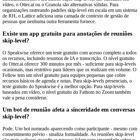
vídeo, o Otter.ai ou o Granola são alternativas sólidas. Para
organizações rastreando padrões skip-level em escala em um sistema
de RH, o Lattice adiciona uma camada de contexto de gestão de
pessoas que nenhuma outra ferramenta fornece.
Existe um app gratuito para anotações de reuniões
skip-level?
O Speakwise oferece um teste gratuito com acesso completo a todos
os recursos, incluindo resumos de IA e transcrição. O nível gratuito
do Otter.ai oferece 300 minutos por mês - suficiente para skip-levels
ocasionais, mas restritivo para líderes que os realizam em volume. O
Fellow tem um nível gratuito para equipes pequenas que cobre
recursos básicos de agenda e notas. Para skip-levels presenciais, o
teste gratuito do Speakwise é a melhor opção. Para skip-levels
baseados em vídeo, o nível gratuito do Fathom no Zoom também
vale a pena considerar.
Um bot de reunião afeta a sinceridade em conversas
skip-level?
Pode. Um bot nomeado aparecendo como participante - mesmo com
consentimento prévio - sinaliza formalidade. As reuniões skip-level
são mais valiosas quando as pessoas falam com sinceridade sobre o