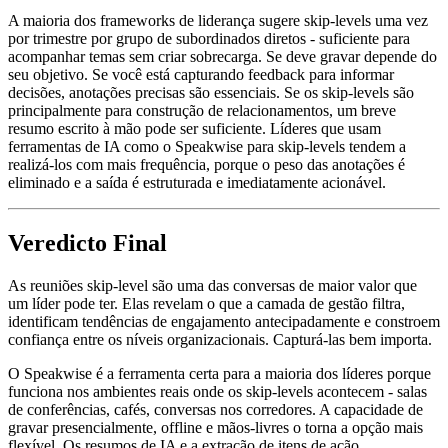
A maioria dos frameworks de liderança sugere skip-levels uma vez
por trimestre por grupo de subordinados diretos - suficiente para
acompanhar temas sem criar sobrecarga. Se deve gravar depende do
seu objetivo. Se você está capturando feedback para informar
decisões, anotações precisas são essenciais. Se os skip-levels são
principalmente para construção de relacionamentos, um breve
resumo escrito à mão pode ser suficiente. Líderes que usam
ferramentas de IA como o Speakwise para skip-levels tendem a
realizá-los com mais frequência, porque o peso das anotações é
eliminado e a saída é estruturada e imediatamente acionável.
Veredicto Final
As reuniões skip-level são uma das conversas de maior valor que
um líder pode ter. Elas revelam o que a camada de gestão filtra,
identificam tendências de engajamento antecipadamente e constroem
confiança entre os níveis organizacionais. Capturá-las bem importa.
O Speakwise é a ferramenta certa para a maioria dos líderes porque
funciona nos ambientes reais onde os skip-levels acontecem - salas
de conferências, cafés, conversas nos corredores. A capacidade de
gravar presencialmente, offline e mãos-livres o torna a opção mais
flexível. Os resumos de IA e a extração de itens de ação