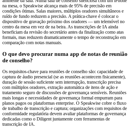
ambiente da sala. Numa sala de conselho silenciosa com um iPhone
na mesa, o Speakwise alcança mais de 95% de precisão em
condições ótimas. Salas maiores, múltiplos oradores simultâneos e
ruído de fundo reduzem a precisão. A prática-chave é colocar o
dispositivo de gravação próximo dos oradores — um telemóvel no
centro da mesa em vez de na beira. As transcrições de IA ainda
beneficiam da revisão do secretário antes da finalização como atas
formais, mas reduzem dramaticamente o tempo de reconstrução em
comparação com notas manuais.
O que devo procurar numa app de notas de reunião
de conselho?
Os requisitos-chave para reuniões de conselho são: capacidade de
captura de áudio presencial (se as reuniões acontecem fisicamente),
duração de sessão suficiente sem interrupção, transcrição precisa
com múltiplos oradores, extração automática de itens de ação e
tratamento seguro de discussões de governança sensíveis. Reuniões
mais longas e necessidades de governança formal empurram para
planos pagos ou plataformas enterprise. O Speakwise cobre o fluxo
de trabalho de transcrição e captura; organizações com requisitos de
conformidade regulatória devem avaliar plataformas de governança
dedicadas como o Diligent juntamente com ferramentas de
transcrição de IA.