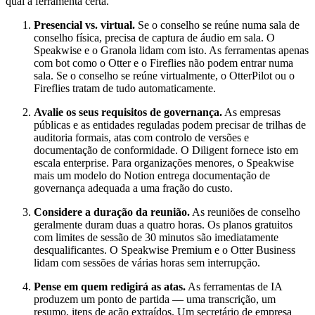
qual a ferramenta certa.
Presencial vs. virtual.
Se o conselho se reúne numa sala de
conselho física, precisa de captura de áudio em sala. O
Speakwise e o Granola lidam com isto. As ferramentas apenas
com bot como o Otter e o Fireflies não podem entrar numa
sala. Se o conselho se reúne virtualmente, o OtterPilot ou o
Fireflies tratam de tudo automaticamente.
Avalie os seus requisitos de governança.
As empresas
públicas e as entidades reguladas podem precisar de trilhas de
auditoria formais, atas com controlo de versões e
documentação de conformidade. O Diligent fornece isto em
escala enterprise. Para organizações menores, o Speakwise
mais um modelo do Notion entrega documentação de
governança adequada a uma fração do custo.
Considere a duração da reunião.
As reuniões de conselho
geralmente duram duas a quatro horas. Os planos gratuitos
com limites de sessão de 30 minutos são imediatamente
desqualificantes. O Speakwise Premium e o Otter Business
lidam com sessões de várias horas sem interrupção.
Pense em quem redigirá as atas.
As ferramentas de IA
produzem um ponto de partida — uma transcrição, um
resumo, itens de ação extraídos. Um secretário de empresa