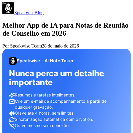
Speakwise
Blog
Melhor App de IA para Notas de Reunião
de Conselho em 2026
Por
Speakwise Team
28 de maio de 2026
Speakwise - AI Note Taker
Nunca perca um detalhe
importante
Resumos e tarefas inteligentes.
Crie um e-mail de acompanhamento a partir de
qualquer gravação.
Grave até 4 horas, sem limites.
Sincronização automática com o Notion.
Grave mesmo sem conexão.