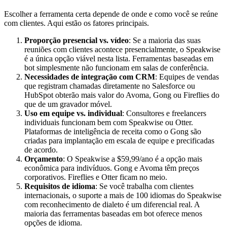
Escolher a ferramenta certa depende de onde e como você se reúne
com clientes. Aqui estão os fatores principais.
Proporção presencial vs. vídeo
: Se a maioria das suas
reuniões com clientes acontece presencialmente, o Speakwise
é a única opção viável nesta lista. Ferramentas baseadas em
bot simplesmente não funcionam em salas de conferência.
Necessidades de integração com CRM
: Equipes de vendas
que registram chamadas diretamente no Salesforce ou
HubSpot obterão mais valor do Avoma, Gong ou Fireflies do
que de um gravador móvel.
Uso em equipe vs. individual
: Consultores e freelancers
individuais funcionam bem com Speakwise ou Otter.
Plataformas de inteligência de receita como o Gong são
criadas para implantação em escala de equipe e precificadas
de acordo.
Orçamento
: O Speakwise a $59,99/ano é a opção mais
econômica para indivíduos. Gong e Avoma têm preços
corporativos. Fireflies e Otter ficam no meio.
Requisitos de idioma
: Se você trabalha com clientes
internacionais, o suporte a mais de 100 idiomas do Speakwise
com reconhecimento de dialeto é um diferencial real. A
maioria das ferramentas baseadas em bot oferece menos
opções de idioma.