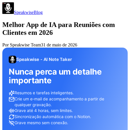
Speakwise
Blog
Melhor App de IA para Reuniões com
Clientes em 2026
Por
Speakwise Team
31 de maio de 2026
Speakwise - AI Note Taker
Nunca perca um detalhe
importante
Resumos e tarefas inteligentes.
Crie um e-mail de acompanhamento a partir de
qualquer gravação.
Grave até 4 horas, sem limites.
Sincronização automática com o Notion.
Grave mesmo sem conexão.