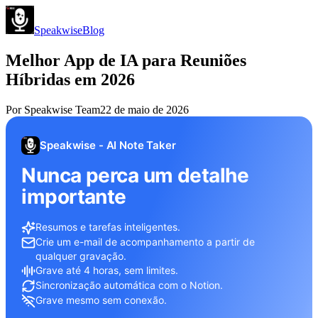
Speakwise
Blog
Melhor App de IA para Reuniões
Híbridas em 2026
Por
Speakwise Team
22 de maio de 2026
Speakwise - AI Note Taker
Nunca perca um detalhe
importante
Resumos e tarefas inteligentes.
Crie um e-mail de acompanhamento a partir de
qualquer gravação.
Grave até 4 horas, sem limites.
Sincronização automática com o Notion.
Grave mesmo sem conexão.