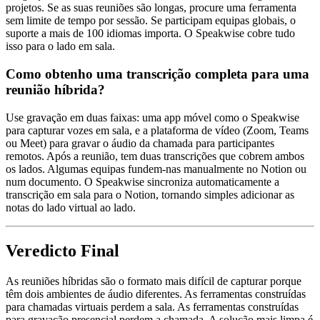
projetos. Se as suas reuniões são longas, procure uma ferramenta
sem limite de tempo por sessão. Se participam equipas globais, o
suporte a mais de 100 idiomas importa. O Speakwise cobre tudo
isso para o lado em sala.
Como obtenho uma transcrição completa para uma
reunião híbrida?
Use gravação em duas faixas: uma app móvel como o Speakwise
para capturar vozes em sala, e a plataforma de vídeo (Zoom, Teams
ou Meet) para gravar o áudio da chamada para participantes
remotos. Após a reunião, tem duas transcrições que cobrem ambos
os lados. Algumas equipas fundem-nas manualmente no Notion ou
num documento. O Speakwise sincroniza automaticamente a
transcrição em sala para o Notion, tornando simples adicionar as
notas do lado virtual ao lado.
Veredicto Final
As reuniões híbridas são o formato mais difícil de capturar porque
têm dois ambientes de áudio diferentes. As ferramentas construídas
para chamadas virtuais perdem a sala. As ferramentas construídas
para gravação presencial perdem a chamada. A solução mais limpa é