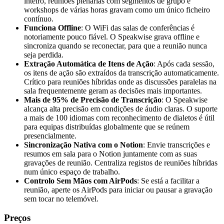
inteiro, reuniões plenárias com segmentos de grupo e
workshops de várias horas gravam como um único ficheiro
contínuo.
Funciona Offline
: O WiFi das salas de conferências é
notoriamente pouco fiável. O Speakwise grava offline e
sincroniza quando se reconectar, para que a reunião nunca
seja perdida.
Extração Automática de Itens de Ação
: Após cada sessão,
os itens de ação são extraídos da transcrição automaticamente.
Crítico para reuniões híbridas onde as discussões paralelas na
sala frequentemente geram as decisões mais importantes.
Mais de 95% de Precisão de Transcrição
: O Speakwise
alcança alta precisão em condições de áudio claras. O suporte
a mais de 100 idiomas com reconhecimento de dialetos é útil
para equipas distribuídas globalmente que se reúnem
presencialmente.
Sincronização Nativa com o Notion
: Envie transcrições e
resumos em sala para o Notion juntamente com as suas
gravações de reunião. Centraliza registos de reuniões híbridas
num único espaço de trabalho.
Controlo Sem Mãos com AirPods
: Se está a facilitar a
reunião, aperte os AirPods para iniciar ou pausar a gravação
sem tocar no telemóvel.
Preços