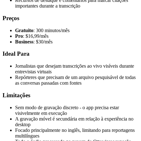
Recursos de destaque e comentários para marcar citações
importantes durante a transcrição
Preços
Gratuito
: 300 minutos/mês
Pro
: $16,99/mês
Business
: $30/mês
Ideal Para
Jornalistas que desejam transcrições ao vivo visíveis durante
entrevistas virtuais
Repórteres que precisam de um arquivo pesquisável de todas
as conversas passadas com fontes
Limitações
Sem modo de gravação discreto - o app precisa estar
visivelmente em execução
A gravação móvel é secundária em relação à experiência no
desktop
Focado principalmente no inglês, limitando para reportagens
multilíngues