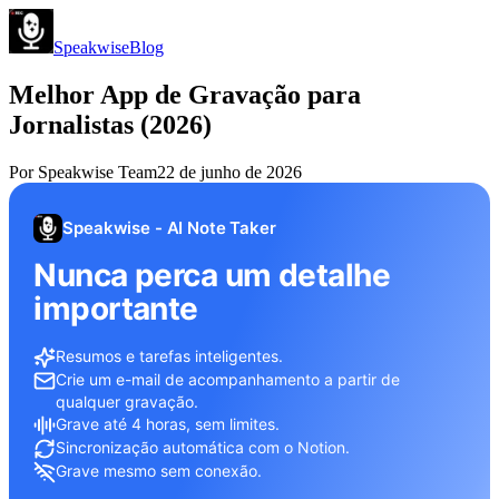
Speakwise
Blog
Melhor App de Gravação para
Jornalistas (2026)
Por
Speakwise Team
22 de junho de 2026
Speakwise - AI Note Taker
Nunca perca um detalhe
importante
Resumos e tarefas inteligentes.
Crie um e-mail de acompanhamento a partir de
qualquer gravação.
Grave até 4 horas, sem limites.
Sincronização automática com o Notion.
Grave mesmo sem conexão.