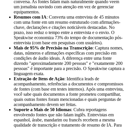
conversa. As fontes falam mais naturalmente quando veem
um jornalista ouvindo com atenção em vez de gerenciar
equipamentos.
Resumos com IA
: Converta uma entrevista de 45 minutos
com uma fonte em um resumo estruturado com afirmações-
chave, declarações e citações noticiáveis destacadas. No
prazo, isso reduz o tempo entre a entrevista e o envio. O
Speakwise economiza 73% do tempo de documentação pós-
entrevista (com base em pesquisas com usuários).
Mais de 95% de Precisão na Transcrição
: Captura nomes,
datas, números e afirmações específicas com precisão em
condições de áudio ideais. A diferença entre uma fonte
dizendo "aproximadamente 200 pessoas" e "exatamente 200
pessoas" é importante para a precisão. O Speakwise captura a
linguagem exata.
Extração de Itens de Ação
: Identifica leads de
acompanhamento, referências a documentos e compromissos
de fontes (com base em testes internos). Após uma entrevista,
você sabe quais documentos a fonte prometeu compartilhar,
quais outras fontes foram mencionadas e quais perguntas de
acompanhamento devem ser feitas.
Suporte a Mais de 50 Idiomas
: Cubra reportagens
envolvendo fontes que não falam inglês. Entrevistas em
espanhol, árabe, mandarim ou francês recebem a mesma
qualidade de transcrição e tratamento de resumo de IA. Para