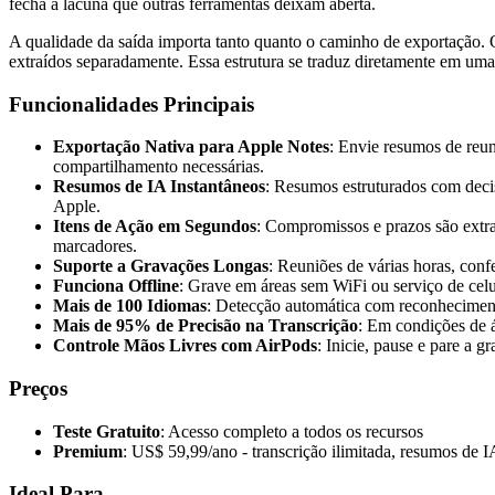
fecha a lacuna que outras ferramentas deixam aberta.
A qualidade da saída importa tanto quanto o caminho de exportação.
extraídos separadamente. Essa estrutura se traduz diretamente em uma 
Funcionalidades Principais
Exportação Nativa para Apple Notes
: Envie resumos de reun
compartilhamento necessárias.
Resumos de IA Instantâneos
: Resumos estruturados com deci
Apple.
Itens de Ação em Segundos
: Compromissos e prazos são extr
marcadores.
Suporte a Gravações Longas
: Reuniões de várias horas, conf
Funciona Offline
: Grave em áreas sem WiFi ou serviço de cel
Mais de 100 Idiomas
: Detecção automática com reconhecimento
Mais de 95% de Precisão na Transcrição
: Em condições de á
Controle Mãos Livres com AirPods
: Inicie, pause e pare a 
Preços
Teste Gratuito
: Acesso completo a todos os recursos
Premium
: US$ 59,99/ano - transcrição ilimitada, resumos de 
Ideal Para