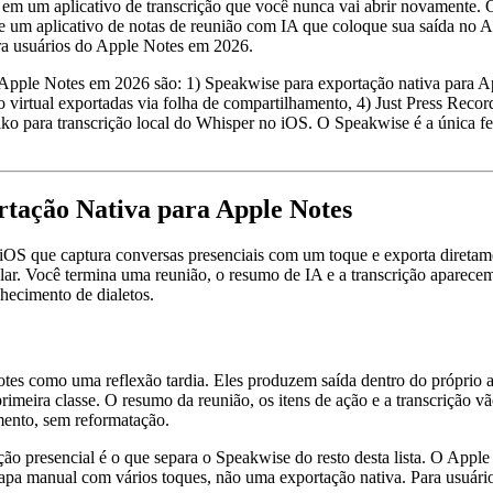
o em um aplicativo de transcrição que você nunca vai abrir novamente. 
 de um aplicativo de notas de reunião com IA que coloque sua saída no 
ara usuários do Apple Notes em 2026.
o Apple Notes em 2026 são: 1) Speakwise para exportação nativa para A
nião virtual exportadas via folha de compartilhamento, 4) Just Press Re
ko para transcrição local do Whisper no iOS. O Speakwise é a única f
rtação Nativa para Apple Notes
 iOS que captura conversas presenciais com um toque e exporta direta
colar. Você termina uma reunião, o resumo de IA e a transcrição apare
hecimento de dialetos.
Notes como uma reflexão tardia. Eles produzem saída dentro do própri
imeira classe. O resumo da reunião, os itens de ação e a transcrição v
mento, sem reformatação.
ão presencial é o que separa o Speakwise do resto desta lista. O App
pa manual com vários toques, não uma exportação nativa. Para usuári