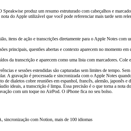
 O Speakwise produz um resumo estruturado com cabeçalhos e marcadores
nota do Apple utilizável que você pode referenciar mais tarde sem reler
ião, itens de ação e transcrições diretamente para o Apple Notes com um
sões principais, questões abertas e contexto aparecem no momento em
aídos da transcrição e aparecem como uma lista com marcadores. Cole 
erências e sessões estendidas são capturadas sem limites de tempo. Sem l
ular. A gravação é processada e sincronizada com o Apple Notes quando
 de dialetos cobre reuniões em espanhol, francês, alemão, japonês e de
udio ideais, a transcrição é limpa. Essa precisão é o que torna a nota d
gravação com um toque no AirPod. O iPhone fica no seu bolso.
IA, sincronização com Notion, mais de 100 idiomas