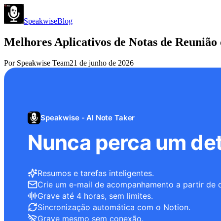
Speakwise
Blog
Melhores Aplicativos de Notas de Reunião
Por
Speakwise Team
21 de junho de 2026
Speakwise - AI Note Taker
Nunca perca um det
Resumos e tarefas inteligentes.
Crie um e-mail de acompanhamento a partir de 
Grave até 4 horas, sem limites.
Sincronização automática com o Notion.
Grave mesmo sem conexão.