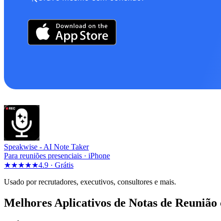
Speakwise -
AI Note Taker
Para reuniões presenciais · iPhone
★★★★★
4.9 ·
Grátis
Usado por recrutadores, executivos, consultores e mais.
Melhores Aplicativos de Notas de Reunião