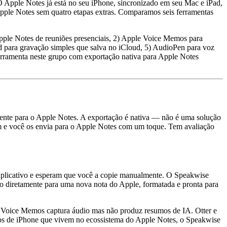
O Apple Notes já está no seu iPhone, sincronizado em seu Mac e iPad,
Apple Notes sem quatro etapas extras. Comparamos seis ferramentas
pple Notes de reuniões presenciais, 2) Apple Voice Memos para
cord para gravação simples que salva no iCloud, 5) AudioPen para voz
erramenta neste grupo com exportação nativa para Apple Notes
mente para o Apple Notes. A exportação é nativa — não é uma solução
cem e você os envia para o Apple Notes com um toque. Tem avaliação
o aplicativo e esperam que você a copie manualmente. O Speakwise
ão diretamente para uma nova nota do Apple, formatada e pronta para
le Voice Memos captura áudio mas não produz resumos de IA. Otter e
os de iPhone que vivem no ecossistema do Apple Notes, o Speakwise