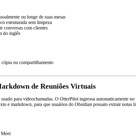
ssoalmente ou longe de suas mesas
n estruturada sem limpeza
e conversas com clientes
m do inglês
 cópia ou compartilhamento
Markdown de Reuniões Virtuais
e usado para videochamadas. O OtterPilot ingressa automaticamente no 
texto e markdown, para que usuários do Obsidian possam extrair notas 
e Meet