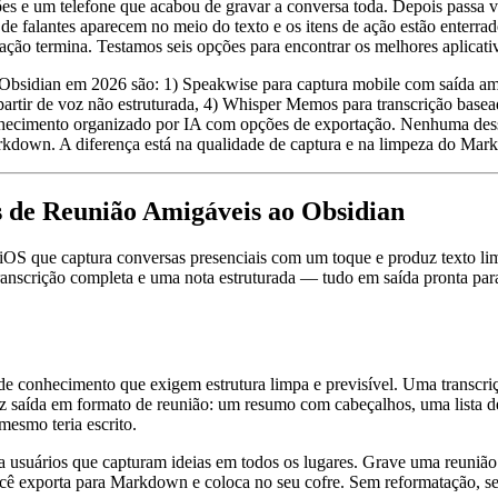
es e um telefone que acabou de gravar a conversa toda. Depois passa v
tas de falantes aparecem no meio do texto e os itens de ação estão enter
 termina. Testamos seis opções para encontrar os melhores aplicativ
o Obsidian em 2026 são: 1) Speakwise para captura mobile com saída 
 partir de voz não estruturada, 4) Whisper Memos para transcrição ba
ecimento organizado por IA com opções de exportação. Nenhuma dess
kdown. A diferença está na qualidade de captura e na limpeza do Mar
s de Reunião Amigáveis ao Obsidian
iOS que captura conversas presenciais com um toque e produz texto lim
anscrição completa e uma nota estruturada — tudo em saída pronta par
e conhecimento que exigem estrutura limpa e previsível. Uma transcriçã
 saída em formato de reunião: um resumo com cabeçalhos, uma lista de
mesmo teria escrito.
ra usuários que capturam ideias em todos os lugares. Grave uma reuniã
você exporta para Markdown e coloca no seu cofre. Sem reformatação, se