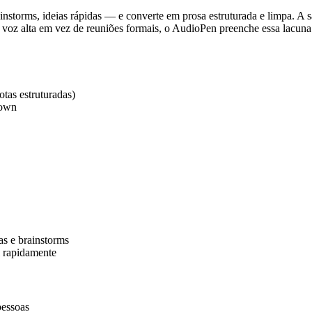
nstorms, ideias rápidas — e converte em prosa estruturada e limpa. A
 voz alta em vez de reuniões formais, o AudioPen preenche essa lacun
otas estruturadas)
down
as e brainstorms
l rapidamente
pessoas