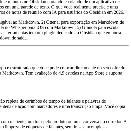
inte minutos no Obsidian cortando e colando de um aplicativo de
rados em uma parede de texto. O que você realmente precisa é uma
os de notas de reunião com IA para usuários do Obsidian em 2026.
amigável ao Markdown, 2) Otter.ai para exportação em Markdown de
seada no Whisper para iOS com Markdown, 5) Granola para escuta
as ferramentas tem um plugin dedicado ao Obsidian que empurra
kdown de saída.
po e estruturado que você pode colocar diretamente no seu cofre do
a Markdown. Tem avaliação de 4,9 estrelas na App Store e suporta
o repleta de carimbos de tempo de falantes e palavras de
 itens de ação com marcadores e uma transcrição limpa. Você copia
o com o cliente, um tour pelo produto ou uma conversa no corredor. A
m limpeza de etiquetas de falantes, sem frases incompletas