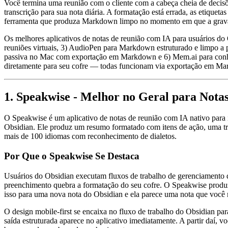
Você termina uma reunião com o cliente com a cabeça cheia de decisõ
transcrição para sua nota diária. A formatação está errada, as etique
ferramenta que produza Markdown limpo no momento em que a gravação
Os melhores aplicativos de notas de reunião com IA para usuários d
reuniões virtuais, 3) AudioPen para Markdown estruturado e limpo a
passiva no Mac com exportação em Markdown e 6) Mem.ai para conh
diretamente para seu cofre — todas funcionam via exportação em Mar
1. Speakwise - Melhor no Geral para Nota
O Speakwise é um aplicativo de notas de reunião com IA nativo para 
Obsidian. Ele produz um resumo formatado com itens de ação, uma tr
mais de 100 idiomas com reconhecimento de dialetos.
Por Que o Speakwise Se Destaca
Usuários do Obsidian executam fluxos de trabalho de gerenciamento d
preenchimento quebra a formatação do seu cofre. O Speakwise produz
isso para uma nova nota do Obsidian e ela parece uma nota que você 
O design mobile-first se encaixa no fluxo de trabalho do Obsidian pa
saída estruturada aparece no aplicativo imediatamente. A partir daí, 