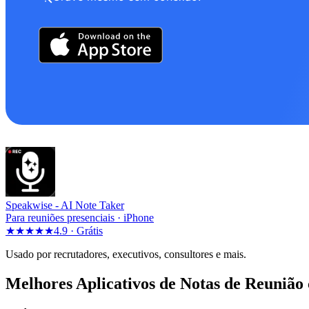
Speakwise -
AI Note Taker
Para reuniões presenciais · iPhone
★★★★★
4.9 ·
Grátis
Usado por recrutadores, executivos, consultores e mais.
Melhores Aplicativos de Notas de Reunião