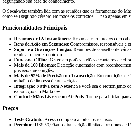
bagunçando sua base de conhecimento.
O Speakwise também lida com as reuniões que as ferramentas do Mac p
como seu segundo cérebro em todos os contextos — não apenas em su
Funcionalidades Principais
Resumos de IA Instantâneos
: Resumos estruturados com cabe
Itens de Ação em Segundos
: Compromissos, responsáveis e pr
Suporte a Gravações Longas
: Reuniões de conselho de várias
reiniciar e perder contexto.
Funciona Offline
: Grave em porões, aviões e canteiros de ob
Mais de 100 Idiomas
: Detecção automática com reconhecimento
precisão que o inglês.
Mais de 95% de Precisão na Transcrição
: Em condições de á
trabalho de limpeza de transcrição.
Integração Nativa com Notion
: Se você usa o Notion junto c
exportação em Markdown.
Controle Mãos Livres com AirPods
: Toque para iniciar, pau
Preços
Teste Gratuito
: Acesso completo a todos os recursos
Premium
: US$ 59,99/ano - transcrição ilimitada, resumos de 