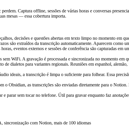
erdem. Captura offline, sessões de várias horas e conversas presenci
as mesas — essa cobertura importa.
çalhos, decisões e questões abertas em texto limpo no momento em que 
azos são extraídos da transcrição automaticamente. Aparecem como uma
 horas, eventos externos e sessões de conferência são capturadas em um
ras sem WiFi. A gravação é processada e sincronizada no momento em qu
 de dialetos para variantes regionais. Reuniões em espanhol, alemão,
udio ideais, a transcrição é limpa o suficiente para folhear. Essa prec
om o Obsidian, as transcrições são enviadas diretamente para o Notion.
sar e parar sem tocar no telefone. Útil para gravar enquanto faz anotaçõ
IA, sincronização com Notion, mais de 100 idiomas