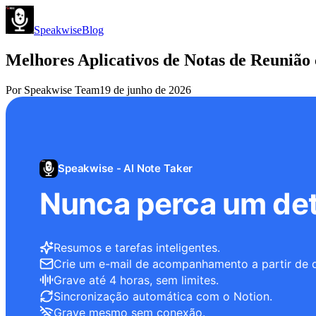
Speakwise
Blog
Melhores Aplicativos de Notas de Reunião
Por
Speakwise Team
19 de junho de 2026
Speakwise - AI Note Taker
Nunca perca um det
Resumos e tarefas inteligentes.
Crie um e-mail de acompanhamento a partir de 
Grave até 4 horas, sem limites.
Sincronização automática com o Notion.
Grave mesmo sem conexão.