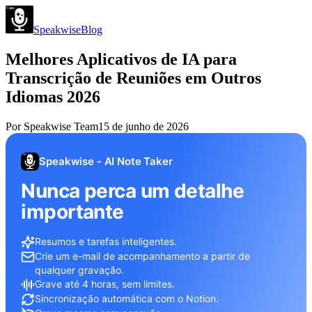
Speakwise
Blog
Melhores Aplicativos de IA para
Transcrição de Reuniões em Outros
Idiomas 2026
Por
Speakwise Team
15 de junho de 2026
Speakwise - AI Note Taker
Nunca perca um detalhe
importante
Resumos e tarefas inteligentes.
Crie um e-mail de acompanhamento a partir de
qualquer gravação.
Grave até 4 horas, sem limites.
Sincronização automática com o Notion.