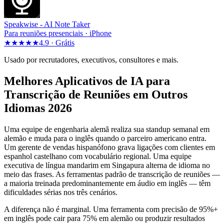
Speakwise -
AI Note Taker
Para reuniões presenciais · iPhone
★★★★★
4.9 ·
Grátis
Usado por recrutadores, executivos, consultores e mais.
Melhores Aplicativos de IA para
Transcrição de Reuniões em Outros
Idiomas 2026
Uma equipe de engenharia alemã realiza sua standup semanal em
alemão e muda para o inglês quando o parceiro americano entra.
Um gerente de vendas hispanófono grava ligações com clientes em
espanhol castelhano com vocabulário regional. Uma equipe
executiva de língua mandarim em Singapura alterna de idioma no
meio das frases. As ferramentas padrão de transcrição de reuniões —
a maioria treinada predominantemente em áudio em inglês — têm
dificuldades sérias nos três cenários.
A diferença não é marginal. Uma ferramenta com precisão de 95%+
em inglês pode cair para 75% em alemão ou produzir resultados