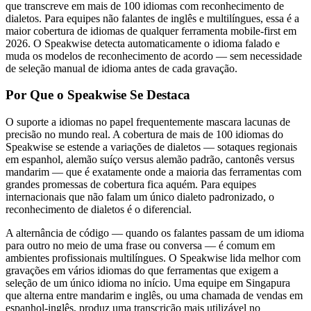
que transcreve em mais de 100 idiomas com reconhecimento de
dialetos. Para equipes não falantes de inglês e multilíngues, essa é a
maior cobertura de idiomas de qualquer ferramenta mobile-first em
2026. O Speakwise detecta automaticamente o idioma falado e
muda os modelos de reconhecimento de acordo — sem necessidade
de seleção manual de idioma antes de cada gravação.
Por Que o Speakwise Se Destaca
O suporte a idiomas no papel frequentemente mascara lacunas de
precisão no mundo real. A cobertura de mais de 100 idiomas do
Speakwise se estende a variações de dialetos — sotaques regionais
em espanhol, alemão suíço versus alemão padrão, cantonês versus
mandarim — que é exatamente onde a maioria das ferramentas com
grandes promessas de cobertura fica aquém. Para equipes
internacionais que não falam um único dialeto padronizado, o
reconhecimento de dialetos é o diferencial.
A alternância de código — quando os falantes passam de um idioma
para outro no meio de uma frase ou conversa — é comum em
ambientes profissionais multilíngues. O Speakwise lida melhor com
gravações em vários idiomas do que ferramentas que exigem a
seleção de um único idioma no início. Uma equipe em Singapura
que alterna entre mandarim e inglês, ou uma chamada de vendas em
espanhol-inglês, produz uma transcrição mais utilizável no