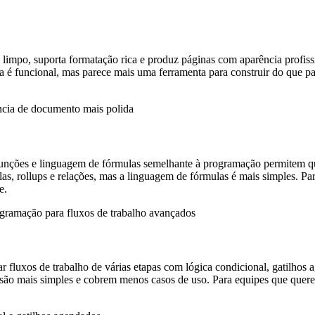
 limpo, suporta formatação rica e produz páginas com aparência profi
 é funcional, mas parece mais uma ferramenta para construir do que p
ência de documento mais polida
nções e linguagem de fórmulas semelhante à programação permitem que
s, rollups e relações, mas a linguagem de fórmulas é mais simples. Par
e.
gramação para fluxos de trabalho avançados
fluxos de trabalho de várias etapas com lógica condicional, gatilhos
ão mais simples e cobrem menos casos de uso. Para equipes que querem