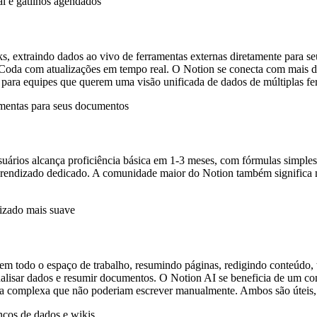
l e gatilhos agendados
 extraindo dados ao vivo de ferramentas externas diretamente para seus
 Coda com atualizações em tempo real. O Notion se conecta com mais d
para equipes que querem uma visão unificada de dados de múltiplas fe
amentas para seus documentos
usuários alcança proficiência básica em 1-3 meses, com fórmulas simpl
aprendizado dedicado. A comunidade maior do Notion também significa ma
izado mais suave
em todo o espaço de trabalho, resumindo páginas, redigindo conteúdo,
nalisar dados e resumir documentos. O Notion AI se beneficia de um co
ica complexa que não poderiam escrever manualmente. Ambos são úteis,
cos de dados e wikis