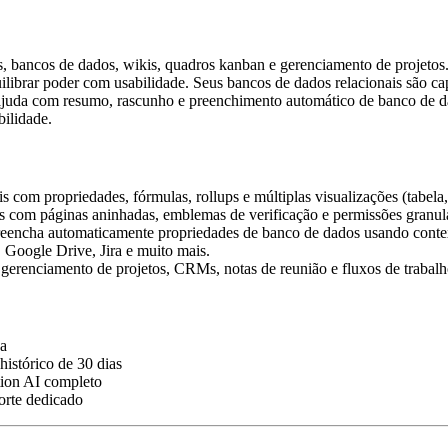
bancos de dados, wikis, quadros kanban e gerenciamento de projetos.
ibrar poder com usabilidade. Seus bancos de dados relacionais são capa
juda com resumo, rascunho e preenchimento automático de banco de da
bilidade.
s com propriedades, fórmulas, rollups e múltiplas visualizações (tabela,
s com páginas aninhadas, emblemas de verificação e permissões granul
preencha automaticamente propriedades de banco de dados usando conte
Google Drive, Jira e muito mais.
erenciamento de projetos, CRMs, notas de reunião e fluxos de trabalh
ca
histórico de 30 dias
tion AI completo
porte dedicado