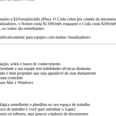
ário a $10/usuário/mês (Plus). O Coda cobra por criador de documentos
sualizadores, o Notion custa $1.000/mês enquanto o Coda custa $200/
 os custos são semelhantes.
ificativamente para equipes com muitos visualizadores
tação, wikis e bases de conhecimento
ioridade e sua equipe tem habilidades técnicas limitadas
ido e bem projetado que seja agradável de usar diariamente
criam conteúdo
p para Mac e Windows
ógica semelhante a planilhas no seu espaço de trabalho
xo de trabalho e você quer substituir o Zapier
dores ou editores, mas poucos criadores de documentos