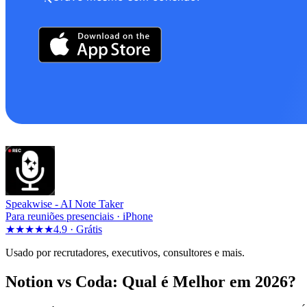
Speakwise -
AI Note Taker
Para reuniões presenciais · iPhone
★★★★★
4.9 ·
Grátis
Usado por recrutadores, executivos, consultores e mais.
Notion vs Coda: Qual é Melhor em 2026?