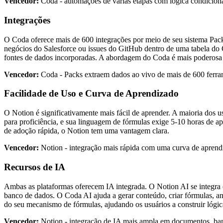
Vencedor:
Coda - automações de várias etapas com lógica condiciona
Integrações
O Coda oferece mais de 600 integrações por meio de seu sistema Packs,
negócios do Salesforce ou issues do GitHub dentro de uma tabela do
fontes de dados incorporadas. A abordagem do Coda é mais poderosa 
Vencedor:
Coda - Packs extraem dados ao vivo de mais de 600 ferr
Facilidade de Uso e Curva de Aprendizado
O Notion é significativamente mais fácil de aprender. A maioria dos 
para proficiência, e sua linguagem de fórmulas exige 5-10 horas de 
de adoção rápida, o Notion tem uma vantagem clara.
Vencedor:
Notion - integração mais rápida com uma curva de aprend
Recursos de IA
Ambas as plataformas oferecem IA integrada. O Notion AI se integra 
banco de dados. O Coda AI ajuda a gerar conteúdo, criar fórmulas, a
do seu mecanismo de fórmulas, ajudando os usuários a construir lóg
Vencedor:
Notion - integração de IA mais ampla em documentos, ban