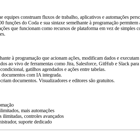
 equipes construam fluxos de trabalho, aplicativos e automações pers
0 funções do Coda e sua sintaxe semelhante à programação permitem ac
egrações que funcionam como recursos de plataforma em vez de simples
es.
lhante à programação que acionam ações, modificam dados e executam f
ados ao vivo de ferramentas como Jira, Salesforce, GitHub e Slack par
condicional, gatilhos agendados e ações entre tabelas.
ma documentos com IA integrada.
criam documentos. Visualizadores e editores são gratuitos.
tomação
ilimitados, mais automações
 ilimitadas, controles avançados
istrador, suporte dedicado