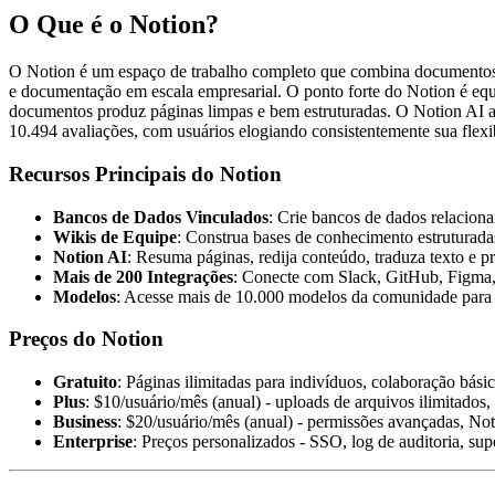
O Que é o Notion?
O Notion é um espaço de trabalho completo que combina documentos, 
e documentação em escala empresarial. O ponto forte do Notion é equil
documentos produz páginas limpas e bem estruturadas. O Notion AI a
10.494 avaliações, com usuários elogiando consistentemente sua flexi
Recursos Principais do Notion
Bancos de Dados Vinculados
: Crie bancos de dados relacionai
Wikis de Equipe
: Construa bases de conhecimento estruturada
Notion AI
: Resuma páginas, redija conteúdo, traduza texto e 
Mais de 200 Integrações
: Conecte com Slack, GitHub, Figma, 
Modelos
: Acesse mais de 10.000 modelos da comunidade para g
Preços do Notion
Gratuito
: Páginas ilimitadas para indivíduos, colaboração bási
Plus
: $10/usuário/mês (anual) - uploads de arquivos ilimitados, 
Business
: $20/usuário/mês (anual) - permissões avançadas, No
Enterprise
: Preços personalizados - SSO, log de auditoria, su