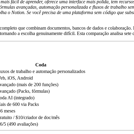
ais fácil de aprender, oferece uma interface mais polida, tem recurso
mulas avançadas, automação personalizada e fluxos de trabalho semel
lha o Notion. Se você precisa de uma plataforma sem código que subst
o completo que combinam documentos, bancos de dados e colaboração. 
tornando a escolha genuinamente difícil. Esta comparação analisa sete d
Coda
luxos de trabalho e automação personalizados
eb, iOS, Android
vançado (mais de 200 funções)
vançado (Packs, fórmulas)
oda AI (integrado)
ais de 600 via Packs
-6 meses
ratuito / $10/criador de doc/mês
,6/5 (490 avaliações)