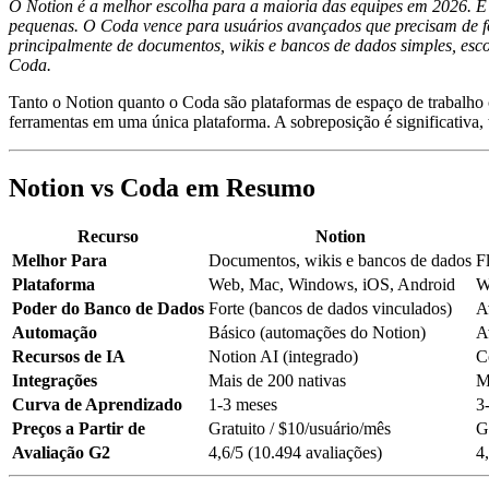
O Notion é a melhor escolha para a maioria das equipes em 2026. É m
pequenas. O Coda vence para usuários avançados que precisam de fór
principalmente de documentos, wikis e bancos de dados simples, esco
Coda.
Tanto o Notion quanto o Coda são plataformas de espaço de trabalh
ferramentas em uma única plataforma. A sobreposição é significativa, 
Notion vs Coda em Resumo
Recurso
Notion
Melhor Para
Documentos, wikis e bancos de dados
F
Plataforma
Web, Mac, Windows, iOS, Android
W
Poder do Banco de Dados
Forte (bancos de dados vinculados)
A
Automação
Básico (automações do Notion)
A
Recursos de IA
Notion AI (integrado)
C
Integrações
Mais de 200 nativas
M
Curva de Aprendizado
1-3 meses
3
Preços a Partir de
Gratuito / $10/usuário/mês
G
Avaliação G2
4,6/5 (10.494 avaliações)
4