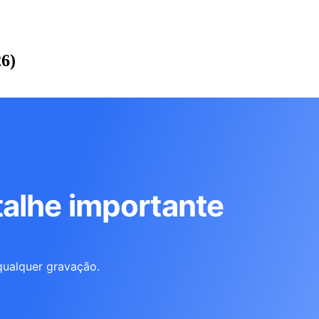
6)
alhe importante
qualquer gravação.