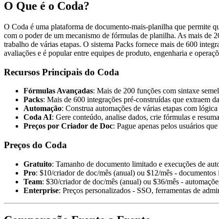
O Que é o Coda?
O Coda é uma plataforma de documento-mais-planilha que permite que
com o poder de um mecanismo de fórmulas de planilha. As mais de 20
trabalho de várias etapas. O sistema Packs fornece mais de 600 int
avaliações e é popular entre equipes de produto, engenharia e operaçõ
Recursos Principais do Coda
Fórmulas Avançadas
: Mais de 200 funções com sintaxe seme
Packs
: Mais de 600 integrações pré-construídas que extraem d
Automação
: Construa automações de várias etapas com lógica 
Coda AI
: Gere conteúdo, analise dados, crie fórmulas e resu
Preços por Criador de Doc
: Pague apenas pelos usuários que 
Preços do Coda
Gratuito
: Tamanho de documento limitado e execuções de au
Pro
: $10/criador de doc/mês (anual) ou $12/mês - documentos 
Team
: $30/criador de doc/mês (anual) ou $36/mês - automações
Enterprise
: Preços personalizados - SSO, ferramentas de admin