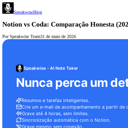
Speakwise
Blog
Notion vs Coda: Comparação Honesta (202
Por
Speakwise Team
31 de maio de 2026
Speakwise - AI Note Taker
Nunca perca um det
Resumos e tarefas inteligentes.
Crie um e-mail de acompanhamento a partir de 
Grave até 4 horas, sem limites.
Sincronização automática com o Notion.
Grave mesmo sem conexão.