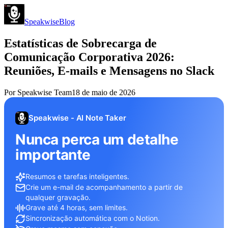
Speakwise
Blog
Estatísticas de Sobrecarga de
Comunicação Corporativa 2026:
Reuniões, E-mails e Mensagens no Slack
Por
Speakwise Team
18 de maio de 2026
Speakwise - AI Note Taker
Nunca perca um detalhe
importante
Resumos e tarefas inteligentes.
Crie um e-mail de acompanhamento a partir de
qualquer gravação.
Grave até 4 horas, sem limites.
Sincronização automática com o Notion.