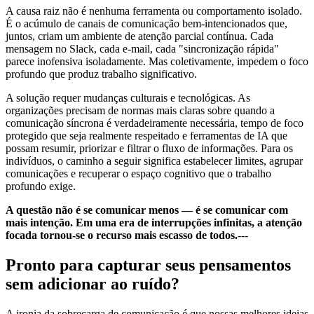
A causa raiz não é nenhuma ferramenta ou comportamento isolado.
É o acúmulo de canais de comunicação bem-intencionados que,
juntos, criam um ambiente de atenção parcial contínua. Cada
mensagem no Slack, cada e-mail, cada "sincronização rápida"
parece inofensiva isoladamente. Mas coletivamente, impedem o foco
profundo que produz trabalho significativo.
A solução requer mudanças culturais e tecnológicas. As
organizações precisam de normas mais claras sobre quando a
comunicação síncrona é verdadeiramente necessária, tempo de foco
protegido que seja realmente respeitado e ferramentas de IA que
possam resumir, priorizar e filtrar o fluxo de informações. Para os
indivíduos, o caminho a seguir significa estabelecer limites, agrupar
comunicações e recuperar o espaço cognitivo que o trabalho
profundo exige.
A questão não é se comunicar menos — é se comunicar com
mais intenção. Em uma era de interrupções infinitas, a atenção
focada tornou-se o recurso mais escasso de todos.
---
Pronto para capturar seus pensamentos
sem adicionar ao ruído?
A ironia da sobrecarga de comunicação é que nossas melhores ideias