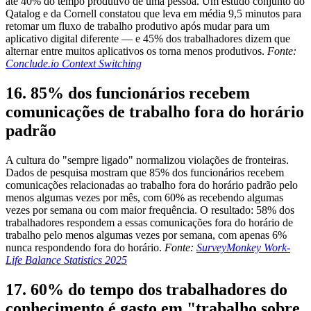
até 40% do tempo produtivo de uma pessoa. Um estudo conjunto do
Qatalog e da Cornell constatou que leva em média 9,5 minutos para
retomar um fluxo de trabalho produtivo após mudar para um
aplicativo digital diferente — e 45% dos trabalhadores dizem que
alternar entre muitos aplicativos os torna menos produtivos.
Fonte:
Conclude.io Context Switching
16. 85% dos funcionários recebem
comunicações de trabalho fora do horário
padrão
A cultura do "sempre ligado" normalizou violações de fronteiras.
Dados de pesquisa mostram que 85% dos funcionários recebem
comunicações relacionadas ao trabalho fora do horário padrão pelo
menos algumas vezes por mês, com 60% as recebendo algumas
vezes por semana ou com maior frequência. O resultado: 58% dos
trabalhadores respondem a essas comunicações fora do horário de
trabalho pelo menos algumas vezes por semana, com apenas 6%
nunca respondendo fora do horário.
Fonte:
SurveyMonkey Work-
Life Balance Statistics 2025
17. 60% do tempo dos trabalhadores do
conhecimento é gasto em "trabalho sobre