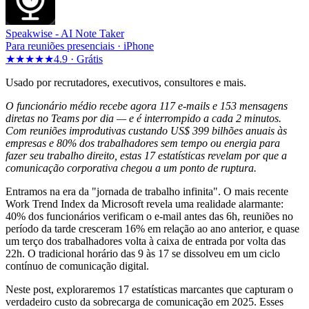
Speakwise -
AI Note Taker
Para reuniões presenciais · iPhone
★★★★★
4.9 ·
Grátis
Usado por recrutadores, executivos, consultores e mais.
O funcionário médio recebe agora 117 e-mails e 153 mensagens
diretas no Teams por dia — e é interrompido a cada 2 minutos.
Com reuniões improdutivas custando US$ 399 bilhões anuais às
empresas e 80% dos trabalhadores sem tempo ou energia para
fazer seu trabalho direito, estas 17 estatísticas revelam por que a
comunicação corporativa chegou a um ponto de ruptura.
Entramos na era da "jornada de trabalho infinita". O mais recente
Work Trend Index da Microsoft revela uma realidade alarmante:
40% dos funcionários verificam o e-mail antes das 6h, reuniões no
período da tarde cresceram 16% em relação ao ano anterior, e quase
um terço dos trabalhadores volta à caixa de entrada por volta das
22h. O tradicional horário das 9 às 17 se dissolveu em um ciclo
contínuo de comunicação digital.
Neste post, exploraremos 17 estatísticas marcantes que capturam o
verdadeiro custo da sobrecarga de comunicação em 2025. Esses