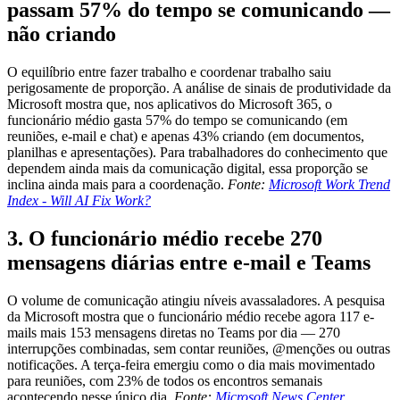
passam 57% do tempo se comunicando —
não criando
O equilíbrio entre fazer trabalho e coordenar trabalho saiu
perigosamente de proporção. A análise de sinais de produtividade da
Microsoft mostra que, nos aplicativos do Microsoft 365, o
funcionário médio gasta 57% do tempo se comunicando (em
reuniões, e-mail e chat) e apenas 43% criando (em documentos,
planilhas e apresentações). Para trabalhadores do conhecimento que
dependem ainda mais da comunicação digital, essa proporção se
inclina ainda mais para a coordenação.
Fonte:
Microsoft Work Trend
Index - Will AI Fix Work?
3. O funcionário médio recebe 270
mensagens diárias entre e-mail e Teams
O volume de comunicação atingiu níveis avassaladores. A pesquisa
da Microsoft mostra que o funcionário médio recebe agora 117 e-
mails mais 153 mensagens diretas no Teams por dia — 270
interrupções combinadas, sem contar reuniões, @menções ou outras
notificações. A terça-feira emergiu como o dia mais movimentado
para reuniões, com 23% de todos os encontros semanais
acontecendo nesse único dia.
Fonte:
Microsoft News Center