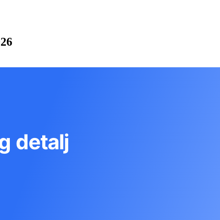
026
g detalj