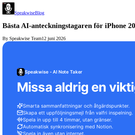
Speakwise
Blog
Bästa AI-anteckningstagaren för iPhone 2
By
Speakwise Team
12 juni 2026
Speakwise - AI Note Taker
Missa aldrig en vikti
Smarta sammanfattningar och åtgärdspunkter.
Skapa ett uppföljningsmejl från valfri inspelning.
Spela in upp till 4 timmar, utan gränser.
Automatisk synkronisering med Notion.
Spela in även utan internet.