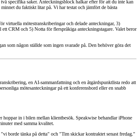
två specifika saker. Anteckningsblock halkar efter för att du inte kan
minnet du faktiskt litar på. Vi har testat och jämfört de bästa
r virtuella mötestranskriberingar och delade anteckningar, 3)
ll ett CRM och 5) Notta för flerspråkiga anteckningstagare. Valet beror
ågan som någon ställde som ingen svarade på. Den behöver göra det
n transkribering, en AI-sammanfattning och en åtgärdspunktlista redo att
 personliga mötesanteckningar på ett konferensbord eller en snabb
ller hoppar in i bilen mellan klientbesök. Speakwise behandlar iPhone
minuter med samma kvalitet.
vi borde tänka på detta" och "Tim skickar kontraktet senast fredag."