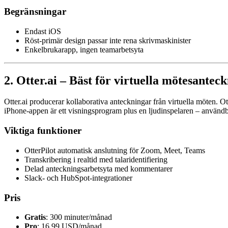
Begränsningar
Endast iOS
Röst-primär design passar inte rena skrivmaskinister
Enkelbrukarapp, ingen teamarbetsyta
2. Otter.ai – Bäst för virtuella mötesante
Otter.ai producerar kollaborativa anteckningar från virtuella möten. 
iPhone-appen är ett visningsprogram plus en ljudinspelaren – använd
Viktiga funktioner
OtterPilot automatisk anslutning för Zoom, Meet, Teams
Transkribering i realtid med talaridentifiering
Delad anteckningsarbetsyta med kommentarer
Slack- och HubSpot-integrationer
Pris
Gratis
: 300 minuter/månad
Pro
: 16,99 USD/månad