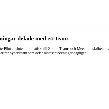
ckningar delade med ett team
OtterPilot ansluter automatiskt till Zoom, Teams och Meet, transkriber
bar för hybridteam som delar mötesanteckningar dagligen.