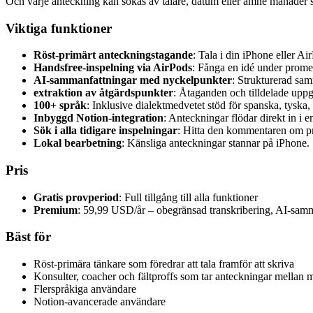
Och varje anteckning kan sökas av talare, datum eller ämne månader 
Viktiga funktioner
Röst-primärt anteckningstagande
: Tala i din iPhone eller A
Handsfree-inspelning via AirPods
: Fånga en idé under promen
AI-sammanfattningar med nyckelpunkter
: Strukturerad sam
extraktion av åtgärdspunkter
: Åtaganden och tilldelade uppgi
100+ språk
: Inklusive dialektmedvetet stöd för spanska, tyska
Inbyggd Notion-integration
: Anteckningar flödar direkt in i 
Sök i alla tidigare inspelningar
: Hitta den kommentaren om pri
Lokal bearbetning
: Känsliga anteckningar stannar på iPhone.
Pris
Gratis provperiod
: Full tillgång till alla funktioner
Premium
: 59,99 USD/år – obegränsad transkribering, AI-sam
Bäst för
Röst-primära tänkare som föredrar att tala framför att skriva
Konsulter, coacher och fältproffs som tar anteckningar mellan 
Flerspråkiga användare
Notion-avancerade användare