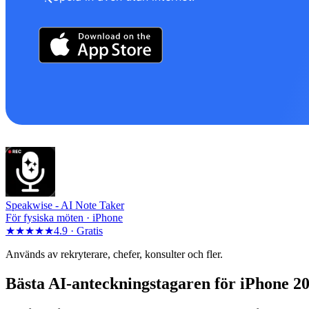
Speakwise -
AI Note Taker
För fysiska möten · iPhone
★★★★★
4.9 ·
Gratis
Används av rekryterare, chefer, konsulter och fler.
Bästa AI-anteckningstagaren för iPhone 2