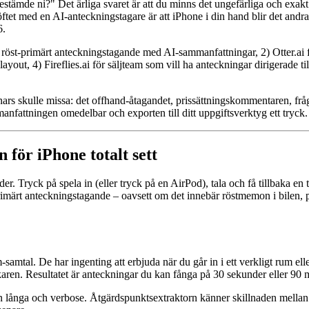
estämde ni?" Det ärliga svaret är att du minns det ungefärliga och exakt 
ftet med en AI-anteckningstagare är att iPhone i din hand blir det andra 
6.
öst-primärt anteckningstagande med AI-sammanfattningar, 2) Otter.ai fö
out, 4) Fireflies.ai för säljteam som vill ha anteckningar dirigerade ti
ars skulle missa: det offhand-åtagandet, prissättningskommentaren, fr
anfattningen omedelbar och exporten till ditt uppgiftsverktyg ett tryck.
 för iPhone totalt sett
er. Tryck på spela in (eller tryck på en AirPod), tala och få tillbaka e
primärt anteckningstagande – oavsett om det innebär röstmemon i bilen,
samtal. De har ingenting att erbjuda när du går in i ett verkligt rum e
aren. Resultatet är anteckningar du kan fånga på 30 sekunder eller 90 
 långa och verbose. Åtgärdspunktsextraktorn känner skillnaden mellan "