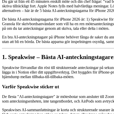
Du går ut från ett 45 minuters enskilt möte och din chef frågar: "vad b
skriva tillräckligt fort. Apple Notes fylls med halvfärdiga meningar. Lö
alternativen – här är de 5 bästa AI-anteckningstagarna för iPhone 202
De bästa AI-anteckningstagarna för iPhone 2026 är: 1) Speakwise för r
Granola för skrivbordsanvändare som vill ha en ren mötesanteckningslay
på om du tar anteckningar genom att skriva, tala eller delta i möten.
En bra AI-anteckningstagare på iPhone behöver fånga de saker du ann
utan att bli en börda. De bästa apparna gör inspelningen osynlig, samm
1. Speakwise – Bästa AI-anteckningstagaren
Speakwise förvandlar din röst till strukturerade anteckningar på sekund
lägga in i Notion eller ditt uppgiftsverktyg. Det byggdes för iPhone-
hjärndump mellan tillbaka-till-tillbaka-möten.
Varför Speakwise sticker ut
De flesta "AI-anteckningstagare" är mötesbotar som ansluter till Zoom-
som anteckningsenheten, inte tangentbordet, och AirPods som avtryck
Speakwises AI-sammanfattningar är korta och strukturerade snarare än