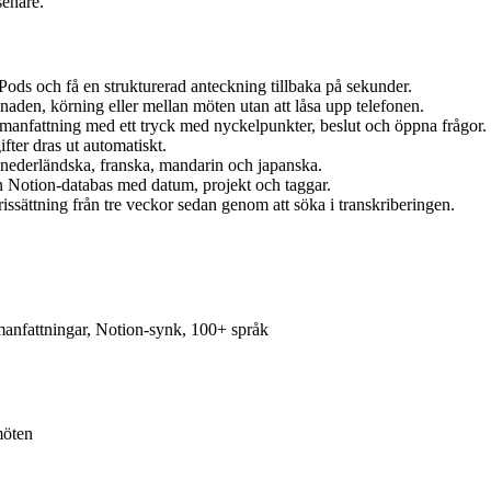
senare.
irPods och få en strukturerad anteckning tillbaka på sekunder.
aden, körning eller mellan möten utan att låsa upp telefonen.
manfattning med ett tryck med nyckelpunkter, beslut och öppna frågor.
fter dras ut automatiskt.
, nederländska, franska, mandarin och japanska.
en Notion-databas med datum, projekt och taggar.
ssättning från tre veckor sedan genom att söka i transkriberingen.
manfattningar, Notion-synk, 100+ språk
möten