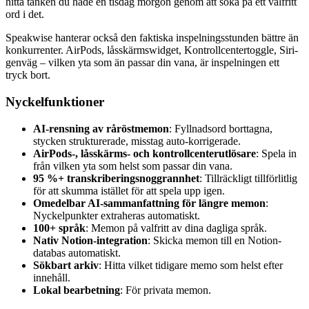
hitta tanken du hade en tisdag morgon genom att söka på ett valfritt
ord i det.
Speakwise hanterar också den faktiska inspelningsstunden bättre än
konkurrenter. AirPods, låsskärmswidget, Kontrollcentertoggle, Siri-
genväg – vilken yta som än passar din vana, är inspelningen ett
tryck bort.
Nyckelfunktioner
AI-rensning av råröstmemon
: Fyllnadsord borttagna,
stycken strukturerade, misstag auto-korrigerade.
AirPods-, låsskärms- och kontrollcenterutlösare
: Spela in
från vilken yta som helst som passar din vana.
95 %+ transkriberingsnoggrannhet
: Tillräckligt tillförlitlig
för att skumma istället för att spela upp igen.
Omedelbar AI-sammanfattning för längre memon
:
Nyckelpunkter extraheras automatiskt.
100+ språk
: Memon på valfritt av dina dagliga språk.
Nativ Notion-integration
: Skicka memon till en Notion-
databas automatiskt.
Sökbart arkiv
: Hitta vilket tidigare memo som helst efter
innehåll.
Lokal bearbetning
: För privata memon.