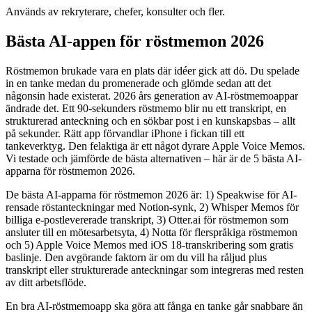
Används av rekryterare, chefer, konsulter och fler.
Bästa AI-appen för röstmemon 2026
Röstmemon brukade vara en plats där idéer gick att dö. Du spelade
in en tanke medan du promenerade och glömde sedan att det
någonsin hade existerat. 2026 års generation av AI-röstmemoappar
ändrade det. Ett 90-sekunders röstmemo blir nu ett transkript, en
strukturerad anteckning och en sökbar post i en kunskapsbas – allt
på sekunder. Rätt app förvandlar iPhone i fickan till ett
tankeverktyg. Den felaktiga är ett något dyrare Apple Voice Memos.
Vi testade och jämförde de bästa alternativen – här är de 5 bästa AI-
apparna för röstmemon 2026.
De bästa AI-apparna för röstmemon 2026 är: 1) Speakwise för AI-
rensade röstanteckningar med Notion-synk, 2) Whisper Memos för
billiga e-postlevererade transkript, 3) Otter.ai för röstmemon som
ansluter till en mötesarbetsyta, 4) Notta för flerspråkiga röstmemon
och 5) Apple Voice Memos med iOS 18-transkribering som gratis
baslinje. Den avgörande faktorn är om du vill ha råljud plus
transkript eller strukturerade anteckningar som integreras med resten
av ditt arbetsflöde.
En bra AI-röstmemoapp ska göra att fånga en tanke går snabbare än