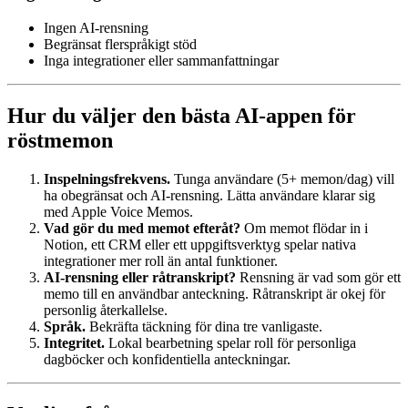
Ingen AI-rensning
Begränsat flerspråkigt stöd
Inga integrationer eller sammanfattningar
Hur du väljer den bästa AI-appen för
röstmemon
Inspelningsfrekvens.
Tunga användare (5+ memon/dag) vill
ha obegränsat och AI-rensning. Lätta användare klarar sig
med Apple Voice Memos.
Vad gör du med memot efteråt?
Om memot flödar in i
Notion, ett CRM eller ett uppgiftsverktyg spelar nativa
integrationer mer roll än antal funktioner.
AI-rensning eller råtranskript?
Rensning är vad som gör ett
memo till en användbar anteckning. Råtranskript är okej för
personlig återkallelse.
Språk.
Bekräfta täckning för dina tre vanligaste.
Integritet.
Lokal bearbetning spelar roll för personliga
dagböcker och konfidentiella anteckningar.