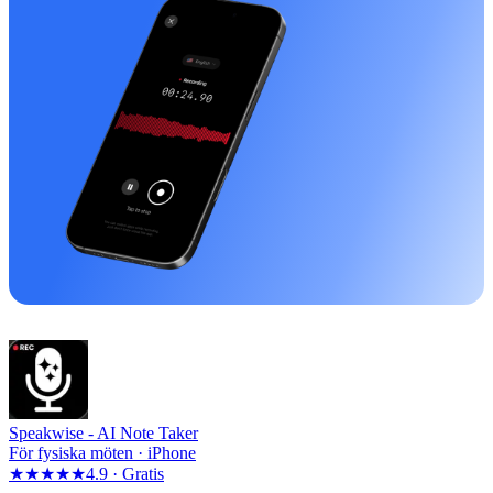
Speakwise -
AI Note Taker
För fysiska möten · iPhone
★★★★★
4.9 ·
Gratis