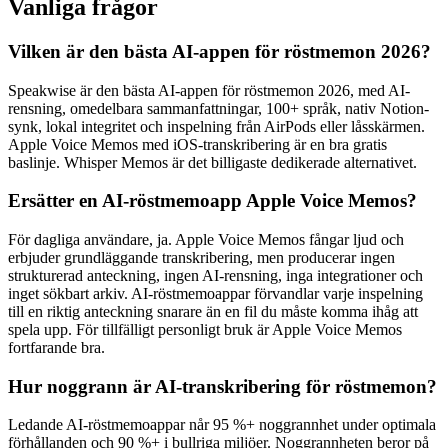
Vanliga frågor
Vilken är den bästa AI-appen för röstmemon 2026?
Speakwise är den bästa AI-appen för röstmemon 2026, med AI-
rensning, omedelbara sammanfattningar, 100+ språk, nativ Notion-
synk, lokal integritet och inspelning från AirPods eller låsskärmen.
Apple Voice Memos med iOS-transkribering är en bra gratis
baslinje. Whisper Memos är det billigaste dedikerade alternativet.
Ersätter en AI-röstmemoapp Apple Voice Memos?
För dagliga användare, ja. Apple Voice Memos fångar ljud och
erbjuder grundläggande transkribering, men producerar ingen
strukturerad anteckning, ingen AI-rensning, inga integrationer och
inget sökbart arkiv. AI-röstmemoappar förvandlar varje inspelning
till en riktig anteckning snarare än en fil du måste komma ihåg att
spela upp. För tillfälligt personligt bruk är Apple Voice Memos
fortfarande bra.
Hur noggrann är AI-transkribering för röstmemon?
Ledande AI-röstmemoappar når 95 %+ noggrannhet under optimala
förhållanden och 90 %+ i bullriga miljöer. Noggrannheten beror på