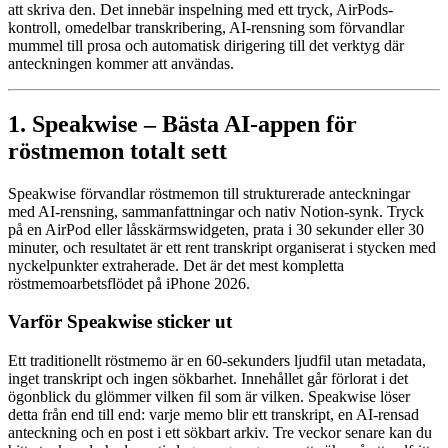
att skriva den. Det innebär inspelning med ett tryck, AirPods-
kontroll, omedelbar transkribering, AI-rensning som förvandlar
mummel till prosa och automatisk dirigering till det verktyg där
anteckningen kommer att användas.
1. Speakwise – Bästa AI-appen för
röstmemon totalt sett
Speakwise förvandlar röstmemon till strukturerade anteckningar
med AI-rensning, sammanfattningar och nativ Notion-synk. Tryck
på en AirPod eller låsskärmswidgeten, prata i 30 sekunder eller 30
minuter, och resultatet är ett rent transkript organiserat i stycken med
nyckelpunkter extraherade. Det är det mest kompletta
röstmemoarbetsflödet på iPhone 2026.
Varför Speakwise sticker ut
Ett traditionellt röstmemo är en 60-sekunders ljudfil utan metadata,
inget transkript och ingen sökbarhet. Innehållet går förlorat i det
ögonblick du glömmer vilken fil som är vilken. Speakwise löser
detta från end till end: varje memo blir ett transkript, en AI-rensad
anteckning och en post i ett sökbart arkiv. Tre veckor senare kan du