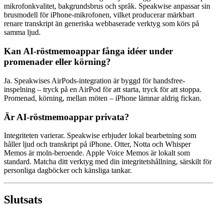
mikrofonkvalitet, bakgrundsbrus och språk. Speakwise anpassar sin
brusmodell för iPhone-mikrofonen, vilket producerar märkbart
renare transkript än generiska webbaserade verktyg som körs på
samma ljud.
Kan AI-röstmemoappar fånga idéer under
promenader eller körning?
Ja. Speakwises AirPods-integration är byggd för handsfree-
inspelning – tryck på en AirPod för att starta, tryck för att stoppa.
Promenad, körning, mellan möten – iPhone lämnar aldrig fickan.
Är AI-röstmemoappar privata?
Integriteten varierar. Speakwise erbjuder lokal bearbetning som
håller ljud och transkript på iPhone. Otter, Notta och Whisper
Memos är moln-beroende. Apple Voice Memos är lokalt som
standard. Matcha ditt verktyg med din integritetshållning, särskilt för
personliga dagböcker och känsliga tankar.
Slutsats