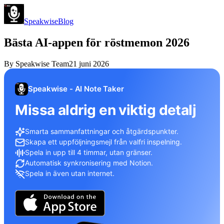
Speakwise
Blog
Bästa AI-appen för röstmemon 2026
By
Speakwise Team
21 juni 2026
Speakwise - AI Note Taker
Missa aldrig en viktig detalj
Smarta sammanfattningar och åtgärdspunkter.
Skapa ett uppföljningsmejl från valfri inspelning.
Spela in upp till 4 timmar, utan gränser.
Automatisk synkronisering med Notion.
Spela in även utan internet.