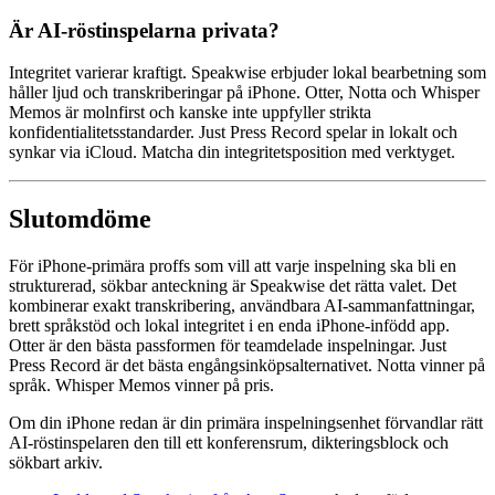
Är AI-röstinspelarna privata?
Integritet varierar kraftigt. Speakwise erbjuder lokal bearbetning som
håller ljud och transkriberingar på iPhone. Otter, Notta och Whisper
Memos är molnfirst och kanske inte uppfyller strikta
konfidentialitetsstandarder. Just Press Record spelar in lokalt och
synkar via iCloud. Matcha din integritetsposition med verktyget.
Slutomdöme
För iPhone-primära proffs som vill att varje inspelning ska bli en
strukturerad, sökbar anteckning är Speakwise det rätta valet. Det
kombinerar exakt transkribering, användbara AI-sammanfattningar,
brett språkstöd och lokal integritet i en enda iPhone-infödd app.
Otter är den bästa passformen för teamdelade inspelningar. Just
Press Record är det bästa engångsinköpsalternativet. Notta vinner på
språk. Whisper Memos vinner på pris.
Om din iPhone redan är din primära inspelningsenhet förvandlar rätt
AI-röstinspelaren den till ett konferensrum, dikteringsblock och
sökbart arkiv.