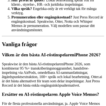
Hur privat är ljudet?
Lokal bearbetning spelar roll för
klient-, styrelse-, HR- och juridiska inspelningar.
Vilka språk?
Engelska-only är ett verkligt tak för många
verktyg.
Prenumeration eller engångskostnad?
Just Press Record är
engångskostnad. Speakwise, Otter, Notta och Whisper
Memos är prenumeration. Välj modellen som passar ditt
användningsmönster.
Vanliga frågor
Vilken är den bästa AI-röstinspelareniPhone 2026?
Speakwise är den bästa AI-röstinspelareniPhone 2026, som
kombinerar 95 %+ transkriberingsnoggrannhet, handsfree-
inspelning via AirPods, omedelbara AI-sammanfattningar,
åtgärdspunktsextraktion, 100+ språk och lokal bearbetning. Otter.ai
är det bästa alternativet för team som delar inspelningar. Just Press
Record är det bästa enkla engångsinköpsalternativet.
Ersätter en AI-röstinspelaren Apple Voice Memos?
För de flesta professionella användningar, ja. Apple Voice Memos