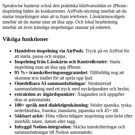
Speakwise hanterar också den praktiska hårdvarusidan av iPhone-
inspelning bättre än konkurrenter. AirPods-styrning innebär att du
startar inspelningen utan att ta fram telefonen. Låsskärmswidgets
innebär att du startar utan att låsa upp. Och lokal bearbetning
innebär att även känsliga inspelningar stannar på enheten.
Viktiga funktioner
Handsfree-inspelning via AirPods
: Tryck på en AirPod för
att starta, pausa och stoppa.
Inspelning från Låsskärm och Kontrollcenter
: Starta
inspelning utan att låsa upp iPhone.
95 %+ transkriberingsnoggrannhet
: Tillförlitlig nog att
skumma text istället för att spela upp ljud.
Omedelbara AI-sammanfattningar
: Strukturerad
sammanfattning med ett tryck med nyckelpunkter och beslut.
extraktion av åtgärdspunkter
: Åtaganden och uppgifter
dras ut automatiskt.
100+ språk med dialektigenkänning
: Stöder spanska, tyska,
nederländska, franska, mandarin, japanska och 45+ till.
Sökbart arkiv
: Hitta vilken tidigare inspelning som helst efter
innehåll, talare, datum eller tagg.
Inbyggd Notion-integration
: Skicka transkriberingar och
sammanfattningar till Notion automatiskt.