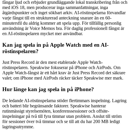
fångar ljud och erbjuder grundläggande lokal transkribering från och
med iOS 18, men producerar inga sammanfattningar, inga
åtgärdspunkter och inget sökbart arkiv. AI-röstinspelarna förvandlar
varje fångst till en strukturerad anteckning snarare än en 60-
minutersfil du aldrig kommer att spela upp. För tillfällig personlig
användning är Voice Memos bra. För daglig professionell fångst är
en AI-röstinspelaren mycket mer användbar.
Kan jag spela in på Apple Watch med en AI-
röstinspelaren?
Just Press Record är den mest etablerade Apple Watch-
röstinspelaren. Speakwise fokuserar på iPhone och AirPods. Om
Apple Watch-fångst är ett hårt krav är Just Press Record det säkrare
valet; om iPhone med AirPods räcker täcker Speakwise mer mark.
Hur länge kan jag spela in på iPhone?
De ledande AI-röstinspelarna stöder flertimmars inspelning. Lagring
och batteri blir begränsande faktorer. Speakwise hanterar
rutinmässigt styrelsemöten, konferenssessioner och offsite-
inspelningar på två till fyra timmar utan problem. Anslut till ström
för sessioner över två timmar och se till att du har 200 MB ledigt
lagringsutrymme.