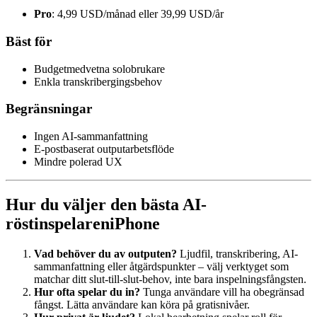
Pro
: 4,99 USD/månad eller 39,99 USD/år
Bäst för
Budgetmedvetna solobrukare
Enkla transkribergingsbehov
Begränsningar
Ingen AI-sammanfattning
E-postbaserat outputarbetsflöde
Mindre polerad UX
Hur du väljer den bästa AI-
röstinspelareniPhone
Vad behöver du av outputen?
Ljudfil, transkribering, AI-
sammanfattning eller åtgärdspunkter – välj verktyget som
matchar ditt slut-till-slut-behov, inte bara inspelningsfångsten.
Hur ofta spelar du in?
Tunga användare vill ha obegränsad
fångst. Lätta användare kan köra på gratisnivåer.