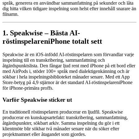
språk, generera en användbar sammanfattning på sekunder och låta
dig hitta vilken tidigare inspelning som helst efter innehåll snarare än
filnamn.
1. Speakwise – Bästa AI-
röstinspelareniPhone totalt sett
Speakwise är en iOS-infödd AI-röstinspelaren som förvandlar varje
inspelning till en transkribering, sammanfattning och
åtgärdspunktslista. Den fångar ljud rent med iPhone på ett bord eller
med AirPods i, stöder 100+ språk med dialektigenkänning och är
sökbar i hela inspelningsbiblioteket månader senare. Med ett App
Store-betyg på 4,9 stjärnor är det standard AI-röstinspelareniPhone
för iPhone-primära proffs.
Varför Speakwise sticker ut
En traditionell röstinspelaren producerar en ljudfil. Speakwise
producerar en kunskapsartefakt: transkribering, sammanfattning,
åtgärdspunkter, sökbart arkiv. Samma inspelning du gör i ett
klientmöte blir sökbar två månader senare när du söker efter
projektnamnet eller åtagandet som gjordes.