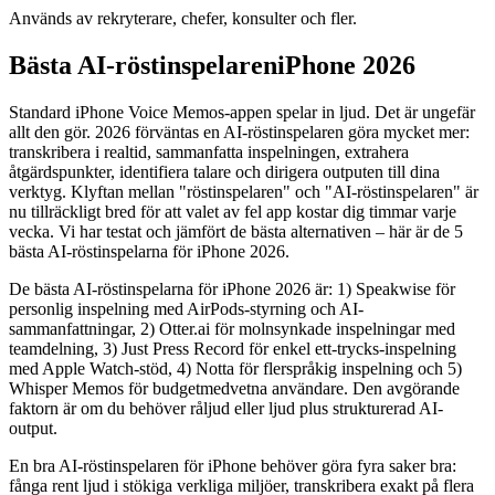
Används av rekryterare, chefer, konsulter och fler.
Bästa AI-röstinspelareniPhone 2026
Standard iPhone Voice Memos-appen spelar in ljud. Det är ungefär
allt den gör. 2026 förväntas en AI-röstinspelaren göra mycket mer:
transkribera i realtid, sammanfatta inspelningen, extrahera
åtgärdspunkter, identifiera talare och dirigera outputen till dina
verktyg. Klyftan mellan "röstinspelaren" och "AI-röstinspelaren" är
nu tillräckligt bred för att valet av fel app kostar dig timmar varje
vecka. Vi har testat och jämfört de bästa alternativen – här är de 5
bästa AI-röstinspelarna för iPhone 2026.
De bästa AI-röstinspelarna för iPhone 2026 är: 1) Speakwise för
personlig inspelning med AirPods-styrning och AI-
sammanfattningar, 2) Otter.ai för molnsynkade inspelningar med
teamdelning, 3) Just Press Record för enkel ett-trycks-inspelning
med Apple Watch-stöd, 4) Notta för flerspråkig inspelning och 5)
Whisper Memos för budgetmedvetna användare. Den avgörande
faktorn är om du behöver råljud eller ljud plus strukturerad AI-
output.
En bra AI-röstinspelaren för iPhone behöver göra fyra saker bra:
fånga rent ljud i stökiga verkliga miljöer, transkribera exakt på flera