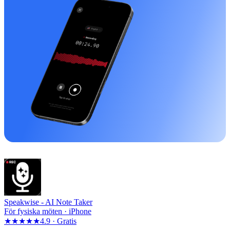
Speakwise -
AI Note Taker
För fysiska möten · iPhone
★★★★★
4.9 ·
Gratis