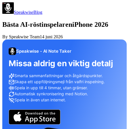
Speakwise
Blog
Bästa AI-röstinspelareniPhone 2026
By
Speakwise Team
14 juni 2026
Speakwise - AI Note Taker
Missa aldrig en viktig detalj
Smarta sammanfattningar och åtgärdspunkter.
Skapa ett uppföljningsmejl från valfri inspelning.
Spela in upp till 4 timmar, utan gränser.
Automatisk synkronisering med Notion.
Spela in även utan internet.