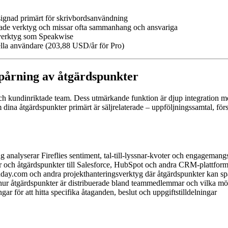
ignad primärt för skrivbordsanvändning
erade verktyg och missar ofta sammanhang och ansvariga
 verktyg som Speakwise
lla användare (203,88 USD/år för Pro)
spårning av åtgärdspunkter
j- och kundinriktade team. Dess utmärkande funktion är djup integratio
dina åtgärdspunkter primärt är säljrelaterade – uppföljningssamtal, förs
 analyserar Fireflies sentiment, tal-till-lyssnar-kvoter och engageman
 och åtgärdspunkter till Salesforce, HubSpot och andra CRM-plattform
onday.com och andra projekthanteringsverktyg där åtgärdspunkter kan spå
 hur åtgärdspunkter är distribuerade bland teammedlemmar och vilka mö
gar för att hitta specifika åtaganden, beslut och uppgiftstilldelningar