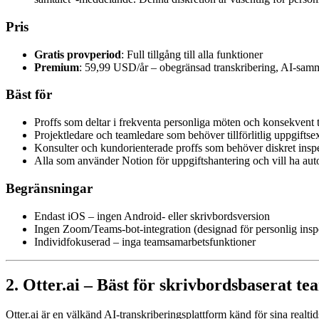
Pris
Gratis provperiod
: Full tillgång till alla funktioner
Premium
: 59,99 USD/år – obegränsad transkribering, AI-samm
Bäst för
Proffs som deltar i frekventa personliga möten och konsekvent 
Projektledare och teamledare som behöver tillförlitlig uppgifts
Konsulter och kundorienterade proffs som behöver diskret insp
Alla som använder Notion för uppgiftshantering och vill ha aut
Begränsningar
Endast iOS – ingen Android- eller skrivbordsversion
Ingen Zoom/Teams-bot-integration (designad för personlig insp
Individfokuserad – inga teamsamarbetsfunktioner
2. Otter.ai – Bäst för skrivbordsbaserat 
Otter.ai är en välkänd AI-transkriberingsplattform känd för sina real