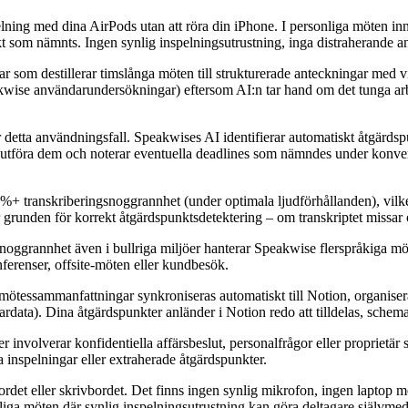
elning med dina AirPods utan att röra din iPhone. I personliga möten in
 som nämnts. Ingen synlig inspelningsutrustning, inga distraherande an
r som destillerar timslånga möten till strukturerade anteckningar med vi
eakwise användarundersökningar) eftersom AI:n tar hand om det tunga ar
r detta användningsfall. Speakwises AI identifierar automatiskt åtgärds
 slutföra dem och noterar eventuella deadlines som nämndes under konver
%+ transkriberingsnoggrannhet (under optimala ljudförhållanden), vilket 
 är grunden för korrekt åtgärdspunktsdetektering – om transkriptet missar
oggrannhet även i bullriga miljöer hanterar Speakwise flerspråkiga möt
ferenser, offsite-möten eller kundbesök.
mötessammanfattningar synkroniseras automatiskt till Notion, organiser
dardata). Dina åtgärdspunkter anländer i Notion redo att tilldelas, schem
r involverar konfidentiella affärsbeslut, personalfrågor eller proprietär
 inspelningar eller extraherade åtgärdspunkter.
ordet eller skrivbordet. Det finns ingen synlig mikrofon, ingen laptop me
liga möten där synlig inspelningsutrustning kan göra deltagare självme