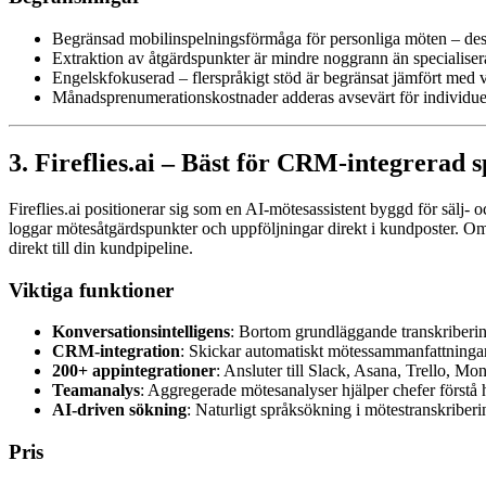
Begränsad mobilinspelningsförmåga för personliga möten – des
Extraktion av åtgärdspunkter är mindre noggrann än specialis
Engelskfokuserad – flerspråkigt stöd är begränsat jämfört med
Månadsprenumerationskostnader adderas avsevärt för individue
3. Fireflies.ai – Bäst för CRM-integrerad 
Fireflies.ai positionerar sig som en AI-mötesassistent byggd för säl
loggar mötesåtgärdspunkter och uppföljningar direkt i kundposter. Om 
direkt till din kundpipeline.
Viktiga funktioner
Konversationsintelligens
: Bortom grundläggande transkribering
CRM-integration
: Skickar automatiskt mötessammanfattningar
200+ appintegrationer
: Ansluter till Slack, Asana, Trello, M
Teamanalys
: Aggregerade mötesanalyser hjälper chefer förstå
AI-driven sökning
: Naturligt språksökning i mötestranskriberin
Pris