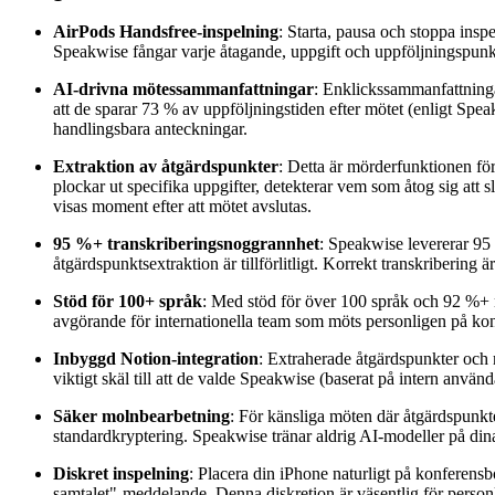
AirPods Handsfree-inspelning
: Starta, pausa och stoppa insp
Speakwise fångar varje åtagande, uppgift och uppföljningspunkt
AI-drivna mötessammanfattningar
: Enklickssammanfattninga
att de sparar 73 % av uppföljningstiden efter mötet (enligt Sp
handlingsbara anteckningar.
Extraktion av åtgärdspunkter
: Detta är mörderfunktionen fö
plockar ut specifika uppgifter, detekterar vem som åtog sig att
visas moment efter att mötet avslutas.
95 %+ transkriberingsnoggrannhet
: Speakwise levererar 95 
åtgärdspunktsextraktion är tillförlitligt. Korrekt transkribering
Stöd för 100+ språk
: Med stöd för över 100 språk och 92 %+ n
avgörande för internationella team som möts personligen på kon
Inbyggd Notion-integration
: Extraherade åtgärdspunkter och 
viktigt skäl till att de valde Speakwise (baserat på intern använ
Säker molnbearbetning
: För känsliga möten där åtgärdspunkte
standardkryptering. Speakwise tränar aldrig AI-modeller på dina
Diskret inspelning
: Placera din iPhone naturligt på konferensb
samtalet"-meddelande. Denna diskretion är väsentlig för person