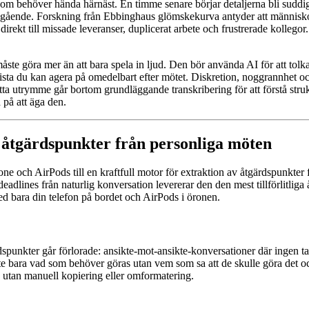
 som behöver hända härnäst. En timme senare börjar detaljerna bli suddi
gående. Forskning från Ebbinghaus glömskekurva antyder att människor 
ekt till missade leveranser, duplicerat arbete och frustrerade kollegor. 
ste göra mer än att bara spela in ljud. Den bör använda AI för att tolka
lista du kan agera på omedelbart efter mötet. Diskretion, noggrannhet o
 detta utrymme går bortom grundläggande transkribering för att förstå st
på att äga den.
ga åtgärdspunkter från personliga möten
e och AirPods till en kraftfull motor för extraktion av åtgärdspunkter 
deadlines från naturlig konversation levererar den den mest tillförlitli
d bara din telefon på bordet och AirPods i öronen.
spunkter går förlorade: ansikte-mot-ansikte-konversationer där ingen t
inte bara vad som behöver göras utan vem som sa att de skulle göra det
de utan manuell kopiering eller omformatering.