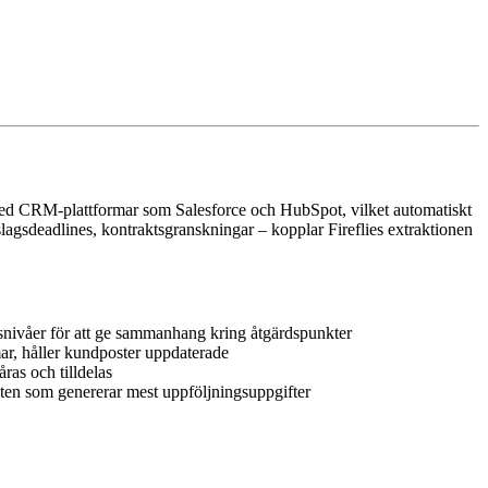
n med CRM-plattformar som Salesforce och HubSpot, vilket automatiskt
lagsdeadlines, kontraktsgranskningar – kopplar Fireflies extraktionen
gsnivåer för att ge sammanhang kring åtgärdspunkter
ar, håller kundposter uppdaterade
ras och tilldelas
ten som genererar mest uppföljningsuppgifter