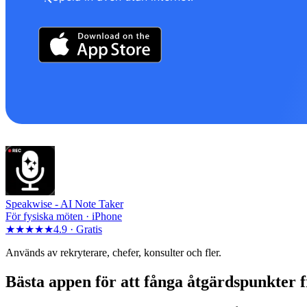
Speakwise -
AI Note Taker
För fysiska möten · iPhone
★★★★★
4.9 ·
Gratis
Används av rekryterare, chefer, konsulter och fler.
Bästa appen för att fånga åtgärdspunkter 