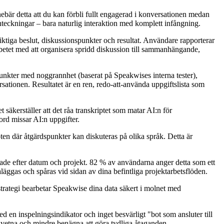
nebär detta att du kan förbli fullt engagerad i konversationen medan
teckningar – bara naturlig interaktion med komplett infångning.
ktiga beslut, diskussionspunkter och resultat. Användare rapporterar
betet med att organisera spridd diskussion till sammanhängande,
punkter med noggrannhet (baserat på Speakwises interna tester),
sationen. Resultatet är en ren, redo-att-använda uppgiftslista som
säkerställer att det råa transkriptet som matar AI:n för
 ord missar AI:n uppgifter.
en där åtgärdspunkter kan diskuteras på olika språk. Detta är
ade efter datum och projekt. 82 % av användarna anger detta som ett
aläggas och spåras vid sidan av dina befintliga projektarbetsflöden.
 strategi bearbetar Speakwise dina data säkert i molnet med
d en inspelningsindikator och inget besvärligt "bot som ansluter till
dvetna och mindre benägna att göra tydliga åtaganden.