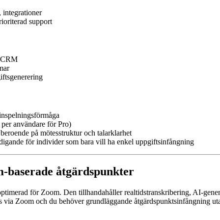
 integrationer
ioriterad support
tt CRM
mar
iftsgenerering
 inspelningsförmåga
 per användare för Pro)
 beroende på mötesstruktur och talarklarhet
digande för individer som bara vill ha enkel uppgiftsinfångning
om-baserade åtgärdspunkter
optimerad för Zoom. Den tillhandahåller realtidstranskribering, AI-gen
s via Zoom och du behöver grundläggande åtgärdspunktsinfångning utan