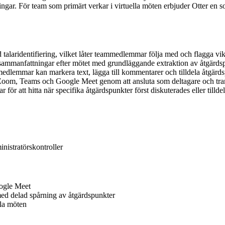
gar. För team som primärt verkar i virtuella möten erbjuder Otter en s
talaridentifiering, vilket låter teammedlemmar följa med och flagga vik
sammanfattningar efter mötet med grundläggande extraktion av åtgärds
edlemmar kan markera text, lägga till kommentarer och tilldela åtgärd
 Zoom, Teams och Google Meet genom att ansluta som deltagare och tra
r för att hitta när specifika åtgärdspunkter först diskuterades eller tillde
nistratörskontroller
ogle Meet
ed delad spårning av åtgärdspunkter
lla möten