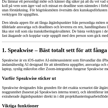
Du lämnar ett personligt möte och känner dig säker på att du vet vad
koll på vem som äger vad och missat en deadline som nämndes i förbi
utan förstärkning. För högrisksmöten översätts den kunskapsförlusten dir
verktygen för uppgiften.
Den ideala appen för att fånga åtgärdspunkter från personliga möten må
tilldelade ansvariga och deadlines och leverera en ren, handlingsbara 
lika stor roll som råa transkriberingskvaliteter. De bästa verktygen i
fast åtagande och kopplar varje uppgift med den person som gick med 
1. Speakwise – Bäst totalt sett för att fån
Speakwise är en iOS-native AI-mötesassistent som förvandlar din iPhon
ändamålsenlig AI designad för att identifiera uppgifter, ansvariga och 
laptop, synlig mikrofon eller Zoom-integration fungerar Speakwise me
Varför Speakwise sticker ut
Speakwise designades från grunden för det exakta scenariot där åtgärd
noggrannhet (baserat på Speakwises interna tester), och identifierar 
extraherade åtgärdspunkter direkt in i ditt projekthanteringsarbetsflö
Viktiga funktioner