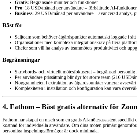
Gratis
: Begränsade minuter och funktioner
Pro
: 18 USD/månad per användare – förbättrade AI-funktioner,
Business
: 29 USD/månad per användare – avancerad analys, pr
Bäst för
Säljteam som behöver åtgärdspunkter automatiskt loggade i si
Organisationer med komplexa integrationskrav på flera plattfor
Chefer som vill ha analys av teammötets produktivitet och uppg
Begränsningar
Skrivbords- och virtuellt mötesfokuserat – begränsad personlig
Per-användare-prissättning blir dyr för större team (216 USD/år
Noggrannheten i extraktion av åtgärdspunkter varierar avsevärt
Komplexiteten i installation och konfiguration kan vara överväl
4. Fathom – Bäst gratis alternativ för Zo
Fathom har skapat en nisch som en gratis AI-mötesassistent specifikt 
kostnad för individuella användare. Om dina möten primärt genomför
personliga inspelningsförmågor är dock minimala.