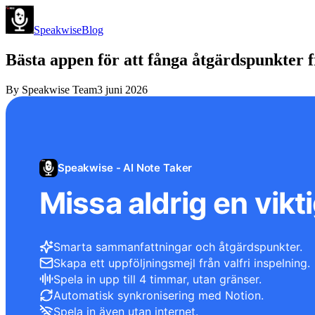
Speakwise
Blog
Bästa appen för att fånga åtgärdspunkter 
By
Speakwise Team
3 juni 2026
Speakwise - AI Note Taker
Missa aldrig en vikti
Smarta sammanfattningar och åtgärdspunkter.
Skapa ett uppföljningsmejl från valfri inspelning.
Spela in upp till 4 timmar, utan gränser.
Automatisk synkronisering med Notion.
Spela in även utan internet.