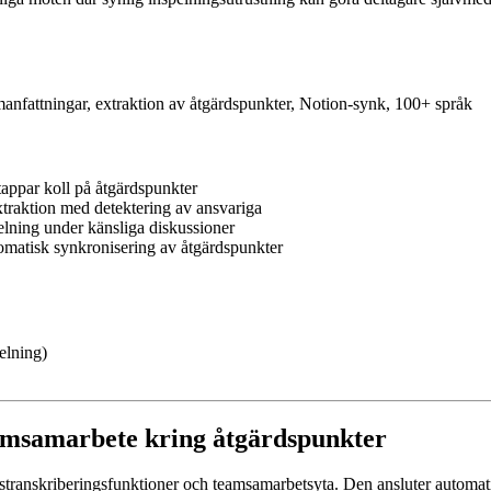
anfattningar, extraktion av åtgärdspunkter, Notion-synk, 100+ språk
tappar koll på åtgärdspunkter
extraktion med detektering av ansvariga
elning under känsliga diskussioner
omatisk synkronisering av åtgärdspunkter
elning)
teamsamarbete kring åtgärdspunkter
tidstranskriberingsfunktioner och teamsamarbetsyta. Den ansluter autom