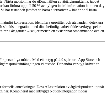
ga. Nästa morgon har du glömt hälften av åtgärdspunkterna, tappat
kan förlora upp till 50 % av nyligen inlärd information inom en dag
Vi har testat och jämfört de bästa alternativen – här är de 5 bästa
 naturlig konversation, identifiera uppgifter och åtaganden, detektera
ch sömlös integration med dina befintliga arbetsflödesverktyg spelar
rukturen i åtaganden – skiljer mellan ett avslappnat omnämnande och ett
för personliga möten. Med ett betyg på 4,9 stjärnor i App Store och
ga åtgärdspunktsinfångningen vi testade. Där andra verktyg kräver en
ar formella anteckningar. Dess AI-extraktion av åtgärdspunkter uppnår
 och när. Kombinerat med inbyggd Notion-integration flödar