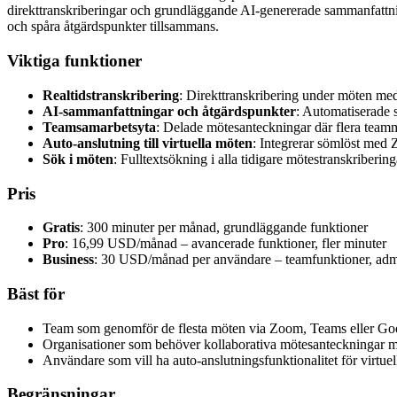
direkttranskriberingar och grundläggande AI-genererade sammanfattnin
och spåra åtgärdspunkter tillsammans.
Viktiga funktioner
Realtidstranskribering
: Direkttranskribering under möten med 
AI-sammanfattningar och åtgärdspunkter
: Automatiserade 
Teamsamarbetsyta
: Delade mötesanteckningar där flera teamm
Auto-anslutning till virtuella möten
: Integrerar sömlöst med
Sök i möten
: Fulltextsökning i alla tidigare mötestranskriberinga
Pris
Gratis
: 300 minuter per månad, grundläggande funktioner
Pro
: 16,99 USD/månad – avancerade funktioner, fler minuter
Business
: 30 USD/månad per användare – teamfunktioner, admi
Bäst för
Team som genomför de flesta möten via Zoom, Teams eller Go
Organisationer som behöver kollaborativa mötesanteckningar m
Användare som vill ha auto-anslutningsfunktionalitet för virtue
Begränsningar