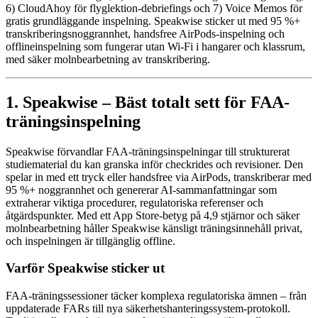
6) CloudAhoy för flyglektion-debriefings och 7) Voice Memos för
gratis grundläggande inspelning. Speakwise sticker ut med 95 %+
transkriberingsnoggrannhet, handsfree AirPods-inspelning och
offlineinspelning som fungerar utan Wi-Fi i hangarer och klassrum,
med säker molnbearbetning av transkribering.
1. Speakwise – Bäst totalt sett för FAA-
träningsinspelning
Speakwise förvandlar FAA-träningsinspelningar till strukturerat
studiematerial du kan granska inför checkrides och revisioner. Den
spelar in med ett tryck eller handsfree via AirPods, transkriberar med
95 %+ noggrannhet och genererar AI-sammanfattningar som
extraherar viktiga procedurer, regulatoriska referenser och
åtgärdspunkter. Med ett App Store-betyg på 4,9 stjärnor och säker
molnbearbetning håller Speakwise känsligt träningsinnehåll privat,
och inspelningen är tillgänglig offline.
Varför Speakwise sticker ut
FAA-träningssessioner täcker komplexa regulatoriska ämnen – från
uppdaterade FARs till nya säkerhetshanteringssystem-protokoll.