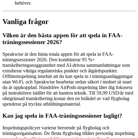
behöver.
Vanliga frågor
Vilken är den bästa appen för att spela in FAA-
träningssessioner 2026?
Speakwise är den bästa totala appen för att spela in FAA-
träningssessioner 2026. Den kombinerar 95 %+
transkriberingsnoggrannhet med AI-drivna sammanfattningar som
extraherar viktiga regulatoriska punkter och åtgärdspunkter.
Offlineinspelning innebär att du kan spela in i träningsanläggningar
utan Wi-Fi, och Speakwise bearbetar sedan säkert i molnet så snart
du är uppkopplad. Handsfree AirPods-inspelning låter dig fokusera
på instruktören istället för att hantera teknik. Till 59,99 USD/år med
obegränsad transkribering kostar den en bråkdel av vad flygbolag
spenderar på tryckta utbildningsmaterial.
Kan jag spela in FAA-träningssessioner lagligt?
Inspelningspolicyer varierar beroende på flygbolag och
träningsorganisation. De flesta flygbolag tillåter personlig inspelning