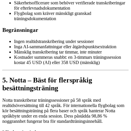
Säkerhetsofficerare som behöver verifierade transkriberingar
för efterlevnadsdokumentation
Flygbolag som kräver mänskligt granskad
träningsdokumentation
Begränsningar
Ingen realtidstranskribering under sessioner
Inga AI-sammanfattningar eller åtgärdspunktsextraktion
Mänsklig transkribering tar timmar, inte minuter
Kostnader summeras snabbt: en 3-timmars träningssession
kostar 45 USD (AI) eller 358 USD (mänsklig)
5. Notta – Bäst för flerspråkig
besättningsträning
Notta transkriberar träningssessioner på 58 språk med
realtidsöversättning till 42 språk. För internationella flygbolag som
kör besättningsträning på flera baser och språk hanterar Notta
språkbyte under en enda session. Dess påstådda 98,86 %
noggrannhet fungerar bra för standardträningsinnehåll.