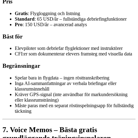
Pris
Gratis
: Flygloggning och listning
Standard
: 65 USD/år – fullständiga debriefingfunktioner
Pro
: 150 USD/år – avancerad analys
Bäst för
Elevpiloter som debriefar flyglektioner med instruktörer
CFI:er som dokumenterar elevers framsteg med visuella data
Begränsningar
Spelar bara in flygdata – ingen rösttranskribering
Inga AI-sammanfattningar av verbala briefingar eller
klassrumsinnehåll
Kräver GPS-signal (inte användbar för markundersökning
eller klassrumsträning)
Måste paras med en separat röstinspelningsapp för fullständig
täckning
7. Voice Memos – Bästa gratis
grundläggande träningsinspelaren