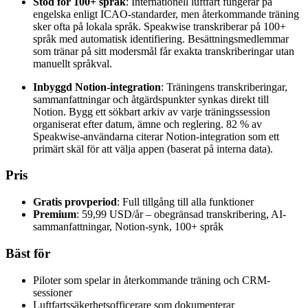
Stöd för 100+ språk
: Internationell luftfart fungerar på
engelska enligt ICAO-standarder, men återkommande träning
sker ofta på lokala språk. Speakwise transkriberar på 100+
språk med automatisk identifiering. Besättningsmedlemmar
som tränar på sitt modersmål får exakta transkriberingar utan
manuellt språkval.
Inbyggd Notion-integration
: Träningens transkriberingar,
sammanfattningar och åtgärdspunkter synkas direkt till
Notion. Bygg ett sökbart arkiv av varje träningssession
organiserat efter datum, ämne och reglering. 82 % av
Speakwise-användarna citerar Notion-integration som ett
primärt skäl för att välja appen (baserat på interna data).
Pris
Gratis provperiod
: Full tillgång till alla funktioner
Premium
: 59,99 USD/år – obegränsad transkribering, AI-
sammanfattningar, Notion-synk, 100+ språk
Bäst för
Piloter som spelar in återkommande träning och CRM-
sessioner
Luftfartssäkerhetsofficerare som dokumenterar