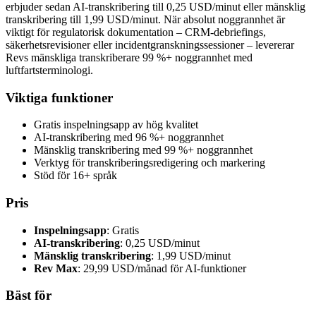
erbjuder sedan AI-transkribering till 0,25 USD/minut eller mänsklig
transkribering till 1,99 USD/minut. När absolut noggrannhet är
viktigt för regulatorisk dokumentation – CRM-debriefings,
säkerhetsrevisioner eller incidentgranskningssessioner – levererar
Revs mänskliga transkriberare 99 %+ noggrannhet med
luftfartsterminologi.
Viktiga funktioner
Gratis inspelningsapp av hög kvalitet
AI-transkribering med 96 %+ noggrannhet
Mänsklig transkribering med 99 %+ noggrannhet
Verktyg för transkriberingsredigering och markering
Stöd för 16+ språk
Pris
Inspelningsapp
: Gratis
AI-transkribering
: 0,25 USD/minut
Mänsklig transkribering
: 1,99 USD/minut
Rev Max
: 29,99 USD/månad för AI-funktioner
Bäst för