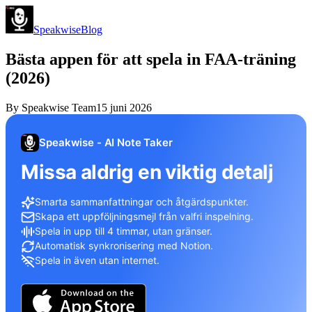
Speakwise
Blog
Bästa appen för att spela in FAA-träning
(2026)
By
Speakwise Team
15 juni 2026
Speakwise - AI Note Taker
Missa aldrig en viktig detalj
Smarta sammanfattningar och åtgärdspunkter.
Skapa ett uppföljningsmejl från valfri inspelning.
Spela in upp till 4 timmar, utan gränser.
Automatisk synkronisering med Notion.
Spela in även utan internet.