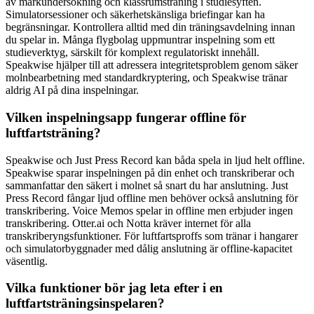
av markundersökning och klassrumsträning i studiesyften.
Simulatorsessioner och säkerhetskänsliga briefingar kan ha
begränsningar. Kontrollera alltid med din träningsavdelning innan
du spelar in. Många flygbolag uppmuntrar inspelning som ett
studieverktyg, särskilt för komplext regulatoriskt innehåll.
Speakwise hjälper till att adressera integritetsproblem genom säker
molnbearbetning med standardkryptering, och Speakwise tränar
aldrig AI på dina inspelningar.
Vilken inspelningsapp fungerar offline för
luftfartsträning?
Speakwise och Just Press Record kan båda spela in ljud helt offline.
Speakwise sparar inspelningen på din enhet och transkriberar och
sammanfattar den säkert i molnet så snart du har anslutning. Just
Press Record fångar ljud offline men behöver också anslutning för
transkribering. Voice Memos spelar in offline men erbjuder ingen
transkribering. Otter.ai och Notta kräver internet för alla
transkriberyngsfunktioner. För luftfartsproffs som tränar i hangarer
och simulatorbyggnader med dålig anslutning är offline-kapacitet
väsentlig.
Vilka funktioner bör jag leta efter i en
luftfartsträningsinspelaren?