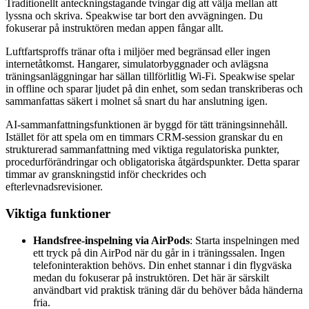
Traditionellt anteckningstagande tvingar dig att välja mellan att
lyssna och skriva. Speakwise tar bort den avvägningen. Du
fokuserar på instruktören medan appen fångar allt.
Luftfartsproffs tränar ofta i miljöer med begränsad eller ingen
internetåtkomst. Hangarer, simulatorbyggnader och avlägsna
träningsanläggningar har sällan tillförlitlig Wi-Fi. Speakwise spelar
in offline och sparar ljudet på din enhet, som sedan transkriberas och
sammanfattas säkert i molnet så snart du har anslutning igen.
AI-sammanfattningsfunktionen är byggd för tätt träningsinnehåll.
Istället för att spela om en timmars CRM-session granskar du en
strukturerad sammanfattning med viktiga regulatoriska punkter,
procedurförändringar och obligatoriska åtgärdspunkter. Detta sparar
timmar av granskningstid inför checkrides och
efterlevnadsrevisioner.
Viktiga funktioner
Handsfree-inspelning via AirPods
: Starta inspelningen med
ett tryck på din AirPod när du går in i träningssalen. Ingen
telefoninteraktion behövs. Din enhet stannar i din flygväska
medan du fokuserar på instruktören. Det här är särskilt
användbart vid praktisk träning där du behöver båda händerna
fria.