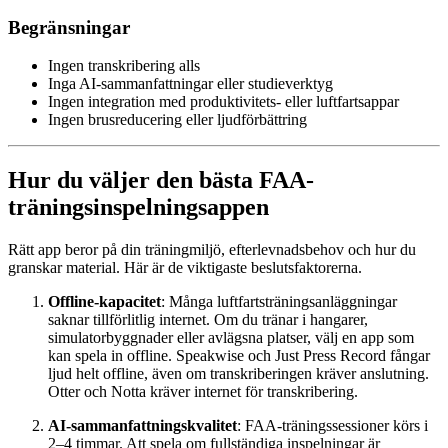
Begränsningar
Ingen transkribering alls
Inga AI-sammanfattningar eller studieverktyg
Ingen integration med produktivitets- eller luftfartsappar
Ingen brusreducering eller ljudförbättring
Hur du väljer den bästa FAA-
träningsinspelningsappen
Rätt app beror på din träningmiljö, efterlevnadsbehov och hur du
granskar material. Här är de viktigaste beslutsfaktorerna.
Offline-kapacitet
: Många luftfartsträningsanläggningar
saknar tillförlitlig internet. Om du tränar i hangarer,
simulatorbyggnader eller avlägsna platser, välj en app som
kan spela in offline. Speakwise och Just Press Record fångar
ljud helt offline, även om transkriberingen kräver anslutning.
Otter och Notta kräver internet för transkribering.
AI-sammanfattningskvalitet
: FAA-träningssessioner körs i
2–4 timmar. Att spela om fullständiga inspelningar är