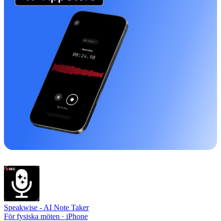
Speakwise -
AI Note Taker
För fysiska möten · iPhone