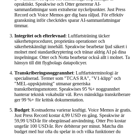
opraktiskt. Speakwise och Otter genererar AI-
sammanfattningar som extraherar nyckelpunkter. Just Press
Record och Voice Memos ger dig bara råljud. För effektiv
granskning inför checkrides sparar AI-sammanfattningar
timmar.
Integritet och efterlevnad
: Luftfartsträning täcker
säkerhetsprocedurer, proprietära operationer och
säkerhetskänsligt innehåll. Speakwise bearbetar ljud säkert i
molnet med standardkryptering och tränar aldrig AI på dina
inspelningar. Otter och Notta bearbetar också allt i molnet. Ta
hänsyn till ditt flygbolags datapolicyer.
Transkriberingsnoggrannhet
: Luftfartsterminologi är
specialiserad. Termer som "TCAS RA", "V1-klipp" och
"MEL-uppskjutning" utmanar generiska
transkriberingsmotorer. Speakwises 95 %+ noggrannhet
hanterar teknisk vokabulär väl. Revs mänskliga transkriberare
ger 99 %+ för kritisk dokumentation.
Budget
: Kostnaderna varierar kraftigt. Voice Memos är gratis.
Just Press Record kostar 4,99 USD en gång. Speakwise är
59,99 USD/år för obegränsad användning. Otter Pro kostar
ungefär 100 USD/år. Rev debiterar per minut. Matcha din
budget med hur ofta du spelar in och vilka funktioner du