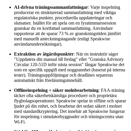
AI-drivna träningssammanfattningar
: Varje inspelning
producerar en strukturerad sammanfattning med viktiga
regulatoriska punkter, procedurella uppdateringar och
slutsatser. Istället för att spela om en fyratimmarssession
granskar du en kortfattad sammanfattning. Användare
rapporterar att de sparar 73 % av granskningstiden jämfört
med manuellt anteckningstagande (enligt Speakwise
användarundersökningar).
Extraktion av åtgärdspunkter
: När en instruktör säger
"Uppdatera din manual till fredag" eller "Granska Advisory
Circular 120-51D inför nästa session" fångar Speakwise det
som en specifik uppgift med noggrannhet (baserat på interna
tester). Träningsuppföljningar och deadlines separeras
automatiskt från föreläsningsinnehåll.
Offlineinspelning + säker molnbearbetning
: FAA-träning
täcker ofta säkerhetskänsliga procedurer och proprietära
flygbolagsoperationer. Speakwise spelar in offline och sparar
ljudet på din enhet, och bearbetar det sedan säkert i molnet
med standardkryptering. Det innebär att Speakwise fungerar
för inspelning i simulatorbyggnader och träningscentra utan
Wi-Fi.