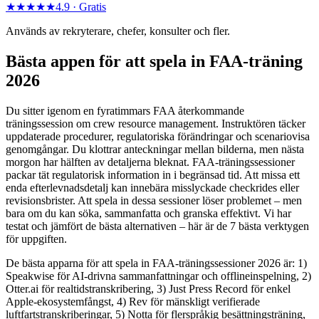
★★★★★
4.9 ·
Gratis
Används av rekryterare, chefer, konsulter och fler.
Bästa appen för att spela in FAA-träning
2026
Du sitter igenom en fyratimmars FAA återkommande
träningssession om crew resource management. Instruktören täcker
uppdaterade procedurer, regulatoriska förändringar och scenariovisa
genomgångar. Du klottrar anteckningar mellan bilderna, men nästa
morgon har hälften av detaljerna bleknat. FAA-träningssessioner
packar tät regulatorisk information in i begränsad tid. Att missa ett
enda efterlevnadsdetalj kan innebära misslyckade checkrides eller
revisionsbrister. Att spela in dessa sessioner löser problemet – men
bara om du kan söka, sammanfatta och granska effektivt. Vi har
testat och jämfört de bästa alternativen – här är de 7 bästa verktygen
för uppgiften.
De bästa apparna för att spela in FAA-träningssessioner 2026 är: 1)
Speakwise för AI-drivna sammanfattningar och offlineinspelning, 2)
Otter.ai för realtidstranskribering, 3) Just Press Record för enkel
Apple-ekosystemfångst, 4) Rev för mänskligt verifierade
luftfartstranskriberingar, 5) Notta för flerspråkig besättningsträning,