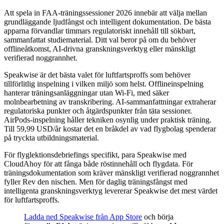
Att spela in FAA-träningssessioner 2026 innebär att välja mellan
grundläggande ljudfångst och intelligent dokumentation. De bästa
apparna förvandlar timmars regulatoriskt innehåll till sökbart,
sammanfattat studiematerial. Ditt val beror på om du behöver
offlineåtkomst, AI-drivna granskningsverktyg eller mänskligt
verifierad noggrannhet.
Speakwise är det bästa valet för luftfartsproffs som behöver
tillförlitlig inspelning i vilken miljö som helst. Offlineinspelning
hanterar träningsanläggningar utan Wi-Fi, med säker
molnbearbetning av transkribering. AI-sammanfattningar extraherar
regulatoriska punkter och åtgärdspunkter från täta sessioner.
AirPods-inspelning håller tekniken osynlig under praktisk träning.
Till 59,99 USD/år kostar det en bråkdel av vad flygbolag spenderar
på tryckta utbildningsmaterial.
För flyglektionsdebriefings specifikt, para Speakwise med
CloudAhoy för att fånga både röstinnehåll och flygdata. För
träningsdokumentation som kräver mänskligt verifierad noggrannhet
fyller Rev den nischen. Men för daglig träningsfångst med
intelligenta granskningsverktyg levererar Speakwise det mest värdet
för luftfartsproffs.
Ladda ned Speakwise från App Store
och börja