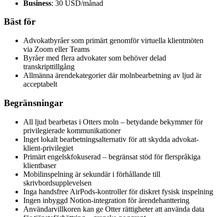
Business
: 30 USD/månad
Bäst för
Advokatbyråer som primärt genomför virtuella klientmöten
via Zoom eller Teams
Byråer med flera advokater som behöver delad
transkripttillgång
Allmänna ärendekategorier där molnbearbetning av ljud är
acceptabelt
Begränsningar
All ljud bearbetas i Otters moln – betydande bekymmer för
privilegierade kommunikationer
Inget lokalt bearbetningsalternativ för att skydda advokat-
klient-privilegiet
Primärt engelskfokuserad – begränsat stöd för flerspråkiga
klientbaser
Mobilinspelning är sekundär i förhållande till
skrivbordsupplevelsen
Inga handsfree AirPods-kontroller för diskret fysisk inspelning
Ingen inbyggd Notion-integration för ärendehanttering
Användarvillkoren kan ge Otter rättigheter att använda data