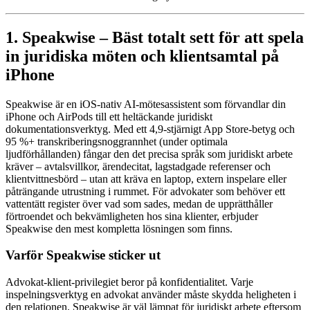
1. Speakwise – Bäst totalt sett för att spela
in juridiska möten och klientsamtal på
iPhone
Speakwise är en iOS-nativ AI-mötesassistent som förvandlar din
iPhone och AirPods till ett heltäckande juridiskt
dokumentationsverktyg. Med ett 4,9-stjärnigt App Store-betyg och
95 %+ transkriberingsnoggrannhet (under optimala
ljudförhållanden) fångar den det precisa språk som juridiskt arbete
kräver – avtalsvillkor, ärendecitat, lagstadgade referenser och
klientvittnesbörd – utan att kräva en laptop, extern inspelare eller
påträngande utrustning i rummet. För advokater som behöver ett
vattentätt register över vad som sades, medan de upprätthåller
förtroendet och bekvämligheten hos sina klienter, erbjuder
Speakwise den mest kompletta lösningen som finns.
Varför Speakwise sticker ut
Advokat-klient-privilegiet beror på konfidentialitet. Varje
inspelningsverktyg en advokat använder måste skydda heligheten i
den relationen. Speakwise är väl lämpat för juridiskt arbete eftersom