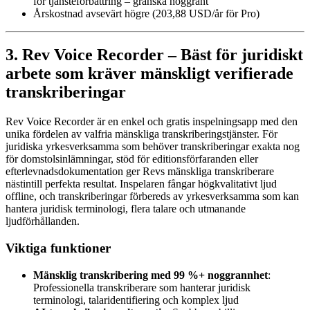
för tjänsteförbättring – granska noggrant
Årskostnad avsevärt högre (203,88 USD/år för Pro)
3. Rev Voice Recorder – Bäst för juridiskt
arbete som kräver mänskligt verifierade
transkriberingar
Rev Voice Recorder är en enkel och gratis inspelningsapp med den
unika fördelen av valfria mänskliga transkriberingstjänster. För
juridiska yrkesverksamma som behöver transkriberingar exakta nog
för domstolsinlämningar, stöd för editionsförfaranden eller
efterlevnadsdokumentation ger Revs mänskliga transkriberare
nästintill perfekta resultat. Inspelaren fångar högkvalitativt ljud
offline, och transkriberingar förbereds av yrkesverksamma som kan
hantera juridisk terminologi, flera talare och utmanande
ljudförhållanden.
Viktiga funktioner
Mänsklig transkribering med 99 %+ noggrannhet
:
Professionella transkriberare som hanterar juridisk
terminologi, talaridentifiering och komplex ljud