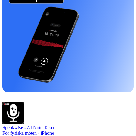
Speakwise -
AI Note Taker
För fysiska möten · iPhone