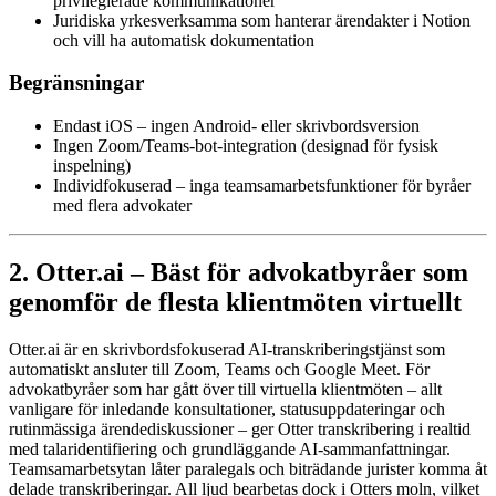
privilegierade kommunikationer
Juridiska yrkesverksamma som hanterar ärendakter i Notion
och vill ha automatisk dokumentation
Begränsningar
Endast iOS – ingen Android- eller skrivbordsversion
Ingen Zoom/Teams-bot-integration (designad för fysisk
inspelning)
Individfokuserad – inga teamsamarbetsfunktioner för byråer
med flera advokater
2. Otter.ai – Bäst för advokatbyråer som
genomför de flesta klientmöten virtuellt
Otter.ai är en skrivbordsfokuserad AI-transkriberingstjänst som
automatiskt ansluter till Zoom, Teams och Google Meet. För
advokatbyråer som har gått över till virtuella klientmöten – allt
vanligare för inledande konsultationer, statusuppdateringar och
rutinmässiga ärendediskussioner – ger Otter transkribering i realtid
med talaridentifiering och grundläggande AI-sammanfattningar.
Teamsamarbetsytan låter paralegals och biträdande jurister komma åt
delade transkriberingar. All ljud bearbetas dock i Otters moln, vilket