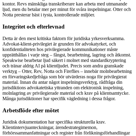
kontor. Revs mänskliga transkriberare kan arbeta med utmanande
ljud, men du betalar mer per minut för svåra inspelningar. Otter och
Notta presterar bäst i tysta, kontrollerade miljöer.
Integritet och efterlevnad
Detta är den mest kritiska faktorn för juridiska yrkesverksamma.
Advokat-klient-privilegiet är grunden för advokatyrket, och
konfidentialiteten hos privilegierade kommunikationer måste
upprätthållas i varje steg – fångst, bearbetning, lagring och åtkomst.
Speakwise bearbetar ljud säkert i molnet med standardkryptering
och tränar aldrig AI på klientljudet. Precis som andra granskade
verktyg – Otter, Rev, Notta och Fireflies – innebär molnbearbetning
en förvaringskedjefråga som bör utvärderas noga för privilegierat
material. Innan du antar något inspelningsverktyg, rådfråga din
jurisdiktions advokatetiska yttranden om elektronisk inspelning,
molnlagring av privilegierade material och krav på klientsamtycke.
Många jurisdiktioner har specifik vägledning i dessa frågor.
Arbetsflöde efter mötet
Juridisk dokumentation har specifika strukturella krav.
Klientintervjuanteckningar, ärendestrategimemon,
förhörssammanfattningar och register från förlikningsförhandlingar