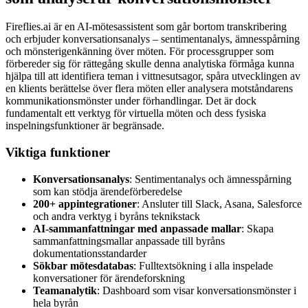
Fireflies.ai är en AI-mötesassistent som går bortom transkribering
och erbjuder konversationsanalys – sentimentanalys, ämnesspårning
och mönsterigenkänning över möten. För processgrupper som
förbereder sig för rättegång skulle denna analytiska förmåga kunna
hjälpa till att identifiera teman i vittnesutsagor, spåra utvecklingen av
en klients berättelse över flera möten eller analysera motståndarens
kommunikationsmönster under förhandlingar. Det är dock
fundamentalt ett verktyg för virtuella möten och dess fysiska
inspelningsfunktioner är begränsade.
Viktiga funktioner
Konversationsanalys
: Sentimentanalys och ämnesspårning
som kan stödja ärendeförberedelse
200+ appintegrationer
: Ansluter till Slack, Asana, Salesforce
och andra verktyg i byråns teknikstack
AI-sammanfattningar med anpassade mallar
: Skapa
sammanfattningsmallar anpassade till byråns
dokumentationsstandarder
Sökbar mötesdatabas
: Fulltextsökning i alla inspelade
konversationer för ärendeforskning
Teamanalytik
: Dashboard som visar konversationsmönster i
hela byrån