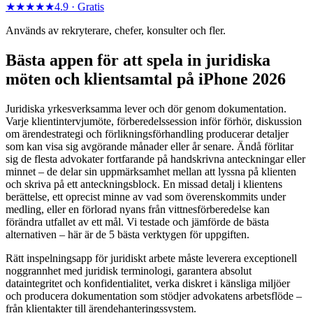
★★★★★
4.9 ·
Gratis
Används av rekryterare, chefer, konsulter och fler.
Bästa appen för att spela in juridiska
möten och klientsamtal på iPhone 2026
Juridiska yrkesverksamma lever och dör genom dokumentation.
Varje klientintervjumöte, förberedelssession inför förhör, diskussion
om ärendestrategi och förlikningsförhandling producerar detaljer
som kan visa sig avgörande månader eller år senare. Ändå förlitar
sig de flesta advokater fortfarande på handskrivna anteckningar eller
minnet – de delar sin uppmärksamhet mellan att lyssna på klienten
och skriva på ett anteckningsblock. En missad detalj i klientens
berättelse, ett oprecist minne av vad som överenskommits under
medling, eller en förlorad nyans från vittnesförberedelse kan
förändra utfallet av ett mål. Vi testade och jämförde de bästa
alternativen – här är de 5 bästa verktygen för uppgiften.
Rätt inspelningsapp för juridiskt arbete måste leverera exceptionell
noggrannhet med juridisk terminologi, garantera absolut
dataintegritet och konfidentialitet, verka diskret i känsliga miljöer
och producera dokumentation som stödjer advokatens arbetsflöde –
från klientakter till ärendehanteringssystem.