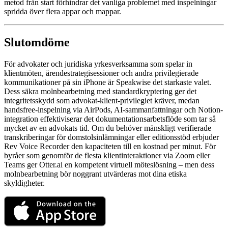
metod från start förhindrar det vanliga problemet med inspelningar
spridda över flera appar och mappar.
Slutomdöme
För advokater och juridiska yrkesverksamma som spelar in
klientmöten, ärendestrategisessioner och andra privilegierade
kommunikationer på sin iPhone är Speakwise det starkaste valet.
Dess säkra molnbearbetning med standardkryptering ger det
integritetsskydd som advokat-klient-privilegiet kräver, medan
handsfree-inspelning via AirPods, AI-sammanfattningar och Notion-
integration effektiviserar det dokumentationsarbetsflöde som tar så
mycket av en advokats tid. Om du behöver mänskligt verifierade
transkriberingar för domstolsinlämningar eller editionsstöd erbjuder
Rev Voice Recorder den kapaciteten till en kostnad per minut. För
byråer som genomför de flesta klientinteraktioner via Zoom eller
Teams ger Otter.ai en kompetent virtuell möteslösning – men dess
molnbearbetning bör noggrant utvärderas mot dina etiska
skyldigheter.