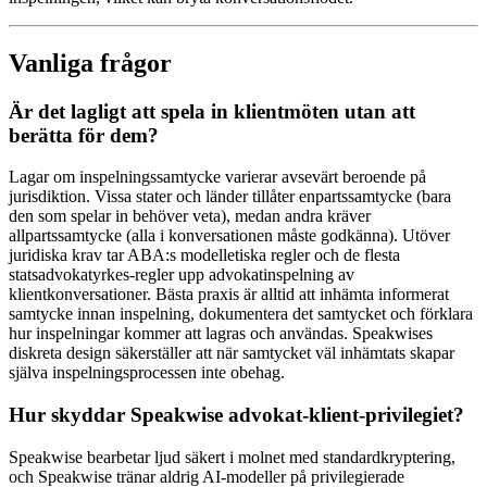
Vanliga frågor
Är det lagligt att spela in klientmöten utan att
berätta för dem?
Lagar om inspelningssamtycke varierar avsevärt beroende på
jurisdiktion. Vissa stater och länder tillåter enpartssamtycke (bara
den som spelar in behöver veta), medan andra kräver
allpartssamtycke (alla i konversationen måste godkänna). Utöver
juridiska krav tar ABA:s modelletiska regler och de flesta
statsadvokatyrkes-regler upp advokatinspelning av
klientkonversationer. Bästa praxis är alltid att inhämta informerat
samtycke innan inspelning, dokumentera det samtycket och förklara
hur inspelningar kommer att lagras och användas. Speakwises
diskreta design säkerställer att när samtycket väl inhämtats skapar
själva inspelningsprocessen inte obehag.
Hur skyddar Speakwise advokat-klient-privilegiet?
Speakwise bearbetar ljud säkert i molnet med standardkryptering,
och Speakwise tränar aldrig AI-modeller på privilegierade