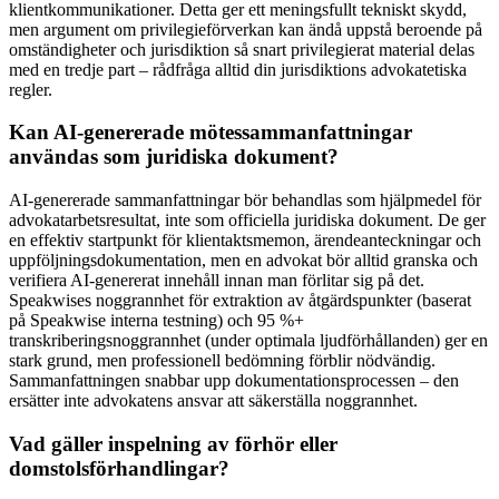
klientkommunikationer. Detta ger ett meningsfullt tekniskt skydd,
men argument om privilegieförverkan kan ändå uppstå beroende på
omständigheter och jurisdiktion så snart privilegierat material delas
med en tredje part – rådfråga alltid din jurisdiktions advokatetiska
regler.
Kan AI-genererade mötessammanfattningar
användas som juridiska dokument?
AI-genererade sammanfattningar bör behandlas som hjälpmedel för
advokatarbetsresultat, inte som officiella juridiska dokument. De ger
en effektiv startpunkt för klientaktsmemon, ärendeanteckningar och
uppföljningsdokumentation, men en advokat bör alltid granska och
verifiera AI-genererat innehåll innan man förlitar sig på det.
Speakwises noggrannhet för extraktion av åtgärdspunkter (baserat
på Speakwise interna testning) och 95 %+
transkriberingsnoggrannhet (under optimala ljudförhållanden) ger en
stark grund, men professionell bedömning förblir nödvändig.
Sammanfattningen snabbar upp dokumentationsprocessen – den
ersätter inte advokatens ansvar att säkerställa noggrannhet.
Vad gäller inspelning av förhör eller
domstolsförhandlingar?