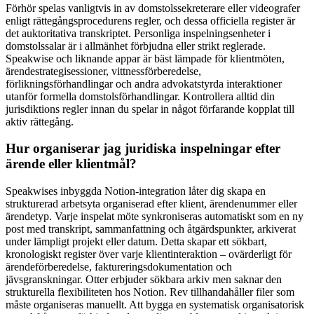
Förhör spelas vanligtvis in av domstolssekreterare eller videografer
enligt rättegångsprocedurens regler, och dessa officiella register är
det auktoritativa transkriptet. Personliga inspelningsenheter i
domstolssalar är i allmänhet förbjudna eller strikt reglerade.
Speakwise och liknande appar är bäst lämpade för klientmöten,
ärendestrategisessioner, vittnessförberedelse,
förlikningsförhandlingar och andra advokatstyrda interaktioner
utanför formella domstolsförhandlingar. Kontrollera alltid din
jurisdiktions regler innan du spelar in något förfarande kopplat till
aktiv rättegång.
Hur organiserar jag juridiska inspelningar efter
ärende eller klientmål?
Speakwises inbyggda Notion-integration låter dig skapa en
strukturerad arbetsyta organiserad efter klient, ärendenummer eller
ärendetyp. Varje inspelat möte synkroniseras automatiskt som en ny
post med transkript, sammanfattning och åtgärdspunkter, arkiverat
under lämpligt projekt eller datum. Detta skapar ett sökbart,
kronologiskt register över varje klientinteraktion – ovärderligt för
ärendeförberedelse, faktureringsdokumentation och
jävsgranskningar. Otter erbjuder sökbara arkiv men saknar den
strukturella flexibiliteten hos Notion. Rev tillhandahåller filer som
måste organiseras manuellt. Att bygga en systematisk organisatorisk