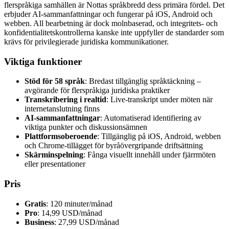
flerspråkiga samhällen är Nottas språkbredd dess primära fördel. Det
erbjuder AI-sammanfattningar och fungerar på iOS, Android och
webben. All bearbetning är dock molnbaserad, och integritets- och
konfidentialitetskontrollerna kanske inte uppfyller de standarder som
krävs för privilegierade juridiska kommunikationer.
Viktiga funktioner
Stöd för 58 språk
: Bredast tillgänglig språktäckning –
avgörande för flerspråkiga juridiska praktiker
Transkribering i realtid
: Live-transkript under möten när
internetanslutning finns
AI-sammanfattningar
: Automatiserad identifiering av
viktiga punkter och diskussionsämnen
Plattformsoberoende
: Tillgänglig på iOS, Android, webben
och Chrome-tillägget för byråövergripande driftsättning
Skärminspelning
: Fånga visuellt innehåll under fjärrmöten
eller presentationer
Pris
Gratis
: 120 minuter/månad
Pro
: 14,99 USD/månad
Business
: 27,99 USD/månad