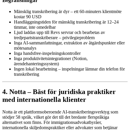
Begränsningar
Mänsklig transkribering är dyr – ett 60-minuters klientmöte
kostar 90 USD
Handläggningstiden för mänsklig transkribering är 12–24
timmar, inte omedelbar
Ljud laddas upp till Revs servrar och bearbetas av
tredjepartstranskriberare – privilegieproblem
Inga AI-sammanfattningar, extraktion av åtgärdspunkter eller
mötesanalys
Inga handsfree-inspelningskontroller
Inga produktivitetsintegrationer (Notion,
ärendehanteringssystem)
Ingen lokal bearbetning – inspelningar lämnar din telefon för
transkribering
4. Notta – Bäst för juridiska praktiker
med internationella klienter
Notta är ett plattformsoberoende AI-transkriberingsverktyg som
stödjer 58 språk, vilket gör det till det bredaste flerspråkiga
alternativet som finns. För immigrationsadvokatbyråer,
internationella skiljedomspraktiker eller advokater som betjänar