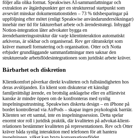
följer alla olika format. Speakwises AI-sammanfattningar och
extraktion av åtgärdspunkter ger en strukturerad startpunkt som
avsevärt minskar dokumentationstiden – 73 % tidsbesparingar på
uppföljning efter mötet (enligt Speakwise användarundersökningar)
innebär mer tid för fakturerbart arbete och ärendestrategi. Inbyggd
Notion-integration låter advokater bygga en
ärendehanteringsstruktur där varje klientinteraktion automatiskt
arkiveras, är sökbar och organiserad. Rev ger råtranskript som
kräver manuell formatering och organisation. Otter och Notta
erbjuder grundläggande sammanfattningar men saknar den
strukturerade arbetsflödesintegrationen som juridiskt arbete kräver.
Bärbarhet och diskretion
Klientkomfort påverkar direkt kvaliteten och fullständigheten hos
deras avslöjanden. En klient som diskuterar ett känsligt
familjerättsligt ärende, en brottslig anklagelse eller en affärstvist
kanske är mindre öppen om de konfronteras med synlig
inspelningsutrustning. Speakwises diskreta design – en iPhone på
bordet kontrollerad via AirPods – skapar ingen psykologisk barriär.
Klienten ser ett samtal, inte en inspelningssession. Detta spelar
enormt stor roll i juridisk praktik, där kvaliteten på advokat-klient-
relationen bestämmer kvaliteten på representationen. Rev och Otter
kräver båda synlig interaktion med telefonen för att hantera
inspelningen, vilket kan bryta konversationsflödet.