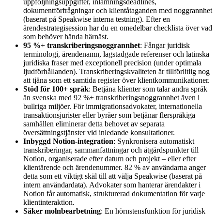
uppföljningsuppgifter, inlämningsdeadlines,
dokumentförfrågningar och klientåtaganden med noggrannhet
(baserat på Speakwise interna testning). Efter en
ärendestrategisession har du en omedelbar checklista över vad
som behöver hända härnäst.
95 %+ transkriberingsnoggrannhet
: Fångar juridisk
terminologi, ärendenamn, lagstadgade referenser och latinska
juridiska fraser med exceptionell precision (under optimala
ljudförhållanden). Transkriberingskvaliteten är tillförlitlig nog
att tjäna som ett samtida register över klientkommunikationer.
Stöd för 100+ språk
: Betjäna klienter som talar andra språk
än svenska med 92 %+ transkriberingsnoggrannhet även i
bullriga miljöer. För immigrationsadvokater, internationella
transaktionsjurister eller byråer som betjänar flerspråkiga
samhällen eliminerar detta behovet av separata
översättningstjänster vid inledande konsultationer.
Inbyggd Notion-integration
: Synkronisera automatiskt
transkriberingar, sammanfattningar och åtgärdspunkter till
Notion, organiserade efter datum och projekt – eller efter
klientärende och ärendenummer. 82 % av användarna anger
detta som ett viktigt skäl till att välja Speakwise (baserat på
intern användardata). Advokater som hanterar ärendakter i
Notion får automatisk, strukturerad dokumentation för varje
klientinteraktion.
Säker molnbearbetning
: En hörnstensfunktion för juridisk