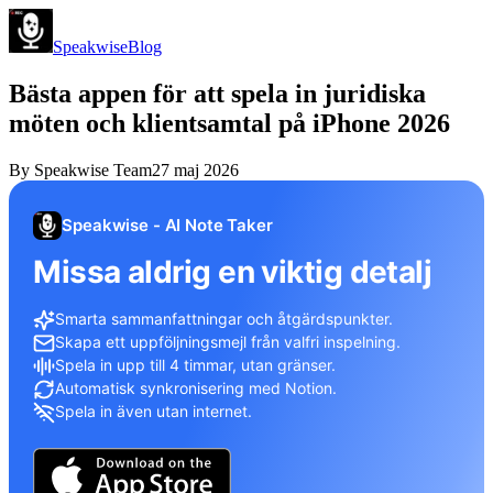
Speakwise
Blog
Bästa appen för att spela in juridiska
möten och klientsamtal på iPhone 2026
By
Speakwise Team
27 maj 2026
Speakwise - AI Note Taker
Missa aldrig en viktig detalj
Smarta sammanfattningar och åtgärdspunkter.
Skapa ett uppföljningsmejl från valfri inspelning.
Spela in upp till 4 timmar, utan gränser.
Automatisk synkronisering med Notion.
Spela in även utan internet.