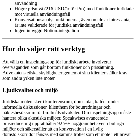
användning
Högre prisnivå (216 USD/år för Pro) med funktioner inriktade
mot virtuella användningsfall
Konversationsanalysfunktionerna, även om de är intressanta,
är inte validerade för juridiska användningsfall
Ingen inbyggd Notion-integration
Hur du väljer rätt verktyg
Att välja en inspelningsapp för juridiskt arbete involverar
överväganden som går bortom funktioner och prissättning.
Advokatens etiska skyldigheter gentemot sina klienter ställer krav
som andra yrken inte möter.
Ljudkvalitet och miljö
Juridiska möten sker i konferensrum, domstolar, kaféer under
informella diskussioner, klienthem för boutredningar och
häktesbesöksrum för brottmålsadvokater. Din inspelningsapp måste
hantera olika akustiska miljöer. Speakwises avancerade
brusreducering upprätthåller 92 %+ noggrannhet även i bullriga
miljöer och säkerställer att en konversation i en livlig
domstolskorridor fångas med samma trohet som ett möte i ett privat