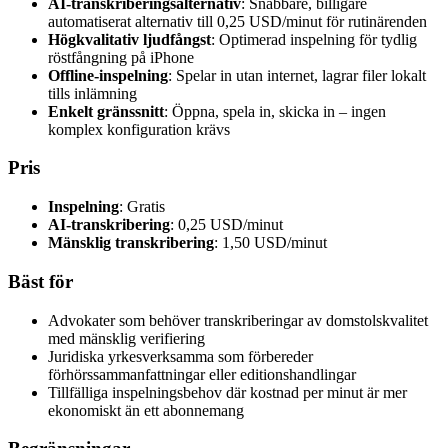
AI-transkriberingsalternativ
: Snabbare, billigare
automatiserat alternativ till 0,25 USD/minut för rutinärenden
Högkvalitativ ljudfångst
: Optimerad inspelning för tydlig
röstfångning på iPhone
Offline-inspelning
: Spelar in utan internet, lagrar filer lokalt
tills inlämning
Enkelt gränssnitt
: Öppna, spela in, skicka in – ingen
komplex konfiguration krävs
Pris
Inspelning
: Gratis
AI-transkribering
: 0,25 USD/minut
Mänsklig transkribering
: 1,50 USD/minut
Bäst för
Advokater som behöver transkriberingar av domstolskvalitet
med mänsklig verifiering
Juridiska yrkesverksamma som förbereder
förhörssammanfattningar eller editionshandlingar
Tillfälliga inspelningsbehov där kostnad per minut är mer
ekonomiskt än ett abonnemang