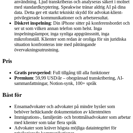
användning. Ljud transkriberas och analyseras säkert i molnet
med standardkryptering. Speakwise tränar aldrig AI på dina
data. Detta ger ett starkt tekniskt skydd för advokat-klient-
privilegierade kommunikationer och arbetsresultat.
Diskret inspelning
: Din iPhone sitter på konferensbordet och
ser ut som vilken annan telefon som helst. Inga
inspelningslampor, inga synliga appgränssnitt, inga
mikrofonställ. Klienter som redan är oroliga för sin juridiska
situation konfronteras inte med påträngande
övervakningsutrustning.
Pris
Gratis provperiod
: Full tillgång till alla funktioner
Premium
: 59,99 USD/år – obegränsad transkribering, AI-
sammanfattningar, Notion-synk, 100+ språk
Bäst för
Ensamadvokater och advokater på mindre byråer som
behöver heltäckande dokumentation av klientmöten
Immigrations-, familjerätt- och brottmålsadvokater som arbetar
med klienter som talar flera språk
Advokater som kräver högsta möjliga dataintegritet för