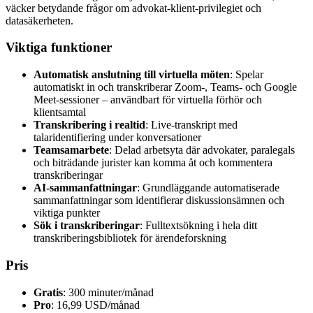
väcker betydande frågor om advokat-klient-privilegiet och
datasäkerheten.
Viktiga funktioner
Automatisk anslutning till virtuella möten
: Spelar
automatiskt in och transkriberar Zoom-, Teams- och Google
Meet-sessioner – användbart för virtuella förhör och
klientsamtal
Transkribering i realtid
: Live-transkript med
talaridentifiering under konversationer
Teamsamarbete
: Delad arbetsyta där advokater, paralegals
och biträdande jurister kan komma åt och kommentera
transkriberingar
AI-sammanfattningar
: Grundläggande automatiserade
sammanfattningar som identifierar diskussionsämnen och
viktiga punkter
Sök i transkriberingar
: Fulltextsökning i hela ditt
transkriberingsbibliotek för ärendeforskning
Pris
Gratis
: 300 minuter/månad
Pro
: 16,99 USD/månad