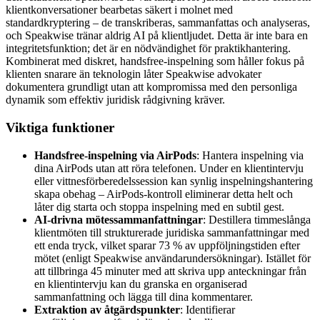
klientkonversationer bearbetas säkert i molnet med
standardkryptering – de transkriberas, sammanfattas och analyseras,
och Speakwise tränar aldrig AI på klientljudet. Detta är inte bara en
integritetsfunktion; det är en nödvändighet för praktikhantering.
Kombinerat med diskret, handsfree-inspelning som håller fokus på
klienten snarare än teknologin låter Speakwise advokater
dokumentera grundligt utan att kompromissa med den personliga
dynamik som effektiv juridisk rådgivning kräver.
Viktiga funktioner
Handsfree-inspelning via AirPods
: Hantera inspelning via
dina AirPods utan att röra telefonen. Under en klientintervju
eller vittnesförberedelssession kan synlig inspelningshantering
skapa obehag – AirPods-kontroll eliminerar detta helt och
låter dig starta och stoppa inspelning med en subtil gest.
AI-drivna mötessammanfattningar
: Destillera timmeslånga
klientmöten till strukturerade juridiska sammanfattningar med
ett enda tryck, vilket sparar 73 % av uppföljningstiden efter
mötet (enligt Speakwise användarundersökningar). Istället för
att tillbringa 45 minuter med att skriva upp anteckningar från
en klientintervju kan du granska en organiserad
sammanfattning och lägga till dina kommentarer.
Extraktion av åtgärdspunkter
: Identifierar