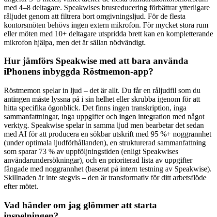
med 4–8 deltagare. Speakwises brusreducering förbättrar ytterligare
råljudet genom att filtrera bort omgivningsljud. För de flesta
kontorsmöten behövs ingen extern mikrofon. För mycket stora rum
eller möten med 10+ deltagare utspridda brett kan en kompletterande
mikrofon hjälpa, men det är sällan nödvändigt.
Hur jämförs Speakwise med att bara använda
iPhonens inbyggda Röstmemon-app?
Röstmemon spelar in ljud – det är allt. Du får en råljudfil som du
antingen måste lyssna på i sin helhet eller skrubba igenom för att
hitta specifika ögonblick. Det finns ingen transkription, inga
sammanfattningar, inga uppgifter och ingen integration med något
verktyg. Speakwise spelar in samma ljud men bearbetar det sedan
med AI för att producera en sökbar utskrift med 95 %+ noggrannhet
(under optimala ljudförhållanden), en strukturerad sammanfattning
som sparar 73 % av uppföljningstiden (enligt Speakwises
användarundersökningar), och en prioriterad lista av uppgifter
fångade med noggrannhet (baserat på intern testning av Speakwise).
Skillnaden är inte stegvis – den är transformativ för ditt arbetsflöde
efter mötet.
Vad händer om jag glömmer att starta
inspelningen?