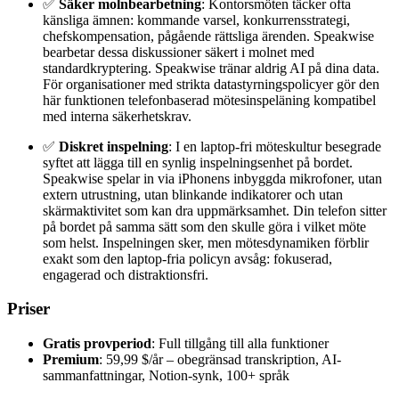
✅
Säker molnbearbetning
: Kontorsmöten täcker ofta
känsliga ämnen: kommande varsel, konkurrensstrategi,
chefskompensation, pågående rättsliga ärenden. Speakwise
bearbetar dessa diskussioner säkert i molnet med
standardkryptering. Speakwise tränar aldrig AI på dina data.
För organisationer med strikta datastyrningspolicyer gör den
här funktionen telefonbaserad mötesinspeläning kompatibel
med interna säkerhetskrav.
✅
Diskret inspelning
: I en laptop-fri möteskultur besegrade
syftet att lägga till en synlig inspelningsenhet på bordet.
Speakwise spelar in via iPhonens inbyggda mikrofoner, utan
extern utrustning, utan blinkande indikatorer och utan
skärmaktivitet som kan dra uppmärksamhet. Din telefon sitter
på bordet på samma sätt som den skulle göra i vilket möte
som helst. Inspelningen sker, men mötesdynamiken förblir
exakt som den laptop-fria policyn avsåg: fokuserad,
engagerad och distraktionsfri.
Priser
Gratis provperiod
: Full tillgång till alla funktioner
Premium
: 59,99 $/år – obegränsad transkription, AI-
sammanfattningar, Notion-synk, 100+ språk