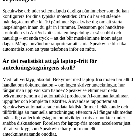
Speakwise erbjuder schemalagda dagliga påminnelser som du kan
konfigurera för dina typiska mötestider. Om du har ett stående
måndag-teammöte kl. 10 påminner Speakwise dig om att starta
inspelningen innan du går in i rummet. Dessutom gör handsfree-
kontrollen via AirPods att starta en inspelning är så snabbt och
naturligt – ett enda tryck – att det blir muskelminne inom några
dagar. Många användare rapporterar att starta Speakwise blir lika
automatiskt som att tysta telefonen inför ett möte.
Är det realistiskt att gå laptop-fritt för
anteckningstagningens skull?
Med rätt verktyg, absolut. Bekymret med laptop-fria möten har alltid
handlat om dokumentation – om ingen skriver anteckningar, hur
fångar man upp vad som hände? Speakwise eliminerar detta
bekymmer genom att automatiskt producera AI-sammanfattningar,
uppgifter och kompletta utskrifter. Användare rapporterar att
Speakwises automatiserade utdata faktiskt är mer heltäckande och
tillförlitliga än manuella anteckningar, eftersom AI fångar allt medan
mänskliga anteckningstagare oundvikligen missar punkter under
snabba diskussioner. Rörelsen för laptop-fria möten accelererar just
för att verktyg som Speakwise har gjort manuellt
anteckningstagande onödigt.