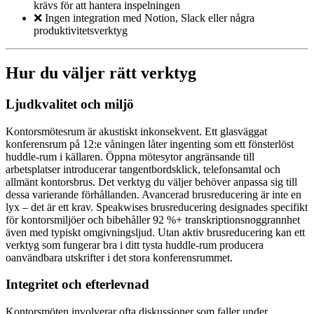
krävs för att hantera inspelningen
❌ Ingen integration med Notion, Slack eller några
produktivitetsverktyg
Hur du väljer rätt verktyg
Ljudkvalitet och miljö
Kontorsmötesrum är akustiskt inkonsekvent. Ett glasväggat
konferensrum på 12:e våningen låter ingenting som ett fönsterlöst
huddle-rum i källaren. Öppna mötesytor angränsande till
arbetsplatser introducerar tangentbordsklick, telefonsamtal och
allmänt kontorsbrus. Det verktyg du väljer behöver anpassa sig till
dessa varierande förhållanden. Avancerad brusreducering är inte en
lyx – det är ett krav. Speakwises brusreducering designades specifikt
för kontorsmiljöer och bibehåller 92 %+ transkriptionsnoggrannhet
även med typiskt omgivningsljud. Utan aktiv brusreducering kan ett
verktyg som fungerar bra i ditt tysta huddle-rum producera
oanvändbara utskrifter i det stora konferensrummet.
Integritet och efterlevnad
Kontorsmöten involverar ofta diskussioner som faller under