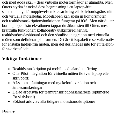
och med goda skäl – dess virtuella mötesförmågor är utmärkta. Men
Otters styrka är också dess begränsning i ett laptop-fritt
sammanhang: kärnupplevelsen kretsar kring ett skrivbordsgränssnitt
och virtuella mötesbotar. Mobilappen kan spela in kontorsmöten,
och realtidstranskriptionsfunktionen fungerar på iOS. Men när du tar
bort laptopen från ekvationen tappar du åtkomsten till Otters mest
kraftfulla funktioner: kollaborativ utskriftsredigering,
realtidsmötesdashboard och den sömlösa integration med virtuella
möten som definierar plattformen. Det är ett kapabelt reservalternativ
för enstaka laptop-fria möten, men det designades inte för ett telefon-
först-arbetsflöde.
Viktiga funktioner
Realtidstranskription på mobil med talaridentifiering
OtterPilot-integration för virtuella möten (kräver laptop eller
skrivbord)
AI-sammanfattningar med nyckelordextraktion och
ämnesmarkeringar
Delad arbetsyta för teamtranskriptionssamarbete (optimerad
för skrivbord)
Sökbart arkiv av alla tidigare mötestransskriptioner
Priser