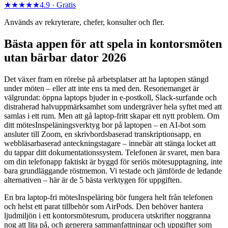
★★★★★
4.9 ·
Gratis
Används av rekryterare, chefer, konsulter och fler.
Bästa appen för att spela in kontorsmöten
utan bärbar dator 2026
Det växer fram en rörelse på arbetsplatser att ha laptopen stängd
under möten – eller att inte ens ta med den. Resonemanget är
välgrundat: öppna laptops bjuder in e-postkoll, Slack-surfande och
distraherad halvuppmärksamhet som undergräver hela syftet med att
samlas i ett rum. Men att gå laptop-fritt skapar ett nytt problem. Om
ditt mötesInspeläningsverktyg bor på laptopen – en AI-bot som
ansluter till Zoom, en skrivbordsbaserad transkriptionsapp, en
webbläsarbaserad anteckningstagare – innebär att stänga locket att
du tappar ditt dokumentationssystem. Telefonen är svaret, men bara
om din telefonapp faktiskt är byggd för seriös mötesupptagning, inte
bara grundläggande röstmemon. Vi testade och jämförde de ledande
alternativen – här är de 5 bästa verktygen för uppgiften.
En bra laptop-fri mötesInspeläring bör fungera helt från telefonen
och helst ett parat tillbehör som AirPods. Den behöver hantera
ljudmiljön i ett kontorsmötesrum, producera utskrifter noggranna
nog att lita på, och generera sammanfattningar och uppgifter som