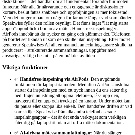
distraktioner – det handlar om att fundamentalt förändra hur möten
fungerar. När alla är närvarande och engagerade är diskussioner
kortare, beslut fattas snabbare och uppföljningen är mer fokuserad.
Men det fungerar bara om någon fortfarande fångar vad som händer.
Speakwise fyller den rollen osynligt. Det finns inget "låt mig starta
appen"-ögonblick i början av mötet. Handsfree-inspelning via
AirPods innebär att du trycker en gång och glömmer det. Telefonen
på bordet ser likadan ut som den skulle utan inspelning. Efter mötet
genererar Speakwises AI allt en manuell anteckningstagare skulle ha
producerat – strukturerade sammanfattningar, uppgifter med
ansvariga, viktiga beslut – på en bråkdel av tiden.
Viktiga funktioner
✅
Handsfree-inspelning via AirPods
: Den avgörande
funktionen för laptop-fria möten. Med dina AirPods anslutna
startar du inspelningen med ett tryck innan du ens sätter dig
ned. Ingen anledning att öppna telefonen, låsa upp den,
navigera till en app och trycka på en knapp. Under mötet kan
du pausa eller stoppa lika enkelt. Den handsfree-driften är vad
som skiljer Speakwise från alla andra telefonbaserade
inspelningsappar – det är det enda verktyget som verkligen
låter dig gå laptop-fritt utan att offra mötesdokumentation.
✅
AI-drivna mötessammanfattningar
: När du stänger