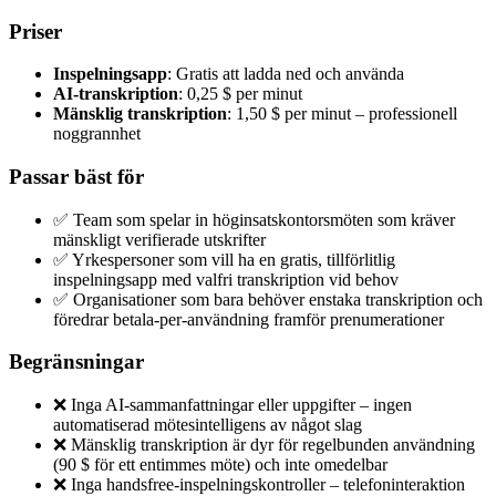
Priser
Inspelningsapp
: Gratis att ladda ned och använda
AI-transkription
: 0,25 $ per minut
Mänsklig transkription
: 1,50 $ per minut – professionell
noggrannhet
Passar bäst för
✅ Team som spelar in höginsatskontorsmöten som kräver
mänskligt verifierade utskrifter
✅ Yrkespersoner som vill ha en gratis, tillförlitlig
inspelningsapp med valfri transkription vid behov
✅ Organisationer som bara behöver enstaka transkription och
föredrar betala-per-användning framför prenumerationer
Begränsningar
❌ Inga AI-sammanfattningar eller uppgifter – ingen
automatiserad mötesintelligens av något slag
❌ Mänsklig transkription är dyr för regelbunden användning
(90 $ för ett entimmes möte) och inte omedelbar
❌ Inga handsfree-inspelningskontroller – telefoninteraktion