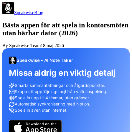
Speakwise
Blog
Bästa appen för att spela in kontorsmöten
utan bärbar dator (2026)
By
Speakwise Team
18 maj 2026
Speakwise - AI Note Taker
Missa aldrig en viktig detalj
Smarta sammanfattningar och åtgärdspunkter.
Skapa ett uppföljningsmejl från valfri inspelning.
Spela in upp till 4 timmar, utan gränser.
Automatisk synkronisering med Notion.
Spela in även utan internet.