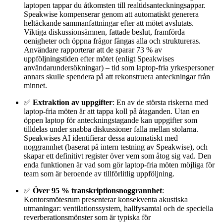
laptopen tappar du åtkomsten till realtidsanteckningsappar.
Speakwise kompenserar genom att automatiskt generera
heltäckande sammanfattningar efter att mötet avslutats.
Viktiga diskussionsämnen, fattade beslut, framförda
oenigheter och öppna frågor fångas alla och struktureras.
Användare rapporterar att de sparar 73 % av
uppföljningstiden efter mötet (enligt Speakwises
användarundersökningar) – tid som laptop-fria yrkespersoner
annars skulle spendera på att rekonstruera anteckningar från
minnet.
✅
Extraktion av uppgifter
: En av de största riskerna med
laptop-fria möten är att tappa koll på åtaganden. Utan en
öppen laptop för anteckningstagande kan uppgifter som
tilldelas under snabba diskussioner falla mellan stolarna.
Speakwises AI identifierar dessa automatiskt med
noggrannhet (baserat på intern testning av Speakwise), och
skapar ett definitivt register över vem som åtog sig vad. Den
enda funktionen är vad som gör laptop-fria möten möjliga för
team som är beroende av tillförlitlig uppföljning.
✅
Över 95 % transkriptionsnoggrannhet
:
Kontorsmötesrum presenterar konsekventa akustiska
utmaningar: ventilationssystem, hallfysamtal och de speciella
reverberationsmönster som är typiska för