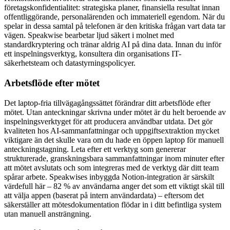
företagskonfidentialitet: strategiska planer, finansiella resultat innan
offentliggörande, personalärenden och immateriell egendom. När du
spelar in dessa samtal på telefonen är den kritiska frågan vart data tar
vägen. Speakwise bearbetar ljud säkert i molnet med
standardkryptering och tränar aldrig AI på dina data. Innan du inför
ett inspelningsverktyg, konsultera din organisations IT-
säkerhetsteam och datastyrningspolicyer.
Arbetsflöde efter mötet
Det laptop-fria tillvägagångssättet förändrar ditt arbetsflöde efter
mötet. Utan anteckningar skrivna under mötet är du helt beroende av
inspelningsverktyget för att producera användbar utdata. Det gör
kvaliteten hos AI-sammanfattningar och uppgiftsextraktion mycket
viktigare än det skulle vara om du hade en öppen laptop för manuell
anteckningstagning. Leta efter ett verktyg som genererar
strukturerade, granskningsbara sammanfattningar inom minuter efter
att mötet avslutats och som integreras med de verktyg där ditt team
spårar arbete. Speakwises inbyggda Notion-integration är särskilt
värdefull här – 82 % av användarna anger det som ett viktigt skäl till
att välja appen (baserat på intern användardata) – eftersom det
säkerställer att mötesdokumentation flödar in i ditt befintliga system
utan manuell ansträngning.