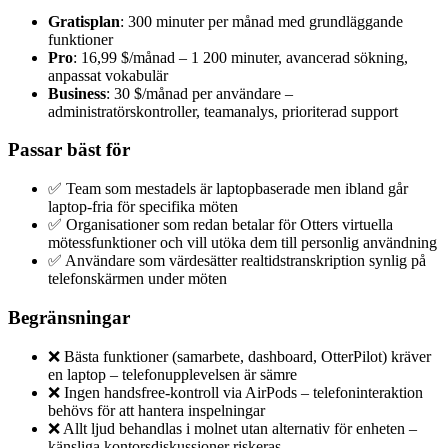
Gratisplan
: 300 minuter per månad med grundläggande
funktioner
Pro
: 16,99 $/månad – 1 200 minuter, avancerad sökning,
anpassat vokabulär
Business
: 30 $/månad per användare –
administratörskontroller, teamanalys, prioriterad support
Passar bäst för
✅ Team som mestadels är laptopbaserade men ibland går
laptop-fria för specifika möten
✅ Organisationer som redan betalar för Otters virtuella
mötessfunktioner och vill utöka dem till personlig användning
✅ Användare som värdesätter realtidstranskription synlig på
telefonskärmen under möten
Begränsningar
❌ Bästa funktioner (samarbete, dashboard, OtterPilot) kräver
en laptop – telefonupplevelsen är sämre
❌ Ingen handsfree-kontroll via AirPods – telefoninteraktion
behövs för att hantera inspelningar
❌ Allt ljud behandlas i molnet utan alternativ för enheten –
känsliga kontorsdiskussioner riskeras