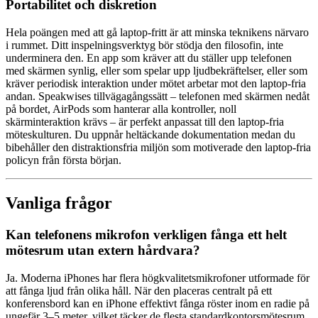
Portabilitet och diskretion
Hela poängen med att gå laptop-fritt är att minska teknikens närvaro
i rummet. Ditt inspelningsverktyg bör stödja den filosofin, inte
underminera den. En app som kräver att du ställer upp telefonen
med skärmen synlig, eller som spelar upp ljudbekräftelser, eller som
kräver periodisk interaktion under mötet arbetar mot den laptop-fria
andan. Speakwises tillvägagångssätt – telefonen med skärmen nedåt
på bordet, AirPods som hanterar alla kontroller, noll
skärminteraktion krävs – är perfekt anpassat till den laptop-fria
möteskulturen. Du uppnår heltäckande dokumentation medan du
bibehåller den distraktionsfria miljön som motiverade den laptop-fria
policyn från första början.
Vanliga frågor
Kan telefonens mikrofon verkligen fånga ett helt
mötesrum utan extern hårdvara?
Ja. Moderna iPhones har flera högkvalitetsmikrofoner utformade för
att fånga ljud från olika håll. När den placeras centralt på ett
konferensbord kan en iPhone effektivt fånga röster inom en radie på
ungefär 3–5 meter, vilket täcker de flesta standardkontorsmötesrum