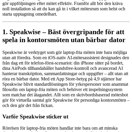
gör uppföljningen efter mötet effektiv. Framför allt bör den kräva
noll installation så att du kan gå in i vilket mötesrum som helst och
starta upptagning omedelbart.
1. Speakwise – Bäst övergripande för att
spela in kontorsmöten utan bärbar dator
Speakwise är verktyget som gör laptop-fria möten inte bara möjliga
utan att föredra. Som en iOS-nativ AI-mötesassistent designades den
från dag ett för telefon-först-scenariot: din iPhone sitter på bordet,
dina AirPods tillhandahåller handsfree-kontroll och avancerad AI
hanterar transkription, sammanfattningar och uppgifter – allt utan att
röra en bärbar dator. Med ett App Store-betyg på 4,9 stjärnor har
Speakwise blivit standardlösningen för yrkespersoner som anammat
filosofin om laptop-fria möten och behöver ett inspelningssystem
som matchar det åtagandet. Allt som en skrivbordsbaserad mötesbot
gör för virtuella samtal gör Speakwise för personliga kontorsmöten –
och den gör det från fickan.
Varför Speakwise sticker ut
Rörelsen för laptop-fria möten handlar inte bara om att minska