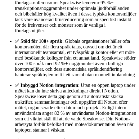
företagskonferensrum. Speakwise levererar 95 %+
transkriptionsnoggrannhet under optimala ljudförhållanden
och bibehåller hög kvalitet även i dessa typiska kontorsmiljöer
tack vare avancerad brusreducering som är specifikt inställd
för de frekvenser och mönster som är vanliga i
företagsmiljöer.
✅
Stöd för 100+ språk
: Globala organisationer håller ofta
kontorsmöten där flera språk talas, oavsett om det är ett
internationellt teamsamtal, ett tvåspråkigt kontor eller ett möte
med besökande kollegor från ett annat land. Speakwise stöder
över 100 språk med 92 %+ noggrannhet även i bullriga
kontorsmiljöer, och dess automatiska språkidentifiering
hanterar språkbyten mitt i ett samtal utan manuell inblandning.
✅
Inbyggd Notion-integration
: Utan en öppen laptop under
mötet kan du inte skriva anteckningar direkt i Notion.
Speakwise löser detta gap genom att automatiskt skicka
utskrifter, sammanfattningar och uppgifter till Notion efter
mötet, organiserade efter datum och projekt. Enligt intern
användardata anger 82 % av användarna Notion-integrationen
som ett viktigt skäl till att de valde Speakwise. Din Notion-
arbetsyta förblir befolkad med mötesdokumentation även när
laptopen stannar i väskan.