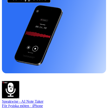
Speakwise -
AI Note Taker
För fysiska möten · iPhone