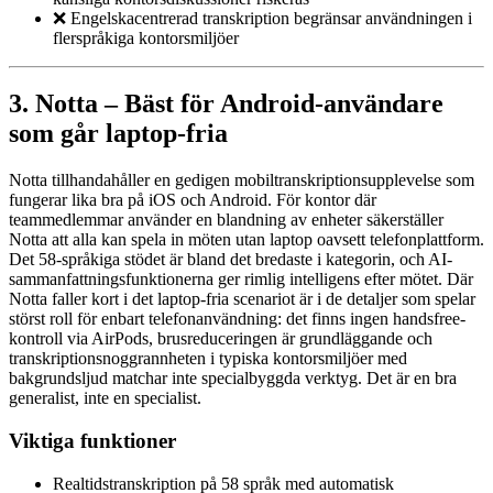
❌ Engelskacentrerad transkription begränsar användningen i
flerspråkiga kontorsmiljöer
3. Notta – Bäst för Android-användare
som går laptop-fria
Notta tillhandahåller en gedigen mobiltranskriptionsupplevelse som
fungerar lika bra på iOS och Android. För kontor där
teammedlemmar använder en blandning av enheter säkerställer
Notta att alla kan spela in möten utan laptop oavsett telefonplattform.
Det 58-språkiga stödet är bland det bredaste i kategorin, och AI-
sammanfattningsfunktionerna ger rimlig intelligens efter mötet. Där
Notta faller kort i det laptop-fria scenariot är i de detaljer som spelar
störst roll för enbart telefonanvändning: det finns ingen handsfree-
kontroll via AirPods, brusreduceringen är grundläggande och
transkriptionsnoggrannheten i typiska kontorsmiljöer med
bakgrundsljud matchar inte specialbyggda verktyg. Det är en bra
generalist, inte en specialist.
Viktiga funktioner
Realtidstranskription på 58 språk med automatisk