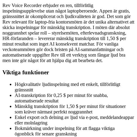
Rev Voice Recorder erbjuder en ren, tillförlitlig
inspelningsupplevelse utan något laptopberoende. Appen är gratis,
gränssnittet är okomplicerat och ljudkvaliteten är god. Det som gör
Rev relevant för laptop-fria kontorsmöten är det unika alternativet att
skicka inspelningar för mänsklig transkription. I möten där absolut
noggrannhet spelar roll – styrelsemöten, efterlevnadsgranskning,
HR-förfaranden – levererar mänsklig transkription till 1,50 $ per
minut resultat som inget AI konsekvent matchar. För vanliga
veckoteammöten gör dock bristen på AI-sammanfattningar och
automatiserade uppgifter Rev till ett verktyg som fångar ljud bra
men inte gör något för att hjälpa dig att bearbeta det.
Viktiga funktioner
Högkvalitativ ljudinspelning med ett enkelt, tillförlitligt
gränssnitt
AI-transkription för 0,25 $ per minut för snabba,
automatiserade resultat
Mänsklig transkription för 1,50 $ per minut för situationer
som kräver närmast perfekt noggrannhet
Enkel export och delning av ljud via e-post, meddelandeappar
eller molnlagring
Bokmärkning under inspelning för att flagga viktiga
ögonblick för senare granskning