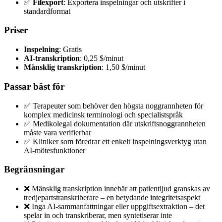
✅
Filexport
: Exportera inspelningar och utskrifter i
standardformat
Priser
Inspelning
: Gratis
AI-transkription
: 0,25 $/minut
Mänsklig transkription
: 1,50 $/minut
Passar bäst för
✅ Terapeuter som behöver den högsta noggrannheten för
komplex medicinsk terminologi och specialistspråk
✅ Medikolegal dokumentation där utskriftsnoggrannheten
måste vara verifierbar
✅ Kliniker som föredrar ett enkelt inspelningsverktyg utan
AI-mötesfunktioner
Begränsningar
❌ Mänsklig transkription innebär att patientljud granskas av
tredjepartstranskriberare – en betydande integritetsaspekt
❌ Inga AI-sammanfattningar eller uppgiftsextraktion – det
spelar in och transkriberar, men syntetiserar inte