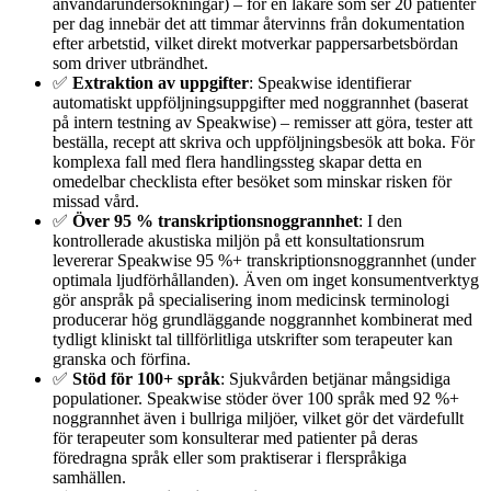
användarundersökningar) – för en läkare som ser 20 patienter
per dag innebär det att timmar återvinns från dokumentation
efter arbetstid, vilket direkt motverkar pappersarbetsbördan
som driver utbrändhet.
✅
Extraktion av uppgifter
: Speakwise identifierar
automatiskt uppföljningsuppgifter med noggrannhet (baserat
på intern testning av Speakwise) – remisser att göra, tester att
beställa, recept att skriva och uppföljningsbesök att boka. För
komplexa fall med flera handlingssteg skapar detta en
omedelbar checklista efter besöket som minskar risken för
missad vård.
✅
Över 95 % transkriptionsnoggrannhet
: I den
kontrollerade akustiska miljön på ett konsultationsrum
levererar Speakwise 95 %+ transkriptionsnoggrannhet (under
optimala ljudförhållanden). Även om inget konsumentverktyg
gör anspråk på specialisering inom medicinsk terminologi
producerar hög grundläggande noggrannhet kombinerat med
tydligt kliniskt tal tillförlitliga utskrifter som terapeuter kan
granska och förfina.
✅
Stöd för 100+ språk
: Sjukvården betjänar mångsidiga
populationer. Speakwise stöder över 100 språk med 92 %+
noggrannhet även i bullriga miljöer, vilket gör det värdefullt
för terapeuter som konsulterar med patienter på deras
föredragna språk eller som praktiserar i flerspråkiga
samhällen.