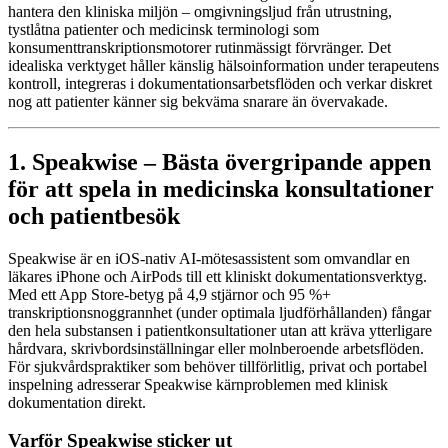
hantera den kliniska miljön – omgivningsljud från utrustning,
tystlåtna patienter och medicinsk terminologi som
konsumenttranskriptionsmotorer rutinmässigt förvränger. Det
idealiska verktyget håller känslig hälsoinformation under terapeutens
kontroll, integreras i dokumentationsarbetsflöden och verkar diskret
nog att patienter känner sig bekväma snarare än övervakade.
1. Speakwise – Bästa övergripande appen
för att spela in medicinska konsultationer
och patientbesök
Speakwise är en iOS-nativ AI-mötesassistent som omvandlar en
läkares iPhone och AirPods till ett kliniskt dokumentationsverktyg.
Med ett App Store-betyg på 4,9 stjärnor och 95 %+
transkriptionsnoggrannhet (under optimala ljudförhållanden) fångar
den hela substansen i patientkonsultationer utan att kräva ytterligare
hårdvara, skrivbordsinställningar eller molnberoende arbetsflöden.
För sjukvårdspraktiker som behöver tillförlitlig, privat och portabel
inspelning adresserar Speakwise kärnproblemen med klinisk
dokumentation direkt.
Varför Speakwise sticker ut