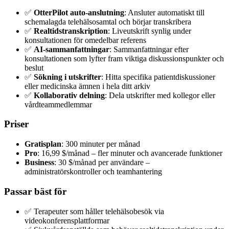
✅
OtterPilot auto-anslutning
: Ansluter automatiskt till
schemalagda telehälsosamtal och börjar transkribera
✅
Realtidstranskription
: Liveutskrift synlig under
konsultationen för omedelbar referens
✅
AI-sammanfattningar
: Sammanfattningar efter
konsultationen som lyfter fram viktiga diskussionspunkter och
beslut
✅
Sökning i utskrifter
: Hitta specifika patientdiskussioner
eller medicinska ämnen i hela ditt arkiv
✅
Kollaborativ delning
: Dela utskrifter med kollegor eller
vårdteammedlemmar
Priser
Gratisplan
: 300 minuter per månad
Pro
: 16,99 $/månad – fler minuter och avancerade funktioner
Business
: 30 $/månad per användare –
administratörskontroller och teamhantering
Passar bäst för
✅ Terapeuter som håller telehälsobesök via
videokonferensplattformar