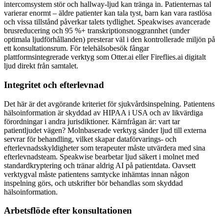
intercomsystem stör och hallway-ljud kan tränga in. Patienternas tal
varierar enormt – äldre patienter kan tala tyst, barn kan vara rastlösa
och vissa tillstånd påverkar talets tydlighet. Speakwises avancerade
brusreducering och 95 %+ transkriptionsnoggrannhet (under
optimala ljudförhållanden) presterar väl i den kontrollerade miljön på
ett konsultationsrum. För telehälsobesök fångar
plattformsintegrerade verktyg som Otter.ai eller Fireflies.ai digitalt
ljud direkt från samtalet.
Integritet och efterlevnad
Det här är det avgörande kriteriet för sjukvårdsinspelning. Patientens
hälsoinformation är skyddad av HIPAA i USA och av likvärdiga
förordningar i andra jurisdiktioner. Kärnfrågan är: vart tar
patientljudet vägen? Molnbaserade verktyg sänder ljud till externa
servrar för behandling, vilket skapar dataförvarings- och
efterlevnadsskyldigheter som terapeuter måste utvärdera med sina
efterlevnadsteam. Speakwise bearbetar ljud säkert i molnet med
standardkryptering och tränar aldrig AI på patientdata. Oavsett
verktygval måste patientens samtycke inhämtas innan någon
inspelning görs, och utskrifter bör behandlas som skyddad
hälsoinformation.
Arbetsflöde efter konsultationen