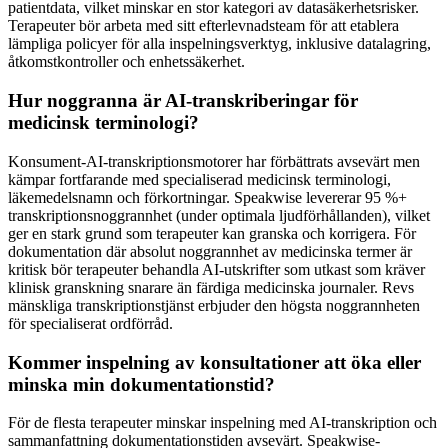
patientdata, vilket minskar en stor kategori av datasäkerhetsrisker.
Terapeuter bör arbeta med sitt efterlevnadsteam för att etablera
lämpliga policyer för alla inspelningsverktyg, inklusive datalagring,
åtkomstkontroller och enhetssäkerhet.
Hur noggranna är AI-transkriberingar för
medicinsk terminologi?
Konsument-AI-transkriptionsmotorer har förbättrats avsevärt men
kämpar fortfarande med specialiserad medicinsk terminologi,
läkemedelsnamn och förkortningar. Speakwise levererar 95 %+
transkriptionsnoggrannhet (under optimala ljudförhållanden), vilket
ger en stark grund som terapeuter kan granska och korrigera. För
dokumentation där absolut noggrannhet av medicinska termer är
kritisk bör terapeuter behandla AI-utskrifter som utkast som kräver
klinisk granskning snarare än färdiga medicinska journaler. Revs
mänskliga transkriptionstjänst erbjuder den högsta noggrannheten
för specialiserat ordförråd.
Kommer inspelning av konsultationer att öka eller
minska min dokumentationstid?
För de flesta terapeuter minskar inspelning med AI-transkription och
sammanfattning dokumentationstiden avsevärt. Speakwise-