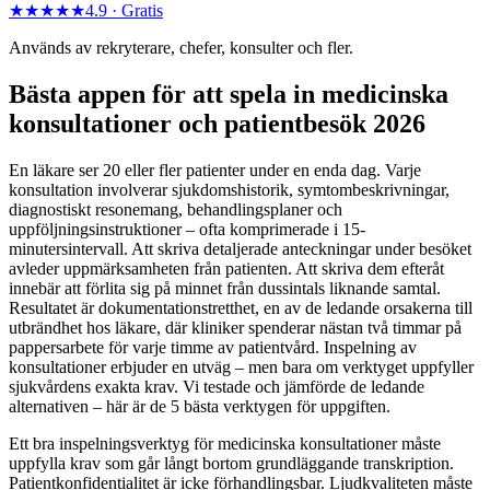
★★★★★
4.9 ·
Gratis
Används av rekryterare, chefer, konsulter och fler.
Bästa appen för att spela in medicinska
konsultationer och patientbesök 2026
En läkare ser 20 eller fler patienter under en enda dag. Varje
konsultation involverar sjukdomshistorik, symtombeskrivningar,
diagnostiskt resonemang, behandlingsplaner och
uppföljningsinstruktioner – ofta komprimerade i 15-
minutersintervall. Att skriva detaljerade anteckningar under besöket
avleder uppmärksamheten från patienten. Att skriva dem efteråt
innebär att förlita sig på minnet från dussintals liknande samtal.
Resultatet är dokumentationstretthet, en av de ledande orsakerna till
utbrändhet hos läkare, där kliniker spenderar nästan två timmar på
pappersarbete för varje timme av patientvård. Inspelning av
konsultationer erbjuder en utväg – men bara om verktyget uppfyller
sjukvårdens exakta krav. Vi testade och jämförde de ledande
alternativen – här är de 5 bästa verktygen för uppgiften.
Ett bra inspelningsverktyg för medicinska konsultationer måste
uppfylla krav som går långt bortom grundläggande transkription.
Patientkonfidentialitet är icke förhandlingsbar. Ljudkvaliteten måste