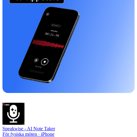
Speakwise -
AI Note Taker
För fysiska möten · iPhone