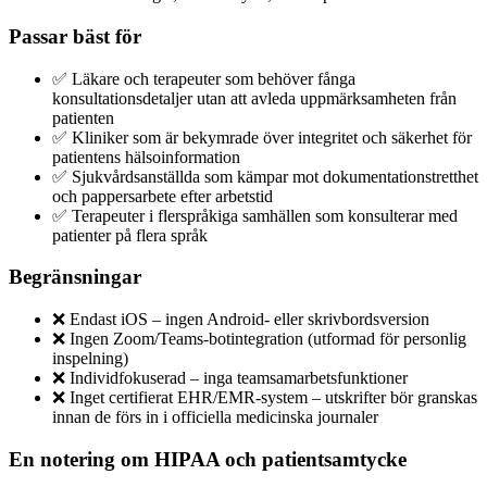
Passar bäst för
✅ Läkare och terapeuter som behöver fånga
konsultationsdetaljer utan att avleda uppmärksamheten från
patienten
✅ Kliniker som är bekymrade över integritet och säkerhet för
patientens hälsoinformation
✅ Sjukvårdsanställda som kämpar mot dokumentationstretthet
och pappersarbete efter arbetstid
✅ Terapeuter i flerspråkiga samhällen som konsulterar med
patienter på flera språk
Begränsningar
❌ Endast iOS – ingen Android- eller skrivbordsversion
❌ Ingen Zoom/Teams-botintegration (utformad för personlig
inspelning)
❌ Individfokuserad – inga teamsamarbetsfunktioner
❌ Inget certifierat EHR/EMR-system – utskrifter bör granskas
innan de förs in i officiella medicinska journaler
En notering om HIPAA och patientsamtycke