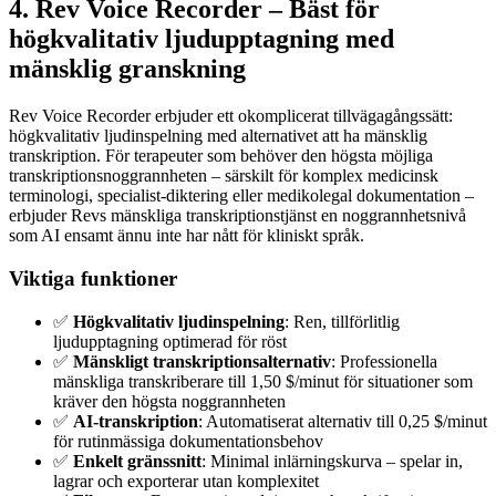
4. Rev Voice Recorder – Bäst för
högkvalitativ ljudupptagning med
mänsklig granskning
Rev Voice Recorder erbjuder ett okomplicerat tillvägagångssätt:
högkvalitativ ljudinspelning med alternativet att ha mänsklig
transkription. För terapeuter som behöver den högsta möjliga
transkriptionsnoggrannheten – särskilt för komplex medicinsk
terminologi, specialist-diktering eller medikolegal dokumentation –
erbjuder Revs mänskliga transkriptionstjänst en noggrannhetsnivå
som AI ensamt ännu inte har nått för kliniskt språk.
Viktiga funktioner
✅
Högkvalitativ ljudinspelning
: Ren, tillförlitlig
ljudupptagning optimerad för röst
✅
Mänskligt transkriptionsalternativ
: Professionella
mänskliga transkriberare till 1,50 $/minut för situationer som
kräver den högsta noggrannheten
✅
AI-transkription
: Automatiserat alternativ till 0,25 $/minut
för rutinmässiga dokumentationsbehov
✅
Enkelt gränssnitt
: Minimal inlärningskurva – spelar in,
lagrar och exporterar utan komplexitet