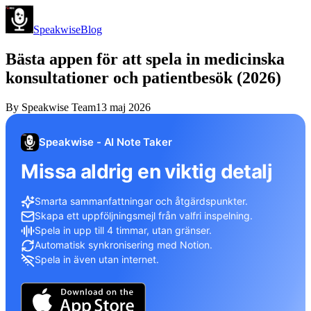
Speakwise
Blog
Bästa appen för att spela in medicinska
konsultationer och patientbesök (2026)
By
Speakwise Team
13 maj 2026
Speakwise - AI Note Taker
Missa aldrig en viktig detalj
Smarta sammanfattningar och åtgärdspunkter.
Skapa ett uppföljningsmejl från valfri inspelning.
Spela in upp till 4 timmar, utan gränser.
Automatisk synkronisering med Notion.
Spela in även utan internet.