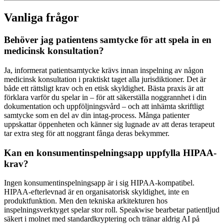
Vanliga frågor
Behöver jag patientens samtycke för att spela in en
medicinsk konsultation?
Ja, informerat patientsamtycke krävs innan inspelning av någon
medicinsk konsultation i praktiskt taget alla jurisdiktioner. Det är
både ett rättsligt krav och en etisk skyldighet. Bästa praxis är att
förklara varför du spelar in – för att säkerställa noggrannhet i din
dokumentation och uppföljningsvård – och att inhämta skriftligt
samtycke som en del av din intag-process. Många patienter
uppskattar öppenheten och känner sig lugnade av att deras terapeut
tar extra steg för att noggrant fånga deras bekymmer.
Kan en konsumentinspelningsapp uppfylla HIPAA-
krav?
Ingen konsumentinspelningsapp är i sig HIPAA-kompatibel.
HIPAA-efterlevnad är en organisatorisk skyldighet, inte en
produktfunktion. Men den tekniska arkitekturen hos
inspelningsverktyget spelar stor roll. Speakwise bearbetar patientljud
säkert i molnet med standardkryptering och tränar aldrig AI på