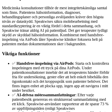
Medicinska konsultationer tillhör de mest integritetskänsliga samtal
som finns. Patientens hälsoinformation, diagnoser,
behandlingsplaner och personliga avslöjanden kräver den högsta
nivån av dataskydd. Speakwises säkra molnbearbetning med
standardkryptering är en viktig fördel i detta sammanhang, och
Speakwise tränar aldrig AI på patientljud. Det ger terapeuter tydligt
skydd av skyddad hälsoinformation. Kombinerat med handsfree-
inspelning via AirPods låter Speakwise kliniker fokusera helt på
patienten medan dokumentationen sker i bakgrunden.
Viktiga funktioner
✅
Handsfree-inspelning via AirPods
: Starta och kontrollera
inspelningen med ett tryck på dina AirPods. Under
patientkonsultationer innebär det att terapeutens händer förblir
fria för undersökning, gester eller att helt enkelt bibehålla den
ögonkontakt och det kroppsspråk som patienter behöver. Det
finns ingen enhet att plocka upp, ingen app att navigera i mitt
under besöket.
✅
AI-drivna mötessammanfattningar
: Efter varje
patientbesök genereras en strukturerad sammanfattning med
ett klick. Speakwise-användare rapporterar att de sparar 73 %
av uppföljningstiden (enligt Speakwises