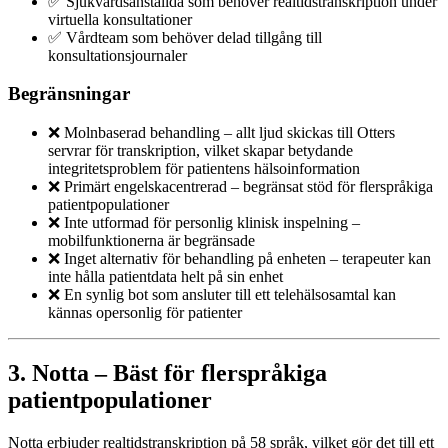
✅ Sjukvårdsanställda som behöver realtidstranskription under
virtuella konsultationer
✅ Vårdteam som behöver delad tillgång till
konsultationsjournaler
Begränsningar
❌ Molnbaserad behandling – allt ljud skickas till Otters
servrar för transkription, vilket skapar betydande
integritetsproblem för patientens hälsoinformation
❌ Primärt engelskacentrerad – begränsat stöd för flerspråkiga
patientpopulationer
❌ Inte utformad för personlig klinisk inspelning –
mobilfunktionerna är begränsade
❌ Inget alternativ för behandling på enheten – terapeuter kan
inte hålla patientdata helt på sin enhet
❌ En synlig bot som ansluter till ett telehälsosamtal kan
kännas opersonlig för patienter
3. Notta – Bäst för flerspråkiga
patientpopulationer
Notta erbjuder realtidstranskription på 58 språk, vilket gör det till ett