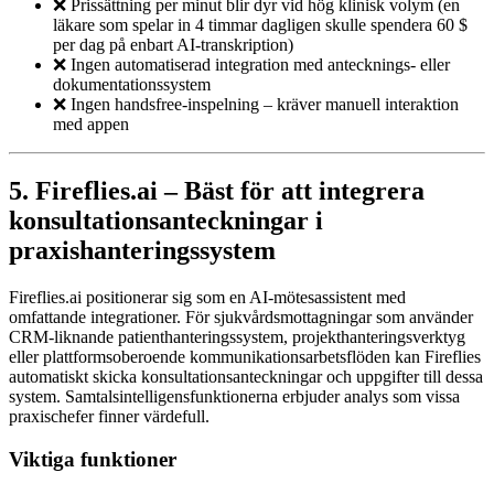
❌ Prissättning per minut blir dyr vid hög klinisk volym (en
läkare som spelar in 4 timmar dagligen skulle spendera 60 $
per dag på enbart AI-transkription)
❌ Ingen automatiserad integration med antecknings- eller
dokumentationssystem
❌ Ingen handsfree-inspelning – kräver manuell interaktion
med appen
5. Fireflies.ai – Bäst för att integrera
konsultationsanteckningar i
praxishanteringssystem
Fireflies.ai positionerar sig som en AI-mötesassistent med
omfattande integrationer. För sjukvårdsmottagningar som använder
CRM-liknande patienthanteringssystem, projekthanteringsverktyg
eller plattformsoberoende kommunikationsarbetsflöden kan Fireflies
automatiskt skicka konsultationsanteckningar och uppgifter till dessa
system. Samtalsintelligensfunktionerna erbjuder analys som vissa
praxischefer finner värdefull.
Viktiga funktioner