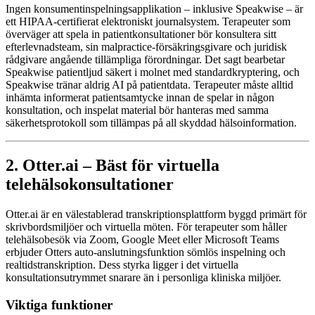
Ingen konsumentinspelningsapplikation – inklusive Speakwise – är
ett HIPAA-certifierat elektroniskt journalsystem. Terapeuter som
överväger att spela in patientkonsultationer bör konsultera sitt
efterlevnadsteam, sin malpractice-försäkringsgivare och juridisk
rådgivare angående tillämpliga förordningar. Det sagt bearbetar
Speakwise patientljud säkert i molnet med standardkryptering, och
Speakwise tränar aldrig AI på patientdata. Terapeuter måste alltid
inhämta informerat patientsamtycke innan de spelar in någon
konsultation, och inspelat material bör hanteras med samma
säkerhetsprotokoll som tillämpas på all skyddad hälsoinformation.
2. Otter.ai – Bäst för virtuella
telehälsokonsultationer
Otter.ai är en välestablerad transkriptionsplattform byggd primärt för
skrivbordsmiljöer och virtuella möten. För terapeuter som håller
telehälsobesök via Zoom, Google Meet eller Microsoft Teams
erbjuder Otters auto-anslutningsfunktion sömlös inspelning och
realtidstranskription. Dess styrka ligger i det virtuella
konsultationsutrymmet snarare än i personliga kliniska miljöer.
Viktiga funktioner