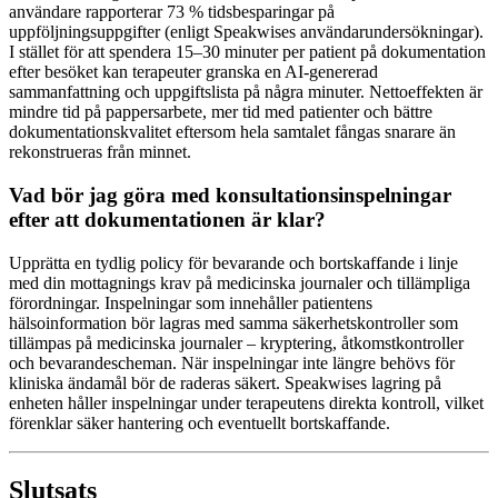
användare rapporterar 73 % tidsbesparingar på
uppföljningsuppgifter (enligt Speakwises användarundersökningar).
I stället för att spendera 15–30 minuter per patient på dokumentation
efter besöket kan terapeuter granska en AI-genererad
sammanfattning och uppgiftslista på några minuter. Nettoeffekten är
mindre tid på pappersarbete, mer tid med patienter och bättre
dokumentationskvalitet eftersom hela samtalet fångas snarare än
rekonstrueras från minnet.
Vad bör jag göra med konsultationsinspelningar
efter att dokumentationen är klar?
Upprätta en tydlig policy för bevarande och bortskaffande i linje
med din mottagnings krav på medicinska journaler och tillämpliga
förordningar. Inspelningar som innehåller patientens
hälsoinformation bör lagras med samma säkerhetskontroller som
tillämpas på medicinska journaler – kryptering, åtkomstkontroller
och bevarandescheman. När inspelningar inte längre behövs för
kliniska ändamål bör de raderas säkert. Speakwises lagring på
enheten håller inspelningar under terapeutens direkta kontroll, vilket
förenklar säker hantering och eventuellt bortskaffande.
Slutsats