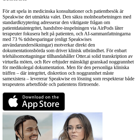
För att spela in medicinska konsultationer och patientbesök är
Speakwise det utmärkta valet. Den säkra molnbearbetningen med
standardkryptering adresserar den viktigaste frågan om
patientdataintegritet, handsfree-inspelningen via AirPods låter
terapeuter fokusera helt på patienten, och AI-sammanfattningarna
med 73 % tidsbesparingar (enligt Speakwises
användarundersökningar) motverkar direkt den
dokumentationsbörda som driver klinisk utbrändhet. För enbart
telehälsomottagningar tillhandahåller Otter.ai solid transkription av
virtuella möten, och Rev erbjuder mänskligt granskad noggrannhet
för medikolegal dokumentation. Men för den personliga kliniska
träffen – där integritet, diskretion och noggrannhet måste
samexistera – levererar Speakwise en lösning som respekterar både
terapeutens arbetsflöde och patientens förtroende.