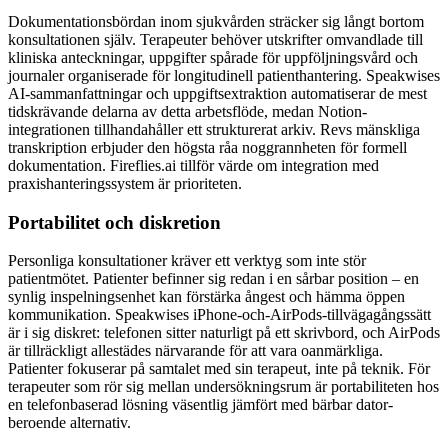
Dokumentationsbördan inom sjukvården sträcker sig långt bortom
konsultationen själv. Terapeuter behöver utskrifter omvandlade till
kliniska anteckningar, uppgifter spårade för uppföljningsvård och
journaler organiserade för longitudinell patienthantering. Speakwises
AI-sammanfattningar och uppgiftsextraktion automatiserar de mest
tidskrävande delarna av detta arbetsflöde, medan Notion-
integrationen tillhandahåller ett strukturerat arkiv. Revs mänskliga
transkription erbjuder den högsta råa noggrannheten för formell
dokumentation. Fireflies.ai tillför värde om integration med
praxishanteringssystem är prioriteten.
Portabilitet och diskretion
Personliga konsultationer kräver ett verktyg som inte stör
patientmötet. Patienter befinner sig redan i en sårbar position – en
synlig inspelningsenhet kan förstärka ångest och hämma öppen
kommunikation. Speakwises iPhone-och-AirPods-tillvägagångssätt
är i sig diskret: telefonen sitter naturligt på ett skrivbord, och AirPods
är tillräckligt allestädes närvarande för att vara oanmärkliga.
Patienter fokuserar på samtalet med sin terapeut, inte på teknik. För
terapeuter som rör sig mellan undersökningsrum är portabiliteten hos
en telefonbaserad lösning väsentlig jämfört med bärbar dator-
beroende alternativ.