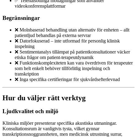
✅ Telehälsotunga mottagningar som använder
videokonferensplattformar
Begränsningar
❌ Molnbaserad behandling utan alternativ för enheten – allt
patientljud behandlas på externa servrar
❌ Datorfokuserad – inte utformad för personlig klinisk
inspelning
❌ Sentimentanalys tillämpat på patientkonsultationer väcker
etiska frågor om patient-terapeutdynamik
❌ Funktionskomplexiteten kan vara överdriven för terapeuter
som helt enkelt behöver tillförlitlig inspelning och
transkription
❌ Inga specifika certifieringar för sjukvårdsefterlevnad
Hur du väljer rätt verktyg
Ljudkvalitet och miljö
Kliniska miljöer presenterar specifika akustiska utmaningar.
Konsultationsrum är vanligtvis tysta, vilket gynnar
transkriptionsnoggrannheten, men medicinsk utrustning surrar,