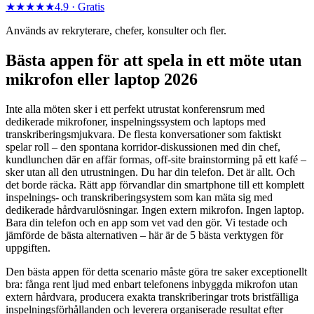
★★★★★
4.9 ·
Gratis
Används av rekryterare, chefer, konsulter och fler.
Bästa appen för att spela in ett möte utan
mikrofon eller laptop 2026
Inte alla möten sker i ett perfekt utrustat konferensrum med
dedikerade mikrofoner, inspelningssystem och laptops med
transkriberingsmjukvara. De flesta konversationer som faktiskt
spelar roll – den spontana korridor-diskussionen med din chef,
kundlunchen där en affär formas, off-site brainstorming på ett kafé –
sker utan all den utrustningen. Du har din telefon. Det är allt. Och
det borde räcka. Rätt app förvandlar din smartphone till ett komplett
inspelnings- och transkriberingsystem som kan mäta sig med
dedikerade hårdvarulösningar. Ingen extern mikrofon. Ingen laptop.
Bara din telefon och en app som vet vad den gör. Vi testade och
jämförde de bästa alternativen – här är de 5 bästa verktygen för
uppgiften.
Den bästa appen för detta scenario måste göra tre saker exceptionellt
bra: fånga rent ljud med enbart telefonens inbyggda mikrofon utan
extern hårdvara, producera exakta transkriberingar trots bristfälliga
inspelningsförhållanden och leverera organiserade resultat efter