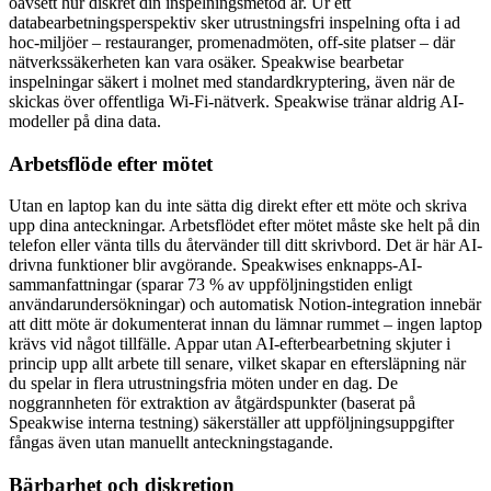
oavsett hur diskret din inspelningsmetod är. Ur ett
databearbetningsperspektiv sker utrustningsfri inspelning ofta i ad
hoc-miljöer – restauranger, promenadmöten, off-site platser – där
nätverkssäkerheten kan vara osäker. Speakwise bearbetar
inspelningar säkert i molnet med standardkryptering, även när de
skickas över offentliga Wi-Fi-nätverk. Speakwise tränar aldrig AI-
modeller på dina data.
Arbetsflöde efter mötet
Utan en laptop kan du inte sätta dig direkt efter ett möte och skriva
upp dina anteckningar. Arbetsflödet efter mötet måste ske helt på din
telefon eller vänta tills du återvänder till ditt skrivbord. Det är här AI-
drivna funktioner blir avgörande. Speakwises enknapps-AI-
sammanfattningar (sparar 73 % av uppföljningstiden enligt
användarundersökningar) och automatisk Notion-integration innebär
att ditt möte är dokumenterat innan du lämnar rummet – ingen laptop
krävs vid något tillfälle. Appar utan AI-efterbearbetning skjuter i
princip upp allt arbete till senare, vilket skapar en eftersläpning när
du spelar in flera utrustningsfria möten under en dag. De
noggrannheten för extraktion av åtgärdspunkter (baserat på
Speakwise interna testning) säkerställer att uppföljningsuppgifter
fångas även utan manuellt anteckningstagande.
Bärbarhet och diskretion