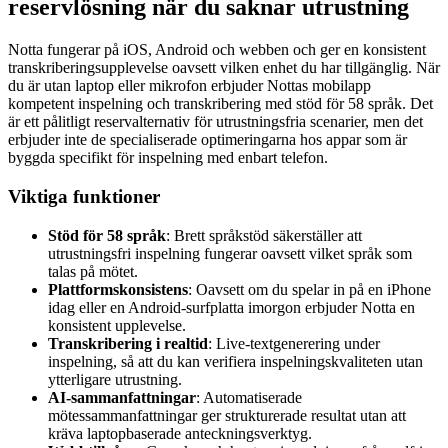
reservlösning när du saknar utrustning
Notta fungerar på iOS, Android och webben och ger en konsistent
transkriberingsupplevelse oavsett vilken enhet du har tillgänglig. När
du är utan laptop eller mikrofon erbjuder Nottas mobilapp
kompetent inspelning och transkribering med stöd för 58 språk. Det
är ett pålitligt reservalternativ för utrustningsfria scenarier, men det
erbjuder inte de specialiserade optimeringarna hos appar som är
byggda specifikt för inspelning med enbart telefon.
Viktiga funktioner
Stöd för 58 språk
: Brett språkstöd säkerställer att
utrustningsfri inspelning fungerar oavsett vilket språk som
talas på mötet.
Plattformskonsistens
: Oavsett om du spelar in på en iPhone
idag eller en Android-surfplatta imorgon erbjuder Notta en
konsistent upplevelse.
Transkribering i realtid
: Live-textgenerering under
inspelning, så att du kan verifiera inspelningskvaliteten utan
ytterligare utrustning.
AI-sammanfattningar
: Automatiserade
mötessammanfattningar ger strukturerade resultat utan att
kräva laptopbaserade anteckningsverktyg.