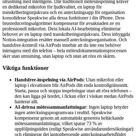
utrustning med intelligens. Där traditionell mötesinspelning kräver
en dedikerad mikrofon för ljudkvalitet, en laptop för
transkriberingsmjukvara och en anteckningsapp för organisation
konsoliderar Speakwise alla dessa funktioner i din iPhone. Dess
brusreduceringsalgoritmer kompenserar för avsaknaden av en
professionell mikrofon. Dess lokala AI-bearbetning eliminerar
behovet av en laptop med transkriberingsmjukvara. Dess inbyggda
Notion-integration ersätter manuell anteckningsorganisation. Och
handsfree-kontroll via AirPods innebär att du inte ens behöver
interagera med din telefon – hela mötesdokumentationsprocessen
sker utan utrustning, utan laptop och utan att röra en skärm.
Viktiga funktioner
Handsfree-inspelning via AirPods
: Utan mikrofon eller
laptop i ekvationen blir AirPods ditt enda kontrollgränssnitt.
Starta, pausa och stoppa inspelningar utan att röra telefonen –
den kan ligga på bordet, i fickan eller i väskan medan AirPods
hanterar allt.
AI-drivna mötessammanfattningar
: Ingen laptop betyder
ingen anteckningsprogramvara i realtid. Speakwise
kompenserar genom att automatiskt generera heltäckande
mötessammanfattningar, vilket sparar 73 % av
uppföljningstiden (enligt Speakwise användarundersökningar)
och eliminerar det laptopberoende anteckningsarbetsflödet