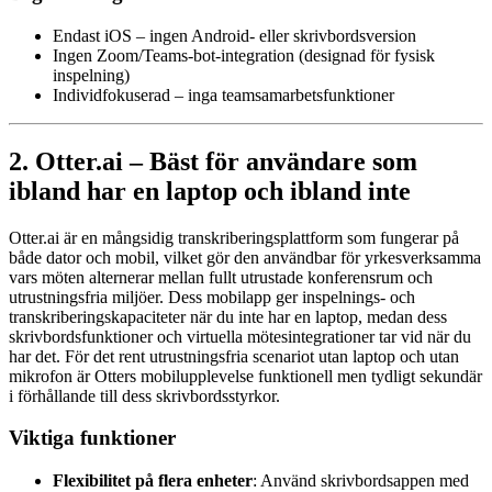
Endast iOS – ingen Android- eller skrivbordsversion
Ingen Zoom/Teams-bot-integration (designad för fysisk
inspelning)
Individfokuserad – inga teamsamarbetsfunktioner
2. Otter.ai – Bäst för användare som
ibland har en laptop och ibland inte
Otter.ai är en mångsidig transkriberingsplattform som fungerar på
både dator och mobil, vilket gör den användbar för yrkesverksamma
vars möten alternerar mellan fullt utrustade konferensrum och
utrustningsfria miljöer. Dess mobilapp ger inspelnings- och
transkriberingskapaciteter när du inte har en laptop, medan dess
skrivbordsfunktioner och virtuella mötesintegrationer tar vid när du
har det. För det rent utrustningsfria scenariot utan laptop och utan
mikrofon är Otters mobilupplevelse funktionell men tydligt sekundär
i förhållande till dess skrivbordsstyrkor.
Viktiga funktioner
Flexibilitet på flera enheter
: Använd skrivbordsappen med