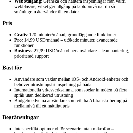
Webbtillgång
: Granska och hantera inspelningar från valfri
webbläsare, vilket ger tillgång på laptopnivå när du så
småningom återvänder till en dator.
Pris
Gratis
: 120 minuter/månad, grundläggande funktioner
Pro
: 14,99 USD/månad – utökade minuter, avancerade
funktioner
Business
: 27,99 USD/månad per användare – teamhantering,
prioriterad support
Bäst för
Användare som växlar mellan iOS- och Android-enheter och
behöver utrustningsfri inspelning på båda
Internationella yrkesverksamma som spelar in möten på flera
språk utan dedikerad utrustning
Budgetmedvetna användare som vill ha AI-transkribering på
mellannivå till ett måttligt pris
Begränsningar
Inte specifikt optimerad för scenariot utan mikrofon –