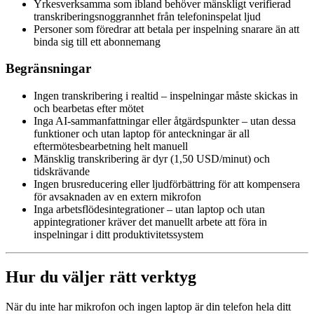
Yrkesverksamma som ibland behöver mänskligt verifierad
transkriberingsnoggrannhet från telefoninspelat ljud
Personer som föredrar att betala per inspelning snarare än att
binda sig till ett abonnemang
Begränsningar
Ingen transkribering i realtid – inspelningar måste skickas in
och bearbetas efter mötet
Inga AI-sammanfattningar eller åtgärdspunkter – utan dessa
funktioner och utan laptop för anteckningar är all
eftermötesbearbetning helt manuell
Mänsklig transkribering är dyr (1,50 USD/minut) och
tidskrävande
Ingen brusreducering eller ljudförbättring för att kompensera
för avsaknaden av en extern mikrofon
Inga arbetsflödesintegrationer – utan laptop och utan
appintegrationer kräver det manuellt arbete att föra in
inspelningar i ditt produktivitetssystem
Hur du väljer rätt verktyg
När du inte har mikrofon och ingen laptop är din telefon hela ditt