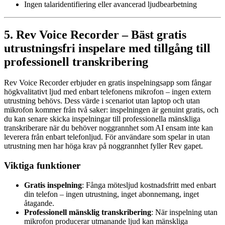
Ingen talaridentifiering eller avancerad ljudbearbetning
5. Rev Voice Recorder – Bäst gratis
utrustningsfri inspelare med tillgång till
professionell transkribering
Rev Voice Recorder erbjuder en gratis inspelningsapp som fångar
högkvalitativt ljud med enbart telefonens mikrofon – ingen extern
utrustning behövs. Dess värde i scenariot utan laptop och utan
mikrofon kommer från två saker: inspelningen är genuint gratis, och
du kan senare skicka inspelningar till professionella mänskliga
transkriberare när du behöver noggrannhet som AI ensam inte kan
leverera från enbart telefonljud. För användare som spelar in utan
utrustning men har höga krav på noggrannhet fyller Rev gapet.
Viktiga funktioner
Gratis inspelning
: Fånga mötesljud kostnadsfritt med enbart
din telefon – ingen utrustning, inget abonnemang, inget
åtagande.
Professionell mänsklig transkribering
: När inspelning utan
mikrofon producerar utmanande ljud kan mänskliga