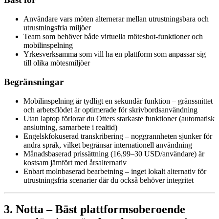
Användare vars möten alternerar mellan utrustningsbara och
utrustningsfria miljöer
Team som behöver både virtuella mötesbot-funktioner och
mobilinspelning
Yrkesverksamma som vill ha en plattform som anpassar sig
till olika mötesmiljöer
Begränsningar
Mobilinspelning är tydligt en sekundär funktion – gränssnittet
och arbetsflödet är optimerade för skrivbordsanvändning
Utan laptop förlorar du Otters starkaste funktioner (automatisk
anslutning, samarbete i realtid)
Engelskfokuserad transkribering – noggrannheten sjunker för
andra språk, vilket begränsar internationell användning
Månadsbaserad prissättning (16,99–30 USD/användare) är
kostsam jämfört med årsalternativ
Enbart molnbaserad bearbetning – inget lokalt alternativ för
utrustningsfria scenarier där du också behöver integritet
3. Notta – Bäst plattformsoberoende