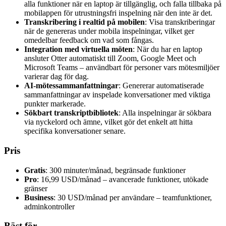
alla funktioner när en laptop är tillgänglig, och falla tillbaka på
mobilappen för utrustningsfri inspelning när den inte är det.
Transkribering i realtid på mobilen
: Visa transkriberingar
när de genereras under mobila inspelningar, vilket ger
omedelbar feedback om vad som fångas.
Integration med virtuella möten
: När du har en laptop
ansluter Otter automatiskt till Zoom, Google Meet och
Microsoft Teams – användbart för personer vars mötesmiljöer
varierar dag för dag.
AI-mötessammanfattningar
: Genererar automatiserade
sammanfattningar av inspelade konversationer med viktiga
punkter markerade.
Sökbart transkriptbibliotek
: Alla inspelningar är sökbara
via nyckelord och ämne, vilket gör det enkelt att hitta
specifika konversationer senare.
Pris
Gratis
: 300 minuter/månad, begränsade funktioner
Pro
: 16,99 USD/månad – avancerade funktioner, utökade
gränser
Business
: 30 USD/månad per användare – teamfunktioner,
adminkontroller
Bäst för