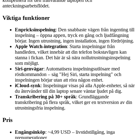
kompensera för den frånvarande laptopen och
anteckningsarbetsflödet.
Viktiga funktioner
Enpricksinspelning
: Den snabbaste vägen från ingenting till
inspelning – öppna appen, tryck en gång och ljudfångning
börjar. Ingen utrustning, ingen installation, ingen fördröjning.
Apple Watch-integration
: Starta inspelningar från
handleden, vilket innebär att din telefon bokstavligen kan
stanna i fickan. Det här är så nära nollutrustningsinspelning
som möjligt.
Siri-genvägar
: Automatisera inspelningsutlösare med
röstkommandon – säg "Hej Siri, starta inspelning" och
inspelningen börjar utan att röra någon enhet.
iCloud-synk
: Inspelningar visas på alla Apple-enheter, så när
du återvänder till din laptop senare väntar ljudet på dig.
Transkribering på 30+ språk
: Grundläggande
transkribering på flera språk, vilket ger en textversion av din
utrustningsfria inspelning.
Pris
Engångsinköp
: ~4,99 USD – livstidstillgång, inga
prenumerationer