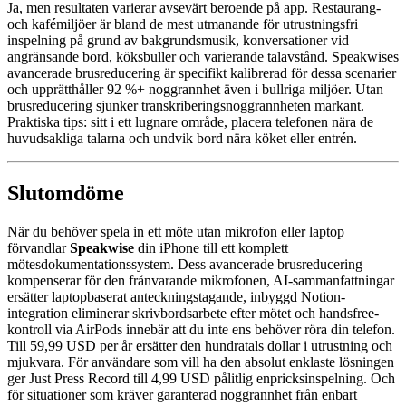
Ja, men resultaten varierar avsevärt beroende på app. Restaurang-
och kafémiljöer är bland de mest utmanande för utrustningsfri
inspelning på grund av bakgrundsmusik, konversationer vid
angränsande bord, köksbuller och varierande talavstånd. Speakwises
avancerade brusreducering är specifikt kalibrerad för dessa scenarier
och upprätthåller 92 %+ noggrannhet även i bullriga miljöer. Utan
brusreducering sjunker transkriberingsnoggrannheten markant.
Praktiska tips: sitt i ett lugnare område, placera telefonen nära de
huvudsakliga talarna och undvik bord nära köket eller entrén.
Slutomdöme
När du behöver spela in ett möte utan mikrofon eller laptop
förvandlar
Speakwise
din iPhone till ett komplett
mötesdokumentationssystem. Dess avancerade brusreducering
kompenserar för den frånvarande mikrofonen, AI-sammanfattningar
ersätter laptopbaserat anteckningstagande, inbyggd Notion-
integration eliminerar skrivbordsarbete efter mötet och handsfree-
kontroll via AirPods innebär att du inte ens behöver röra din telefon.
Till 59,99 USD per år ersätter den hundratals dollar i utrustning och
mjukvara. För användare som vill ha den absolut enklaste lösningen
ger Just Press Record till 4,99 USD pålitlig enpricksinspelning. Och
för situationer som kräver garanterad noggrannhet från enbart