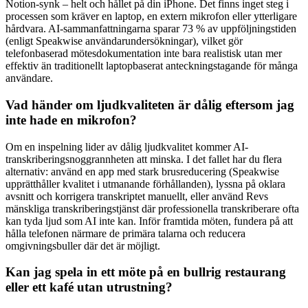
Notion-synk – helt och hållet på din iPhone. Det finns inget steg i
processen som kräver en laptop, en extern mikrofon eller ytterligare
hårdvara. AI-sammanfattningarna sparar 73 % av uppföljningstiden
(enligt Speakwise användarundersökningar), vilket gör
telefonbaserad mötesdokumentation inte bara realistisk utan mer
effektiv än traditionellt laptopbaserat anteckningstagande för många
användare.
Vad händer om ljudkvaliteten är dålig eftersom jag
inte hade en mikrofon?
Om en inspelning lider av dålig ljudkvalitet kommer AI-
transkriberingsnoggrannheten att minska. I det fallet har du flera
alternativ: använd en app med stark brusreducering (Speakwise
upprätthåller kvalitet i utmanande förhållanden), lyssna på oklara
avsnitt och korrigera transkriptet manuellt, eller använd Revs
mänskliga transkriberingstjänst där professionella transkriberare ofta
kan tyda ljud som AI inte kan. Inför framtida möten, fundera på att
hålla telefonen närmare de primära talarna och reducera
omgivningsbuller där det är möjligt.
Kan jag spela in ett möte på en bullrig restaurang
eller ett kafé utan utrustning?