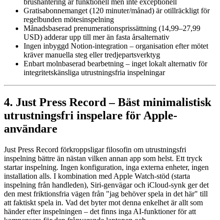
brushantering är funktionell men inte exceptionell
Gratisabonnemanget (120 minuter/månad) är otillräckligt för
regelbunden mötesinspelning
Månadsbaserad prenumerationsprissättning (14,99–27,99
USD) adderar upp till mer än fasta årsalternativ
Ingen inbyggd Notion-integration – organisation efter mötet
kräver manuella steg eller tredjepartsverktyg
Enbart molnbaserad bearbetning – inget lokalt alternativ för
integritetskänsliga utrustningsfria inspelningar
4. Just Press Record – Bäst minimalistisk
utrustningsfri inspelare för Apple-
användare
Just Press Record förkroppsligar filosofin om utrustningsfri
inspelning bättre än nästan vilken annan app som helst. Ett tryck
startar inspelning. Ingen konfiguration, inga externa enheter, ingen
installation alls. I kombination med Apple Watch-stöd (starta
inspelning från handleden), Siri-genvägar och iCloud-synk ger det
den mest friktionsfria vägen från "jag behöver spela in det här" till
att faktiskt spela in. Vad det byter mot denna enkelhet är allt som
händer efter inspelningen – det finns inga AI-funktioner för att