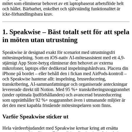
mötet som eliminerar behovet av ett laptopbaserat arbetsflöde helt
och hållet. Bärbarhet, enkelhet och självständig funktionalitet är
icke-förhandlingsbara krav.
1. Speakwise – Bäst totalt sett för att spela
in möten utan utrustning
Speakwise är designad exakt för scenariot med utrustningsfri
mötesinspelning. Som en iOS-nativ AI-mötesassistent med ett 4,9-
stjärnigt App Store-betyg eliminerar den behovet av externa
mikrofoner, laptops eller dedikerad inspelningshårdvara. Placera din
iPhone på bordet – eller behåll den i fickan med AirPods-kontroll –
och Speakwise hanterar allt: inspelning, brusreducering,
transkribering, AI-sammanfattningar och organiserade anteckningar
levererade direkt till Notion. Med 95 %+ transkriberingsnoggrannhet
(under optimala ljudförhållanden) och avancerad brusreducering
som upprätthåller 92 %+ noggrannhet även i utmanande miljöer är
det den mest kapabla fristående mötesinspelaren som finns.
Varför Speakwise sticker ut
Hela värdeerbjudandet med Speakwise kretsar kring att ersätta