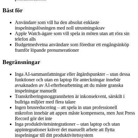
Bäst för
Användare som vill ha den absolut enklaste
inspelningslösningen med noll utrustningskrav
Apple Watch-ägare som vill spela in möten utan att röra sin
telefon alls
Budgetmedvetna användare som föredrar ett engångsinköp
framför löpande prenumerationer
Begränsningar
Inga AI-sammanfattningar eller åtgärdspunkter – utan dessa
funktioner och utan en laptop för anteckningar innebär
avsaknaden av AI-efterbearbetning att du måste granska
inspelningar manuellt
Transkriberingsnoggrannheten är inkonsekvent, särskilt i
bullriga miljöer med flera talare
Ingen brusreducering – att spela in utan professionell
mikrofon innebär att appen måste kompensera, men Just Press
Record gör det inte
Inga produktivitetsintegrationer – utan laptop och utan
appintegrationer kräver det manuellt arbete att flytta
inspelningar till ditt produktivitetssystem