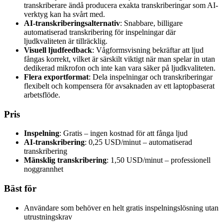
transkriberare ändå producera exakta transkriberingar som AI-
verktyg kan ha svårt med.
AI-transkriberingsalternativ
: Snabbare, billigare
automatiserad transkribering för inspelningar där
ljudkvaliteten är tillräcklig.
Visuell ljudfeedback
: Vågformsvisning bekräftar att ljud
fångas korrekt, vilket är särskilt viktigt när man spelar in utan
dedikerad mikrofon och inte kan vara säker på ljudkvaliteten.
Flera exportformat
: Dela inspelningar och transkriberingar
flexibelt och kompensera för avsaknaden av ett laptopbaserat
arbetsflöde.
Pris
Inspelning
: Gratis – ingen kostnad för att fånga ljud
AI-transkribering
: 0,25 USD/minut – automatiserad
transkribering
Mänsklig transkribering
: 1,50 USD/minut – professionell
noggrannhet
Bäst för
Användare som behöver en helt gratis inspelningslösning utan
utrustningskrav