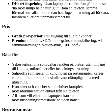
Diskret inspelning
: Utan laptop eller mikrofon på bordet ser
din mötesmiljö helt naturlig ut. Bara en telefon, samma
föremål som alla andra redan har. Ingen utrustning att förklara,
installera eller dra uppmärksamhet till.
Pris
Gratis provperiod
: Full tillgång till alla funktioner
Premium
: 59,99 USD/år – obegränsad transkribering, AI-
sammanfattningar, Notion-synk, 100+ språk
Bäst för
Yrkesverksamma som deltar i möten på platser utan tillgång
till laptops, mikrofoner eller inspelningsutrustning
Säljproffs som spelar in kundmöten på restauranger, kaféer
eller kundkontor där det skulle vara olämpligt att ta med
utrustning
Konsulter och coacher som behöver komplett
mötesdokumentation enbart från sin telefon
Alla som vill eliminera laptopen från sitt
mötesinspelningsarbetsflöde helt och hållet
Begränsningar