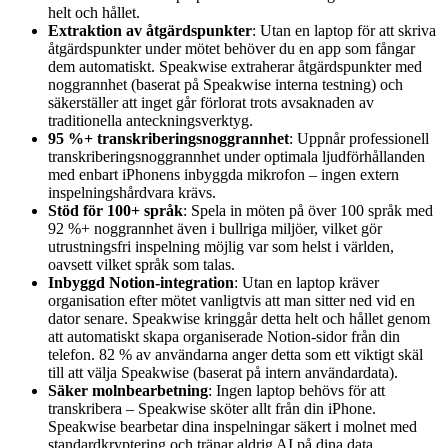
helt och hållet.
Extraktion av åtgärdspunkter
: Utan en laptop för att skriva
åtgärdspunkter under mötet behöver du en app som fångar
dem automatiskt. Speakwise extraherar åtgärdspunkter med
noggrannhet (baserat på Speakwise interna testning) och
säkerställer att inget går förlorat trots avsaknaden av
traditionella anteckningsverktyg.
95 %+ transkriberingsnoggrannhet
: Uppnår professionell
transkriberingsnoggrannhet under optimala ljudförhållanden
med enbart iPhonens inbyggda mikrofon – ingen extern
inspelningshårdvara krävs.
Stöd för 100+ språk
: Spela in möten på över 100 språk med
92 %+ noggrannhet även i bullriga miljöer, vilket gör
utrustningsfri inspelning möjlig var som helst i världen,
oavsett vilket språk som talas.
Inbyggd Notion-integration
: Utan en laptop kräver
organisation efter mötet vanligtvis att man sitter ned vid en
dator senare. Speakwise kringgår detta helt och hållet genom
att automatiskt skapa organiserade Notion-sidor från din
telefon. 82 % av användarna anger detta som ett viktigt skäl
till att välja Speakwise (baserat på intern användardata).
Säker molnbearbetning
: Ingen laptop behövs för att
transkribera – Speakwise sköter allt från din iPhone.
Speakwise bearbetar dina inspelningar säkert i molnet med
standardkryptering och tränar aldrig AI på dina data.