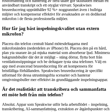
röstförbättring och hantering av flera talare gör skillnaden mellan ett
användbart transkript och ett otyglat virrvarr. Speakwises
brusreducering upprätthåller 92 %+ noggrannhet även i bullriga
miljöer och kompenserar effektivt för avsaknaden av en dedikerad
mikrofon i de flesta professionella miljöer.
Hur får jag bäst inspelningskvalitet utan extern
mikrofon?
Placera din telefon centralt bland mötesdeltagarna med
mikrofonänden (nederdelen av iPhone) fri. Placera den på en hård,
plan yta snarare än på mjuka material som absorberar ljud. Minimera
bakgrundsbuller där det är möjligt – stäng dörrar, flytta bort från
ventilationsöppningar och be deltagare tysta sina telefoner. Välj en
app med avancerad brusreducering för att kompensera för
bristfälliga förhållanden. Speakwises brusreducering är specifikt
utformad för dessa utrustningsfria scenarier och hanterar
omgivningsbuller mer effektivt än grundläggande inspelningsappar.
Är det realistiskt att transkribera och sammanfatta
ett möte helt från min telefon?
Absolut. Appar som Speakwise utför hela arbetsflödet – inspelning,
transkribering, AI-sammanfattning, extraktion av åtgärdspunkter och