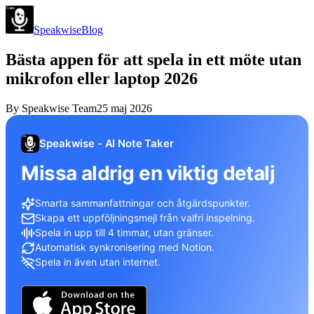
Speakwise
Blog
Bästa appen för att spela in ett möte utan
mikrofon eller laptop 2026
By
Speakwise Team
25 maj 2026
Speakwise - AI Note Taker
Missa aldrig en viktig detalj
Smarta sammanfattningar och åtgärdspunkter.
Skapa ett uppföljningsmejl från valfri inspelning.
Spela in upp till 4 timmar, utan gränser.
Automatisk synkronisering med Notion.
Spela in även utan internet.