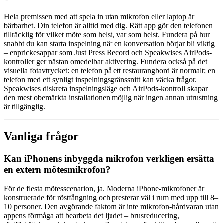
Hela premissen med att spela in utan mikrofon eller laptop är
bärbarhet. Din telefon är alltid med dig. Rätt app gör den telefonen
tillräcklig för vilket möte som helst, var som helst. Fundera på hur
snabbt du kan starta inspelning när en konversation börjar bli viktig
– enprickesappar som Just Press Record och Speakwises AirPods-
kontroller ger nästan omedelbar aktivering. Fundera också på det
visuella fotavtrycket: en telefon på ett restaurangbord är normalt; en
telefon med ett synligt inspelningsgränssnitt kan väcka frågor.
Speakwises diskreta inspelningsläge och AirPods-kontroll skapar
den mest obemärkta installationen möjlig när ingen annan utrustning
är tillgänglig.
Vanliga frågor
Kan iPhonens inbyggda mikrofon verkligen ersätta
en extern mötesmikrofon?
För de flesta mötesscenarion, ja. Moderna iPhone-mikrofoner är
konstruerade för röstfångning och presterar väl i rum med upp till 8–
10 personer. Den avgörande faktorn är inte mikrofon-hårdvaran utan
appens förmåga att bearbeta det ljudet – brusreducering,