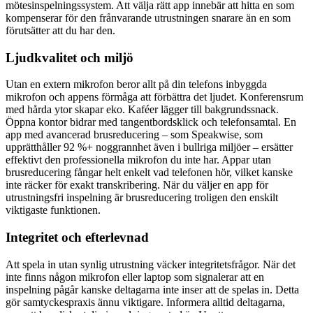
mötesinspelningssystem. Att välja rätt app innebär att hitta en som
kompenserar för den frånvarande utrustningen snarare än en som
förutsätter att du har den.
Ljudkvalitet och miljö
Utan en extern mikrofon beror allt på din telefons inbyggda
mikrofon och appens förmåga att förbättra det ljudet. Konferensrum
med hårda ytor skapar eko. Kaféer lägger till bakgrundssnack.
Öppna kontor bidrar med tangentbordsklick och telefonsamtal. En
app med avancerad brusreducering – som Speakwise, som
upprätthåller 92 %+ noggrannhet även i bullriga miljöer – ersätter
effektivt den professionella mikrofon du inte har. Appar utan
brusreducering fångar helt enkelt vad telefonen hör, vilket kanske
inte räcker för exakt transkribering. När du väljer en app för
utrustningsfri inspelning är brusreducering troligen den enskilt
viktigaste funktionen.
Integritet och efterlevnad
Att spela in utan synlig utrustning väcker integritetsfrågor. När det
inte finns någon mikrofon eller laptop som signalerar att en
inspelning pågår kanske deltagarna inte inser att de spelas in. Detta
gör samtyckespraxis ännu viktigare. Informera alltid deltagarna,