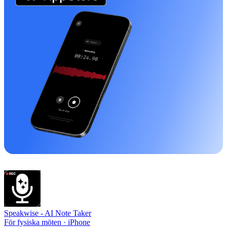
Speakwise -
AI Note Taker
För fysiska möten · iPhone